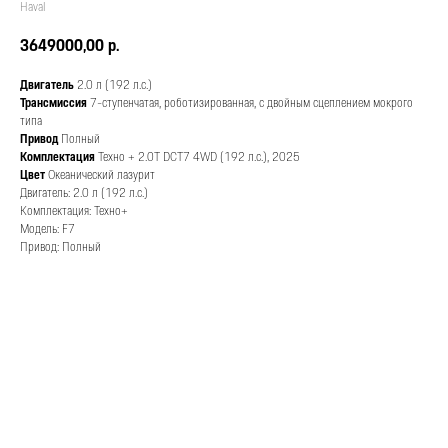
Haval
3649000,00
р.
Двигатель
2.0 л (192 л.с.)
Трансмиссия
7-ступенчатая, роботизированная, с двойным сцеплением мокрого
типа
Привод
Полный
Комплектация
Техно + 2.0T DCT7 4WD (192 л.с.), 2025
Цвет
Океанический лазурит
Двигатель: 2.0 л (192 л.с.)
Комплектация: Техно+
Модель: F7
Привод: Полный