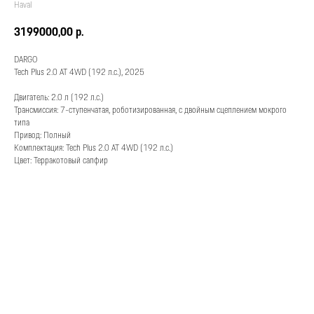
Haval
3199000,00
р.
DARGO
Tech Plus 2.0 АТ 4WD (192 л.с.), 2025
Двигатель: 2.0 л (192 л.с.)
Трансмиссия: 7-ступенчатая, роботизированная, с двойным сцеплением мокрого
типа
Привод: Полный
Комплектация: Tech Plus 2.0 АТ 4WD (192 л.с.)
Цвет: Терракотовый сапфир