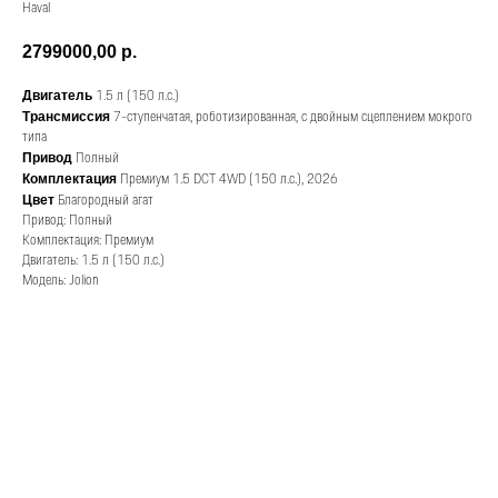
Haval
2799000,00
р.
1.5 л (150 л.с.)
Двигатель
7-ступенчатая, роботизированная, с двойным сцеплением мокрого
Трансмиссия
типа
Полный
Привод
Премиум 1.5 DCT 4WD (150 л.с.), 2026
Комплектация
Благородный агат
Цвет
Привод: Полный
Комплектация: Премиум
Двигатель: 1.5 л (150 л.с.)
Модель: Jolion