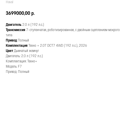
Haval
3699000,00
р.
Двигатель
2.0 л (192 л.с.)
Трансмиссия
7-ступенчатая, роботизированная, с двойным сцеплением мокрого
типа
Привод
Полный
Комплектация
Техно + 2.0T DCT7 4WD (192 л.с.), 2026
Цвет
Дымчатый жемчуг
Двигатель: 2.0 л (192 л.с.)
Комплектация: Техно+
Модель: F7
Привод: Полный