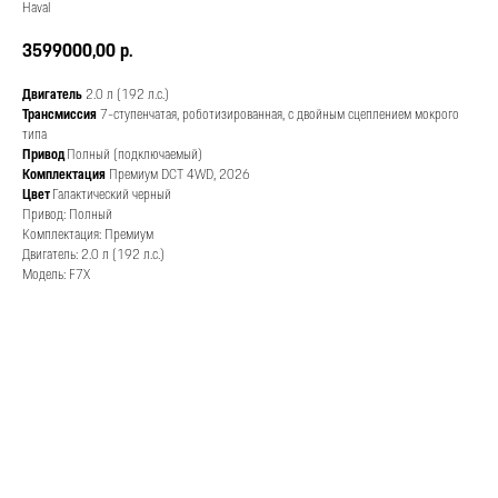
Haval
3599000,00
р.
Двигатель
2.0 л (192 л.с.)
Трансмиссия
7-ступенчатая, роботизированная, с двойным сцеплением мокрого
типа
Привод
Полный (подключаемый)
Комплектация
Премиум DCT 4WD, 2026
Цвет
Галактический черный
Привод: Полный
Комплектация: Премиум
Двигатель: 2.0 л (192 л.с.)
Модель: F7X