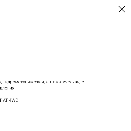
, гидромеханическая, автоматическая, с
авления
T AT 4WD