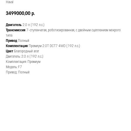
Haval
3499000,00
р.
Двигатель
2.0 л (192 л.с.)
Трансмиссия
7-ступенчатая, роботизированная, с двойным сцеплением мокрого
типа
Привод
Полный
Комплектация
Премиум 2.0T DCT7 4WD (192 л.с.)
Цвет
Благородный агат
Двигатель: 2.0 л (192 л.с.)
Комплектация: Премиум
Модель: F7
Привод: Полный