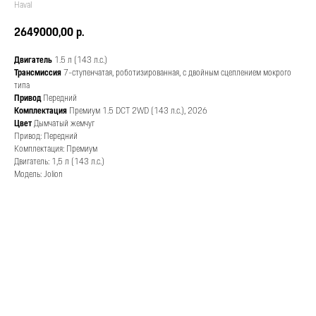
Haval
2649000,00
р.
Двигатель
1.5 л (143 л.с.)
Трансмиссия
7-ступенчатая, роботизированная, с двойным сцеплением мокрого
типа
Привод
Передний
Комплектация
Премиум 1.5 DCT 2WD (143 л.с.), 2026
Цвет
Дымчатый жемчуг
Привод: Передний
Комплектация: Премиум
Двигатель: 1,5 л (143 л.с.)
Модель: Jolion