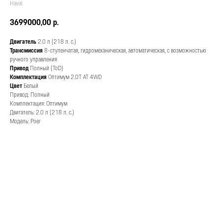
Haval
3699000,00
р.
Двигатель
2.0 л (218 л. с.)
Трансмиссия
8-ступенчатая, гидромеханическая, автоматическая, с возможностью
ручного управления
Привод
Полный (ToD)
Комплектация
Оптимум 2.0T AT 4WD
Цвет
Белый
Привод: Полный
Комплектация: Оптимум
Двигатель: 2.0 л (218 л. с.)
Модель: Poer