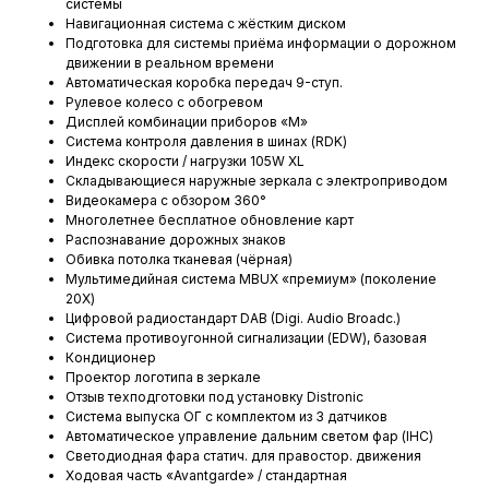
системы
Навигационная система с жёстким диском
Подготовка для системы приёма информации о дорожном
движении в реальном времени
Автоматическая коробка передач 9-ступ.
Рулевое колесо с обогревом
Дисплей комбинации приборов «М»
Система контроля давления в шинах (RDK)
Индекс скорости / нагрузки 105W XL
Складывающиеся наружные зеркала с электроприводом
Видеокамера с обзором 360°
Многолетнее бесплатное обновление карт
Распознавание дорожных знаков
Обивка потолка тканевая (чёрная)
Мультимедийная система MBUX «премиум» (поколение
20Х)
Цифровой радиостандарт DAB (Digi. Audio Broadc.)
Система противоугонной сигнализации (EDW), базовая
Кондиционер
Проектор логотипа в зеркале
Отзыв техподготовки под установку Distronic
Система выпуска ОГ с комплектом из 3 датчиков
Автоматическое управление дальним светом фар (IHC)
Светодиодная фара статич. для правостор. движения
Ходовая часть «Avantgarde» / стандартная