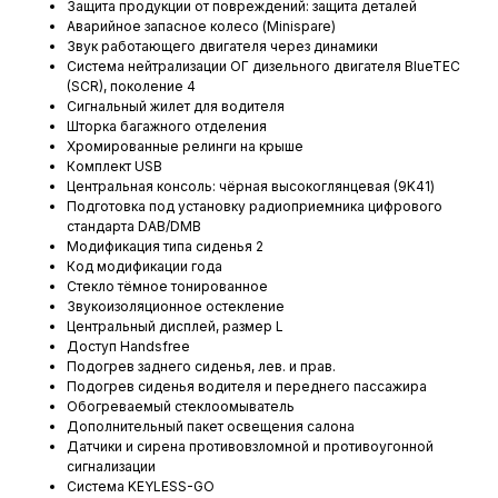
Защита продукции от повреждений: защита деталей
Аварийное запасное колесо (Minispare)
Звук работающего двигателя через динамики
Система нейтрализации ОГ дизельного двигателя BlueTEC
(SCR), поколение 4
Сигнальный жилет для водителя
Шторка багажного отделения
Хромированные релинги на крыше
Комплект USB
Центральная консоль: чёрная высокоглянцевая (9K41)
Подготовка под установку радиоприемника цифрового
стандарта DAB/DMB
Модификация типа сиденья 2
Код модификации года
Стекло тёмное тонированное
Звукоизоляционное остекление
Центральный дисплей, размер L
Доступ Handsfree
Подогрев заднего сиденья, лев. и прав.
Подогрев сиденья водителя и переднего пассажира
Обогреваемый стеклоомыватель
Дополнительный пакет освещения салона
Датчики и сирена противовзломной и противоугонной
сигнализации
Система KEYLESS-GO