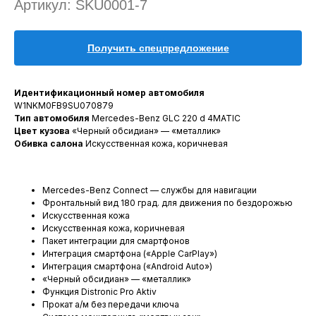
Артикул:
SKU0001-7
Получить спецпредложение
Идентификационный номер автомобиля
W1NKM0FB9SU070879
Тип автомобиля
Mercedes-Benz GLC 220 d 4MATIC
Цвет кузова
«Черный обсидиан» — «металлик»
Обивка салона
Искусственная кожа, коричневая
Mercedes-Benz Connect — службы для навигации
Фронтальный вид 180 град. для движения по бездорожью
Искусственная кожа
Искусственная кожа, коричневая
Пакет интеграции для смартфонов
Интеграция смартфона («Apple CarPlay»)
Интеграция смартфона («Android Auto»)
«Черный обсидиан» — «металлик»
Функция Distronic Pro Aktiv
Прокат а/м без передачи ключа