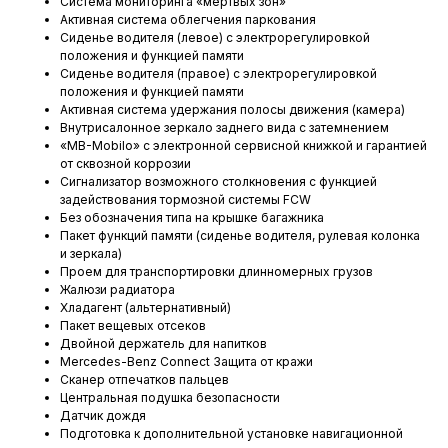
Система мониторинга «мертвых зон»
Активная система облегчения паркования
Сиденье водителя (левое) с электрорегулировкой
положения и функцией памяти
Сиденье водителя (правое) с электрорегулировкой
положения и функцией памяти
Активная система удержания полосы движения (камера)
Внутрисалонное зеркало заднего вида с затемнением
«MB-Mobilo» с электронной сервисной книжкой и гарантией
от сквозной коррозии
Сигнализатор возможного столкновения с функцией
задействования тормозной системы FCW
Без обозначения типа на крышке багажника
Пакет функций памяти (сиденье водителя, рулевая колонка
и зеркала)
Проем для транспортировки длинномерных грузов
Жалюзи радиатора
Хладагент (альтернативный)
Пакет вещевых отсеков
Двойной держатель для напитков
Mercedes-Benz Connect Защита от кражи
Сканер отпечатков пальцев
Центральная подушка безопасности
Датчик дождя
Подготовка к дополнительной установке навигационной