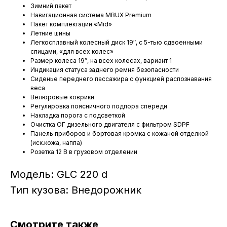
Зимний пакет
Навигационная система MBUX Premium
Пакет комплектации «Mid»
Летние шины
Легкосплавный колесный диск 19″, с 5-тью сдвоенными
спицами, «для всех колес»
Размер колеса 19″, на всех колесах, вариант 1
Индикация статуса заднего ремня безопасности
Сиденье переднего пассажира с функцией распознавания
веса
Велюровые коврики
Регулировка поясничного подпора спереди
Накладка порога с подсветкой
Очистка ОГ дизельного двигателя с фильтром SDPF
Панель приборов и бортовая кромка с кожаной отделкой
(иск.кожа, наппа)
Розетка 12 В в грузовом отделении
Модель: GLС 220 d
Тип кузова: Внедорожник
Смотрите также