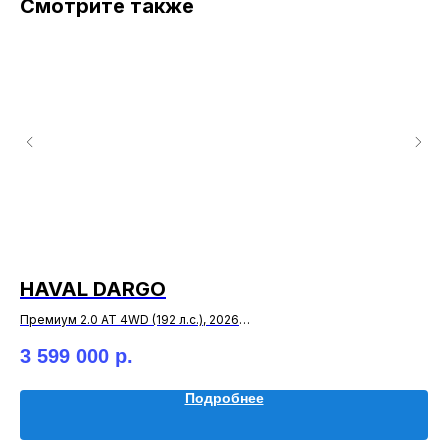
Смотрите также
HAVAL DARGO
H
Премиум 2.0 АТ 4WD (192 л.с.), 2026
Пре
Кредит от 0,01%
Кре
3 599 000
р.
3 
Выгода по трейд-ин 200 000 ₽
Выг
Подробнее