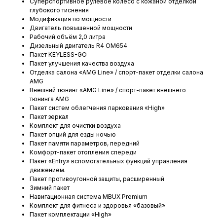
Суперспортивное рулевое колесо с кожаной отделкой
глубокого тиснения
Модификация по мощности
Двигатель повышенной мощности
Рабочий объём 2,0 литра
Дизельный двигатель R4 OM654
Пакет KEYLESS-GO
Пакет улучшения качества воздуха
Отделка салона «AMG Line» / спорт-пакет отделки салона
AMG
Внешний тюнинг «AMG Line» / спорт-пакет внешнего
тюнинга AMG
Пакет систем облегчения паркования «High»
Пакет зеркал
Комплект для очистки воздуха
Пакет опций для езды ночью
Пакет памяти параметров, передний
Комфорт-пакет отопления спереди
Пакет «Entry» вспомогательных функций управления
движением.
Пакет противоугонной защиты, расширенный
Зимний пакет
Навигационная система MBUX Premium
Комплект для фитнеса и здоровья «базовый»
Пакет комплектации «High»