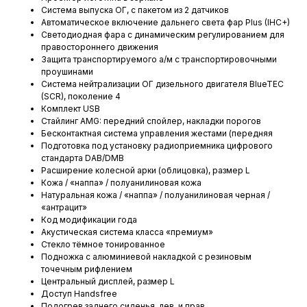
Система выпуска ОГ, с пакетом из 2 датчиков
Автоматическое включение дальнего света фар Plus (IHC+)
Светодиодная фара с динамическим регулированием для
правостороннего движения
Защита транспортируемого а/м с транспортировочными
проушинами
Система нейтрализации ОГ дизельного двигателя BlueTEC
(SCR), поколение 4
Комплект USB
Стайлинг AMG: передний спойлер, накладки порогов
Бесконтактная система управления жестами (передняя
Подготовка под установку радиоприемника цифрового
стандарта DAB/DMB
Расширение колесной арки (облицовка), размер L
Кожа / «наппа» / полуанилиновая кожа
Натуральная кожа / «наппа» / полуанилиновая черная /
«антрацит»
Код модификации года
Акустическая система класса «премиум»
Стекло тёмное тонированное
Подножка с алюминиевой накладкой с резиновым
точечным рифлением
Центральный дисплей, размер L
Доступ Handsfree
Подогрев заднего сиденья, лев. и прав.