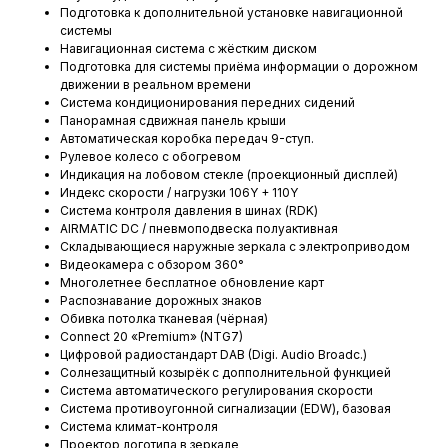
Подготовка к дополнительной установке навигационной
системы
Навигационная система с жёстким диском
Подготовка для системы приёма информации о дорожном
движении в реальном времени
Система кондиционирования передних сидений
Панорамная сдвижная панель крыши
Автоматическая коробка передач 9-ступ.
Рулевое колесо с обогревом
Индикация на лобовом стекле (проекционный дисплей)
Индекс скорости / нагрузки 106Y + 110Y
Система контроля давления в шинах (RDK)
AIRMATIC DC / пневмоподвеска полуактивная
Складывающиеся наружные зеркала с электроприводом
Видеокамера с обзором 360°
Многолетнее бесплатное обновление карт
Распознавание дорожных знаков
Обивка потолка тканевая (чёрная)
Connect 20 «Premium» (NTG7)
Цифровой радиостандарт DAB (Digi. Audio Broadc.)
Солнезащитный козырёк с допполнительной функцией
Система автоматического регулирования скорости
Система противоугонной сигнализации (EDW), базовая
Система климат-контроля
Проектор логотипа в зеркале