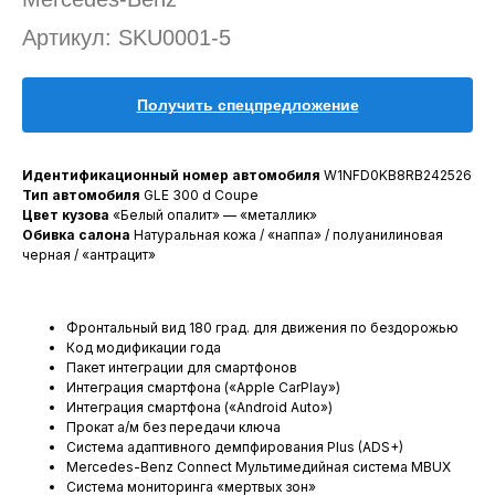
Артикул:
SKU0001-5
Получить спецпредложение
Идентификационный номер автомобиля
W1NFD0KB8RB242526
Тип автомобиля
GLE 300 d Coupe
Цвет кузова
«Белый опалит» — «металлик»
Обивка салона
Натуральная кожа / «наппа» / полуанилиновая
черная / «антрацит»
Фронтальный вид 180 град. для движения по бездорожью
Код модификации года
Пакет интеграции для смартфонов
Интеграция смартфона («Apple CarPlay»)
Интеграция смартфона («Android Auto»)
Прокат а/м без передачи ключа
Система адаптивного демпфирования Plus (ADS+)
Mercedes-Benz Connect Мультимедийная система MBUX
Система мониторинга «мертвых зон»