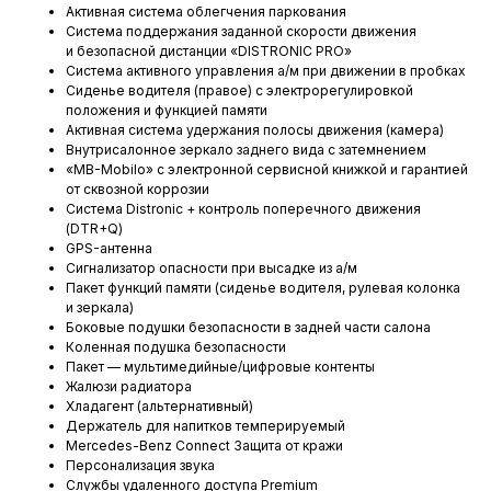
Активная система облегчения паркования
Система поддержания заданной скорости движения
и безопасной дистанции «DISTRONIC PRO»
Система активного управления а/м при движении в пробках
Сиденье водителя (правое) с электрорегулировкой
положения и функцией памяти
Активная система удержания полосы движения (камера)
Внутрисалонное зеркало заднего вида с затемнением
«MB-Mobilo» с электронной сервисной книжкой и гарантией
от сквозной коррозии
Система Distronic + контроль поперечного движения
(DTR+Q)
GPS-антенна
Сигнализатор опасности при высадке из а/м
Пакет функций памяти (сиденье водителя, рулевая колонка
и зеркала)
Боковые подушки безопасности в задней части салона
Коленная подушка безопасности
Пакет — мультимедийные/цифровые контенты
Жалюзи радиатора
Хладагент (альтернативный)
Держатель для напитков темперируемый
Mercedes-Benz Connect Защита от кражи
Персонализация звука
Службы удаленного доступа Premium