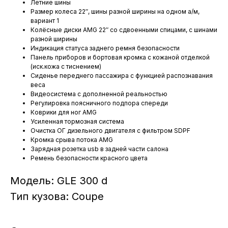
Летние шины
Размер колеса 22″, шины разной ширины на одном а/м,
вариант 1
Колёсные диски AMG 22″ со сдвоенными спицами, с шинами
разной ширины
Индикация статуса заднего ремня безопасности
Панель приборов и бортовая кромка с кожаной отделкой
(иск.кожа с тиснением)
Сиденье переднего пассажира с функцией распознавания
веса
Видеосистема с дополненной реальностью
Регулировка поясничного подпора спереди
Коврики для ног AMG
Усиленная тормозная система
Очистка ОГ дизельного двигателя с фильтром SDPF
Кромка срыва потока AMG
Зарядная розетка usb в задней части салона
Ремень безопасности красного цвета
Модель: GLE 300 d
Тип кузова: Coupe