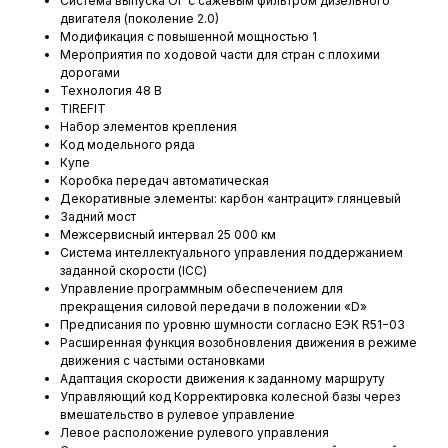
Система выпуска ОГ с сажевым фильтром дизельного
двигателя (поколение 2.0)
Модификация с повышенной мощностью 1
Мероприятия по ходовой части для стран с плохими
дорогами
Технология 48 В
TIREFIT
Набор элементов крепления
Код модельного ряда
Купе
Коробка передач автоматическая
Декоративные элементы: карбон «антрацит» глянцевый
Задний мост
Межсервисный интервал 25 000 км
Система интеллектуального управления поддержанием
заданной скорости (ICC)
Управление программным обеспечением для
прекращения силовой передачи в положении «D»
Предписания по уровню шумности согласно ЕЭК R51−03
Расширенная функция возобновления движения в режиме
движения с частыми остановками
Адаптация скорости движения к заданному маршруту
Управляющий код Корректировка колесной базы через
вмешательство в рулевое управление
Левое расположение рулевого управления