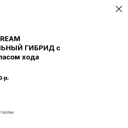
DREAM
ЬНЫЙ ГИБРИД с
пасом хода
0
р.
таллик