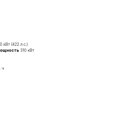
0 кВт (422 л.с.)
мощность
310 кВт
 ч