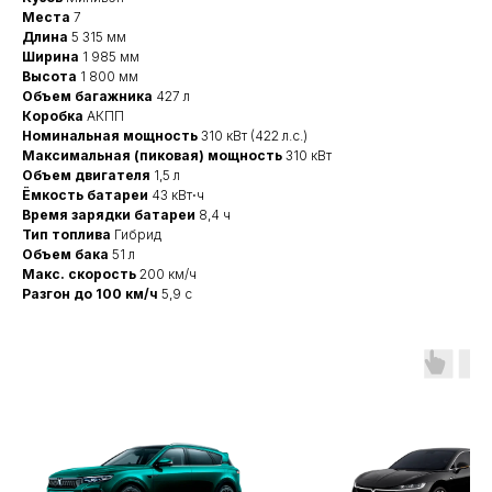
Места
7
Длина
5 315 мм
Ширина
1 985 мм
Высота
1 800 мм
Объем багажника
427 л
Коробка
АКПП
Номинальная мощность
310 кВт (422 л.с.)
Максимальная (пиковая) мощность
310 кВт
Объем двигателя
1,5 л
Ёмкость батареи
43 кВт⋅ч
Время зарядки батареи
8,4 ч
Тип топлива
Гибрид
Объем бака
51 л
Макс. скорость
200 км/ч
Разгон до 100 км/ч
5,9 с