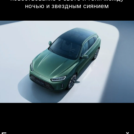
Безопасность 360
Безопасность кроссовера AITO SERES
основана на принципе всесторонности.
Модели отличает жесткая силовая
структура, наличие большого числа
подушек безопасности и системы
помощи водителю — от адаптивного
круиз-контроля до автоматической
парковки. Для отделки салонов AITO
SERES используются безопасные для
человека материалы.