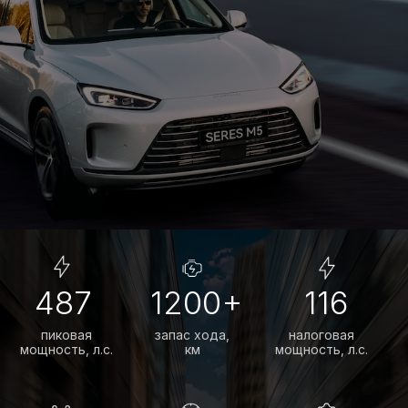
Мы сотрудничаем исключительно
с надежными и проверенными банками,
чтобы предложить вам лучшие
условия на покупку автомобилей
AITO SERES М5.
ПСК от 0,01% до 19,487%
ставка зависит от первоначального
взноса и срока кредитования
До 7 лет
выбирайте удобный срок и
сумму платежа
От 20%
первоначальный взнос влияет
на сумму платежа
ПОЛУЧИТЬ СПЕЦПРЕДЛОЖЕНИЕ