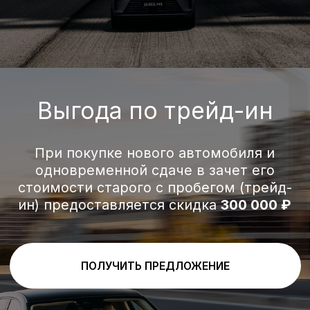
487
1200+
116
пиковая
запас хода,
налоговая
мощность, л.с.
км
мощность, л.с.
4WD
4,6
664
полный
разгон до 100
крутящий
привод
км/ч, с
момент, Нм
Кредит от 0,01%