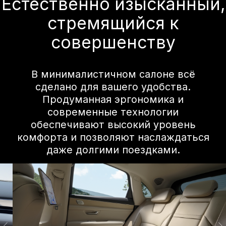
Эксклюзивная
игровая комната
Частный
кинотеатр
В режиме парковки он позволяет
пассажирам на передних и задних
сиденьях играть вместе, используя
геймпад и планшет. В сочетании с
аудиосистемой HUAWEI SOUND®,
фоновой подсветкой и другими