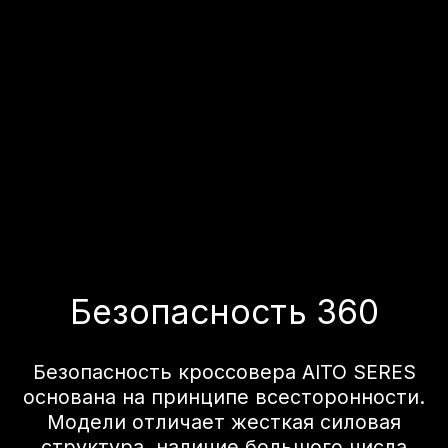
AEB All-Way Collision Prevention:
безопасность снова на высоте. Новая
система автоматического экстренного
рулевого управления eAES
поддерживает торможение и уклонение
от полосы движения на скорости до 135
км/ч; предупреждение о выезде с
полосы движения с помощью
виброоповещения; автоматическое
экстренное торможение и активное
предотвращение выезда с полосы
движения в различных дорожных
условиях; а также улучшенные
показатели безопасности в дождь и
туман, обеспечивая комплексную
защиту водителя.