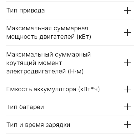
Комбинированный запас хода
CLTC* (км)
Политика обработки персональных данных
Политика использования файлов cookie
Запас хода на электротяге WLTC*
(100% заряд) (км)
Трафик, лиды и продажи
Время разгона 0-100 км/ч* (сек)
Тип привода
Максимальная суммарная
мощность двигателей (кВт)
Максимальный суммарный
крутящий момент
электродвигателей (Н·м)