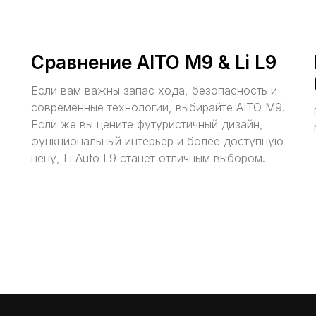
Сравнение AITO M9 & Li L9
Если вам важны запас хода, безопасность и
современные технологии, выбирайте AITO M9.
Если же вы цените футуристичный дизайн,
функциональный интерьер и более доступную
цену, Li Auto L9 станет отличным выбором.
рвис
Сервис Porsche
Контакт
рвис Nissan
Сервис Voyah
Статьи
рвис Mercedes-Benz
Сервис AITO SERES
рвис BMW
Сервис Volkswagen