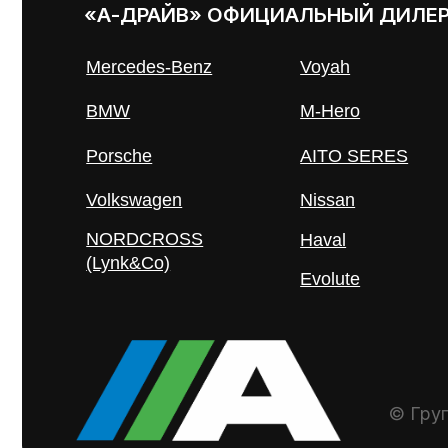
Evolute
© Группа ко
Представленные на сайте материалы и условия носят
положениями ст. 437 Гражданского кодекса РФ. Для 
специалистам.
Политика обработки персональных данных