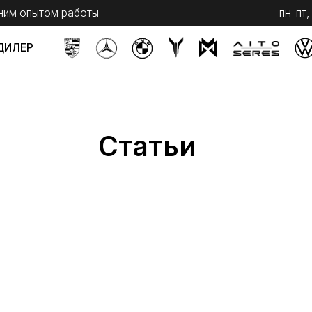
ытом работы
пн-пт, с 9 до 20
сб,
Статьи
Telegram