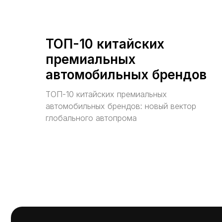
ТОП-10 китайских
премиальных
автомобильных брендов
ТОП-10 китайских премиальных
автомобильных брендов: новый вектор
«А-ДРАЙВ» ОФИЦИАЛЬНЫЙ ДИЛЕР
глобального автопрома
Mercedes-Benz
Voyah
Се
BMW
M-Hero
Се
Porsche
AITO SERES
Се
Volkswagen
Nissan
Се
NORDCROSS
Haval
(Lynk&Co)