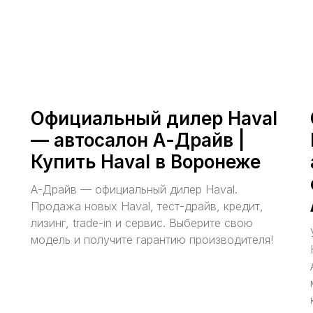
Официальный дилер Haval
— автосалон А-Драйв |
Купить Haval в Воронеже
А-Драйв — официальный дилер Haval.
Продажа новых Haval, тест-драйв, кредит,
лизинг, trade-in и сервис. Выберите свою
модель и получите гарантию производителя!