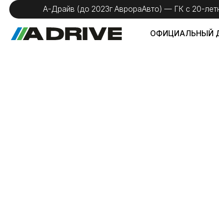
А-Драйв (до 2023г АврораАвто) — ГК с 20-летним оп
ОФИЦИАЛЬНЫЙ ДИЛЕР