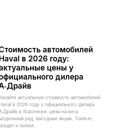
Стоимость автомобилей
Haval в 2026 году:
актуальные цены у
официального дилера
А‑Драйв
Узнайте актуальную стоимость автомобилей
Haval в 2026 году у официального дилера
А‑Драйв в Воронеже: цены на весь
модельный ряд, выгодные акции, Trade‑in,
кредит и лизинг.