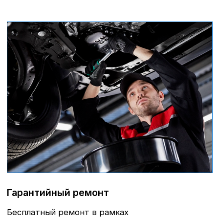
Стомость ТО Nissan
Стоимость технического
обслуживания Ниссан зависит от
модели автомобиля, пробега и
объема выполняемых работ.
Уточнить стоимость ТО именно для
вашего автомобиля можно,
обратившись к нашим менеджерам.
Мы всегда готовы предложить
оптимальные варианты и
индивидуальные предложения.