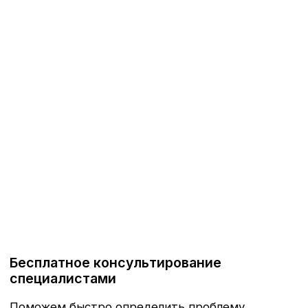
Замена масла в CVT по акции
за
22 222 рубля
!
В Акцию входит масло в CVT, фильтр
тонкой очистки, прокладка фильтра тонкой
очистки, прокладки поддона CVT, сброс
датчика старения масла.