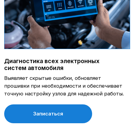
Бюджетное ТО за
11 999 рублей
!
Замена масла в ДВС, прокладки сливной пробки,
фильтра масляного, салонного, воздушного,
проверки ходовой части, рулевого управления,
проверка тех. жидкостей, чтение кодов
неисправностей, проверка сход-рвала.
Записаться