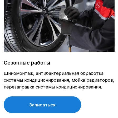
рекомендованные производителем, что
продлевает срок службы автомобиля.
Программа лояльности
постоянные клиенты получают
специальные условия и скидки на
обслуживание и запчасти.
Современное оборудование
сервис А-Драйв оснащен современными
диагностическими и ремонтными
инструментами, что позволяет выявлять и
устранять проблемы максимально точно.
Сохранение гарантии
обслуживание у официального дилера
позволяет сохранить заводскую гарантию
на автомобиль.