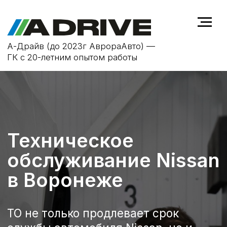
А-Драйв (до 2023г АврораАвто) —
ГК с 20-летним опытом работы
Техническое
обслуживание Nissan
в Воронеже
ТО не только продлевает срок
службы автомобиля Nissan, но и
повышает безопасность на дороге,
устраняя возможные
неисправности на ранней стадии.