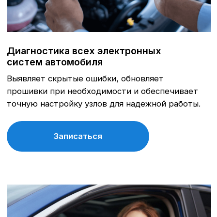
ТО Nissan в Воронеже у
официального дилера
Официальный сервис
А-Драйв
приглашает владельцев
автомобилей Nissan на качественное
и комплексное техническое
обслуживание, выполняемое
опытными сертифицированными
специалистами. Мы предлагаем
полную линейку услуг по ТО,
соответствующих стандартам
Nissan, чтобы ваш автомобиль
всегда оставался в отличном
состоянии и обеспечивал
безопасность и комфорт на дороге.