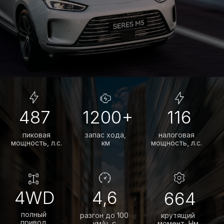
AITO SERES М5.
ПСК от 0,01% до 19,487%
ставка зависит от первоначального
взноса и срока кредитования
До 7 лет
выбирайте удобный срок и
сумму платежа
От 20%
первоначальный взнос влияет
на сумму платежа
ПОЛУЧИТЬ СПЕЦПРЕДЛОЖЕНИЕ
Автомобили
в наличии