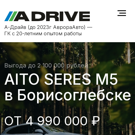
А-Драйв (до 2023г АврораАвто) —
ГК с 20-летним опытом работы
Выгода до 2 100 000 рублей
AITO SERES M5
в Борисоглебске
ОТ 4 990 000 ₽
ОФИЦИАЛЬНАЯ ГАРАНТИЯ
гарантийное обслуживание
КРЕДИТ ОТ 0.01%
более 90% одобрений
ВЫГОДНЫЙ ТРЕЙД-ИН
выгода до 300 000 ₽. Оценка онлайн