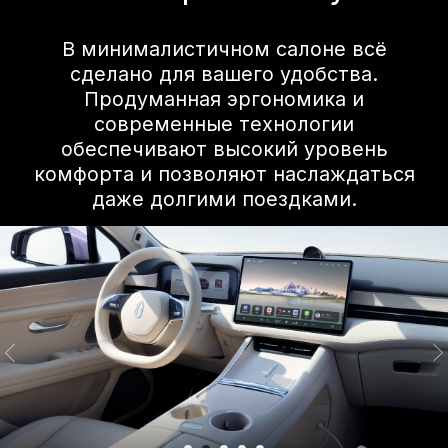
Эксклюзивная
игровая комната
Частный
кинотеатр
В режиме парковки он позволяет
пассажирам на передних и задних
сиденьях играть вместе, используя
геймпад и планшет. В сочетании с
аудиосистемой HUAWEI SOUND®,
фоновой подсветкой и другими
функциями он обеспечивает
захватывающий игровой процесс. Ваша
личная игровая комната, готовая к
командным сражениям в любое время.