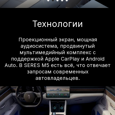
Отличная
безопасность
Система предотвращения столкновений
AEB All-Way Collision Prevention:
безопасность снова на высоте. Новая
система автоматического экстренного
рулевого управления eAES