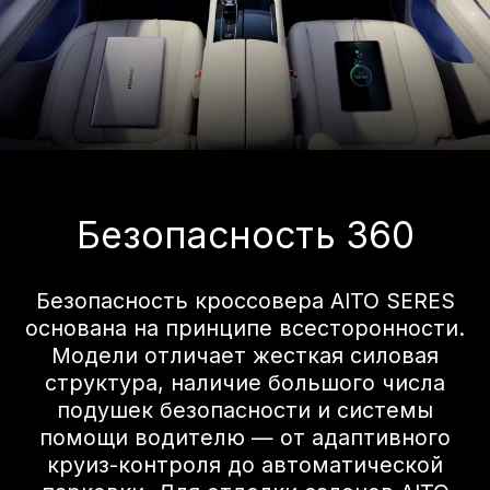
поддерживает торможение и уклонение
от полосы движения на скорости до 135
км/ч; предупреждение о выезде с
полосы движения с помощью
виброоповещения; автоматическое
экстренное торможение и активное
предотвращение выезда с полосы
движения в различных дорожных
условиях; а также улучшенные
показатели безопасности в дождь и
туман, обеспечивая комплексную
защиту водителя.