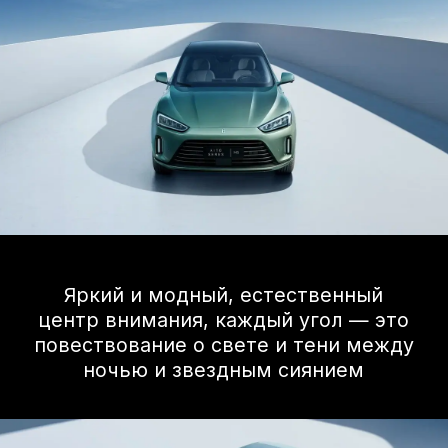
Технологии
Проекционный экран, мощная
аудиосистема, продвинутый
мультимедийный комплекс с
поддержкой Apple CarPlay и Android
Auto. В SERES M5 есть всё, что отвечает
запросам современных
автовладельцев.