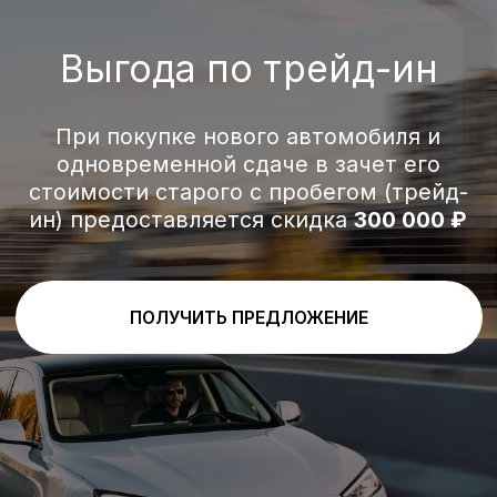
487
1200+
116
пиковая
запас хода,
налоговая
мощность, л.с.
км
мощность, л.с.
4WD
4,6
664
полный
разгон до 100
крутящий
привод
км/ч, с
момент, Нм
Кредит от 0,01%
Мы сотрудничаем исключительно
с надежными и проверенными банками,
чтобы предложить вам лучшие
условия на покупку автомобилей