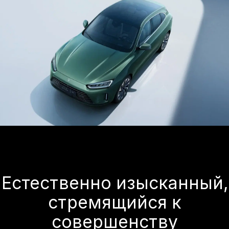
Безопасность 360
Безопасность кроссовера AITO SERES
основана на принципе всесторонности.
Модели отличает жесткая силовая
структура, наличие большого числа
подушек безопасности и системы
помощи водителю — от адаптивного
круиз-контроля до автоматической
парковки. Для отделки салонов AITO
SERES используются безопасные для
человека материалы.