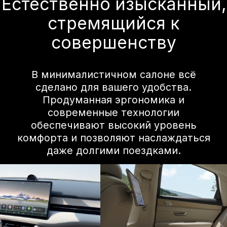
Эксклюзивная
игровая комната
Частный
кинотеатр
В режиме парковки он позволяет
пассажирам на передних и задних
сиденьях играть вместе, используя
геймпад и планшет. В сочетании с
аудиосистемой HUAWEI SOUND®,
фоновой подсветкой и другими