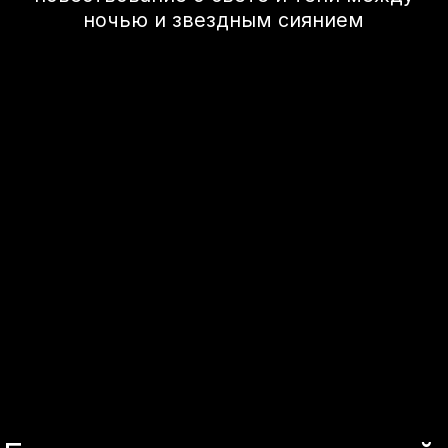
Безопасность 360
Безопасность кроссовера AITO SERES
основана на принципе всесторонности.
Модели отличает жесткая силовая
структура, наличие большого числа
подушек безопасности и системы
помощи водителю — от адаптивного
круиз-контроля до автоматической
парковки. Для отделки салонов AITO
SERES используются безопасные для
человека материалы.