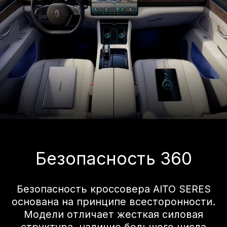
AEB All-Way Collision Prevention:
безопасность снова на высоте. Новая
система автоматического экстренного
рулевого управления eAES
поддерживает торможение и уклонение
от полосы движения на скорости до 135
км/ч; предупреждение о выезде с
полосы движения с помощью
виброоповещения; автоматическое
экстренное торможение и активное
предотвращение выезда с полосы
движения в различных дорожных
условиях; а также улучшенные
показатели безопасности в дождь и
туман, обеспечивая комплексную
защиту водителя.