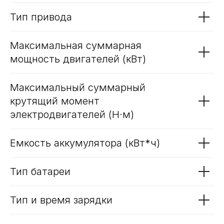
Комбинированный запас хода
CLTC* (км)
Политика обработки персональных данных
Политика использования файлов cookie
Запас хода на электротяге WLTC*
(100% заряд) (км)
Трафик, лиды и продажи
Время разгона 0-100 км/ч* (сек)
Тип привода
Максимальная суммарная
мощность двигателей (кВт)
Максимальный суммарный
крутящий момент
электродвигателей (Н·м)