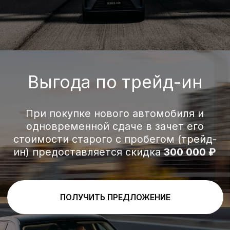
487
1200+
116
пиковая
запас хода,
налоговая
мощность, л.с.
км
мощность, л.с.
4WD
4,6
664
полный
разгон до 100
крутящий
привод
км/ч, с
момент, Нм
Кредит от 0,01%