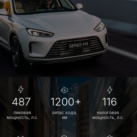
Мы сотрудничаем исключительно
с надежными и проверенными банками,
чтобы предложить вам лучшие
условия на покупку автомобилей
AITO SERES М5.
ПСК от 0,01% до 19,487%
ставка зависит от первоначального
взноса и срока кредитования
До 7 лет
выбирайте удобный срок и
сумму платежа
От 20%
первоначальный взнос влияет
на сумму платежа
ПОЛУЧИТЬ СПЕЦПРЕДЛОЖЕНИЕ