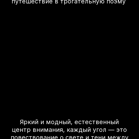
Технологии
Проекционный экран, мощная
аудиосистема, продвинутый
мультимедийный комплекс с
поддержкой Apple CarPlay и Android
Auto. В SERES M5 есть всё, что отвечает
запросам современных
автовладельцев.