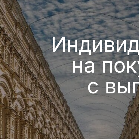
Индивиду
на поку
с выго