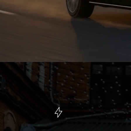
439
пиковая мощность, л.с.