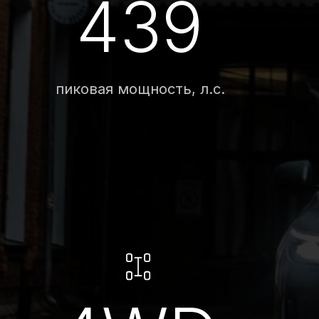
4WD
полный привод