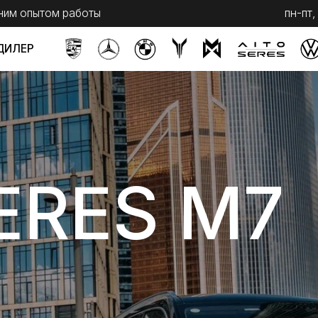
ытом работы
пн-пт, с 9 до 20
сб,
RES M7
Telegram