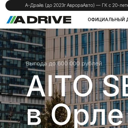
А-Драйв (до 2023г АврораАвто) — ГК с 20-летним оп
ОФИЦИАЛЬНЫЙ ДИЛЕР
Выгода до 600 000 рублей
AITO SE
в Орле