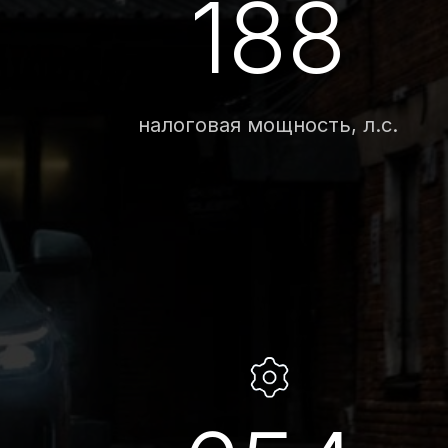
654
крутящий момент, Нм