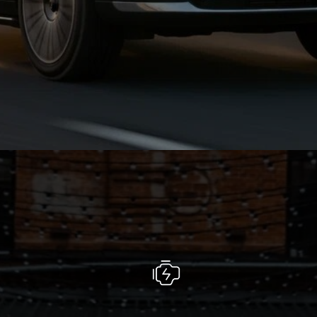
1100+
запас хода, км