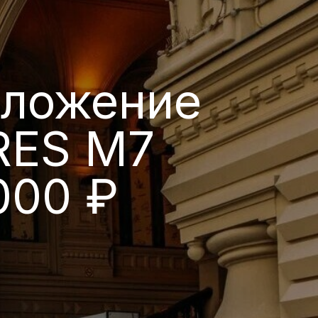
жение
 M7
 ₽