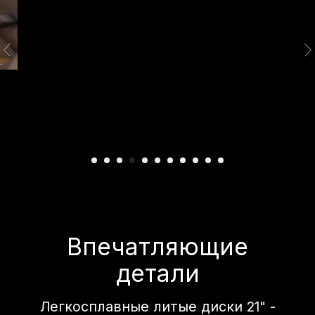
Безопасность 360
Безопасность кроссовера AITO SERES
основана на принципе всесторонности.
Модели отличает жесткая силовая
структура, наличие большого числа
подушек безопасности и системы
помощи водителю — от адаптивного
круиз-контроля до автоматической
парковки. Для отделки салонов AITO
SERES используются безопасные для
человека материалы.