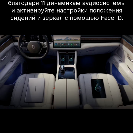
Любовь тиха,
как и кабина пилотов.
Благодаря более чем 150 видам
акустических материалов,
использованным в автомобиле, и более
чем 260 решениям по оптимизации
шума, тишина в автомобиле значительно
улучшилась, что позволяет членам
семьи чувствовать себя комфортно в
поездке. Тишина — это также своего
рода мягкость.