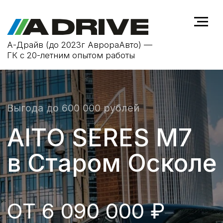
А-Драйв (до 2023г АврораАвто) —
ГК с 20-летним опытом работы
Выгода до 600 000 рублей
AITO SERES M7
в Старом Осколе
ОТ 6 090 000 ₽
ОФИЦИАЛЬНАЯ ГАРАНТИЯ
гарантийное обслуживание
КРЕДИТ ОТ 0.01%
более 90% одобрений
ВЫГОДНЫЙ ТРЕЙД-ИН
оценка онлайн