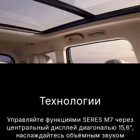
Наслаждайтесь шестью
сиденьями,
каждый ряд просторный
и комфортный.
Сиденья второго ряда с невесомостью.
Три ряда просторного салона.
Шестиместный багажник.
Благодаря активации эффекта парения с
нулевым давлением всего одной
кнопкой, двойным электрическим
адаптивным подлокотникам,
обеспечивающим удобную поддержку
поясницы и ног, а также функции 8-
точечного массажа вы с легкостью
сможете насладиться процедурами,
похожими на посещение спа, во время
долгого обеденного перерыва.