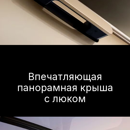
Пять больших сидений, каждое
просторное. Второй ряд просторный.
Очень большой багажник. Режим
двуспальной кровати.
Благодаря более чем 1 метру
свободного пространства для ног даже
в самой расслабленной позе можно
удобно расположиться, создав свой
собственный маленький мир.