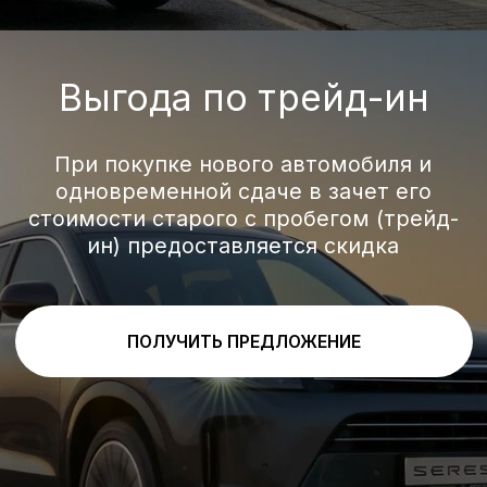
439
1100+
188
пиковая
запас хода,
налоговая
мощность, л.с.
км
мощность, л.с.
4WD
4,8
654
полный
разгон до 100
крутящий
привод
км/ч, с
момент, Нм
Кредит от 0,01%
Мы сотрудничаем исключительно
с надежными и проверенными банками,