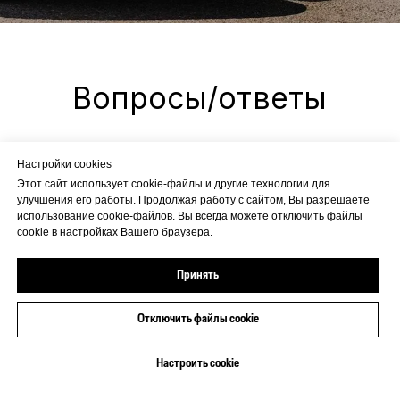
Настройки cookies
Этот сайт использует cookie-файлы и другие технологии для
улучшения его работы. Продолжая работу с сайтом, Вы разрешаете
использование cookie-файлов. Вы всегда можете отключить файлы
Что такое AITO SERES M7?
cookie в настройках Вашего браузера.
Принять
Салон и комфорт — пространство
для всей семьи
Отключить файлы cookie
Мощность и динамика
Настроить cookie