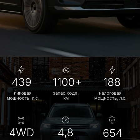
чтобы предложить вам лучшие
условия на покупку автомобилей
AITO SERES М7.
ПСК от 0,01% до 19,487%
ставка зависит от первоначального
взноса и срока кредитования
До 7 лет
выбирайте удобный срок и
сумму платежа
От 20%
первоначальный взнос влияет
на сумму платежа
ПОЛУЧИТЬ СПЕЦПРЕДЛОЖЕНИЕ
Автомобили
в наличии