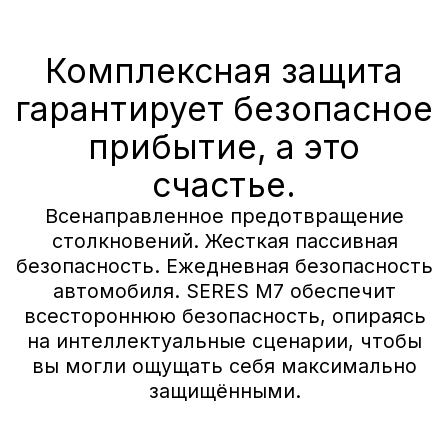
«А-ДРАЙВ» ОФИЦИАЛЬНЫЙ ДИЛЕР
Mercedes-Benz
BMW
Porsche
Volkswagen
NORDCROSS (Lynk&Co)
Voyah
M-Hero
AITO SERES
Nissan
Haval