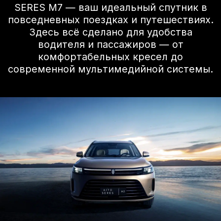
Впечатляющая
панорамная крыша
с люком