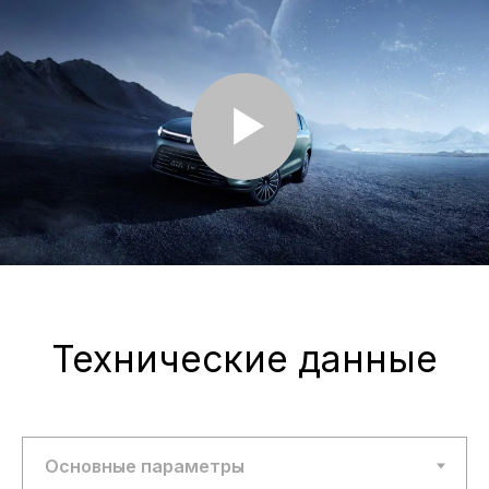
Представленные на сайте материалы и
условия носят исключительно
информационный характер и не являются
публичной офертой, определяемой
положениями ст. 437 Гражданского кодекса
РФ. Для получения подробной информации о
продуктах, услугах и их стоимости
обращайтесь к нашим специалистам.
Политика обработки персональных данных
Политика использования файлов cookie
Трафик, лиды и продажи