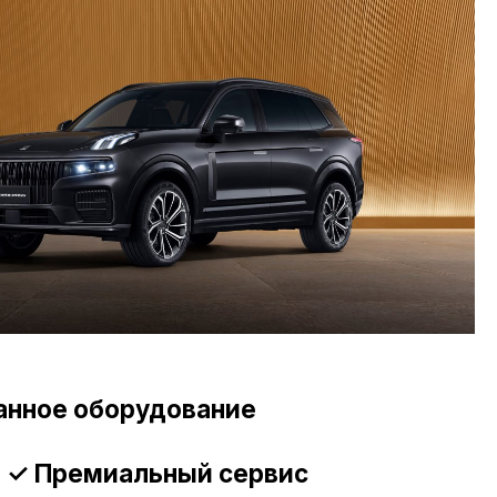
орудование
альный сервис
ый
льными