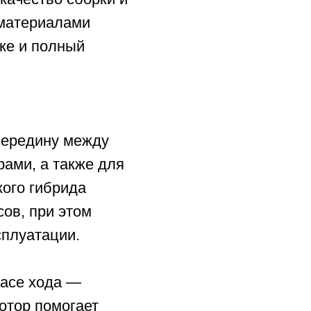
да
том
.
—
гает
е
или 100