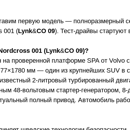
80 мм — один из крупнейших SUV в своем клас
стный 2‑литровый турбированный двигатель мощ
48‑вольтовым стартер‑генератором, 8‑диапазонн
ьный полный привод. Автомобиль работает на бе
т шведские технологии безопасности, качество 
. Просторный салон с качественными материала
ультимедийная система на русском языке и полн
систем помощи водителю.
иль?
ный выбор для тех, кто ищет золотую середину 
ноценными гибридами или электрокарами, а та