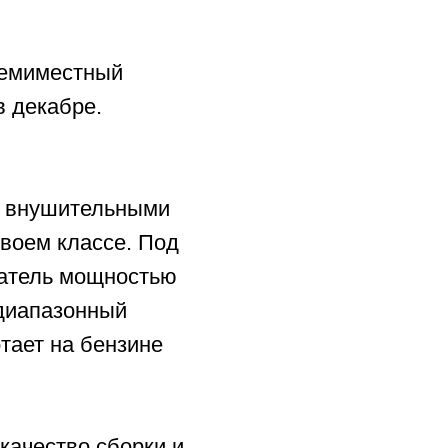
се. Под
ностью
ый
нзине
сборки и
ми
ый
между
кже для