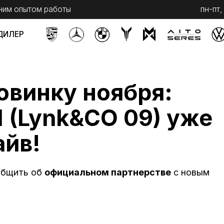
ытом работы
пн-пт, с 9 до 20
сб,
инку ноября:
Lynk
&
CO
09
) уже
в!
ь об
официальном партнерстве
с новым
Telegram