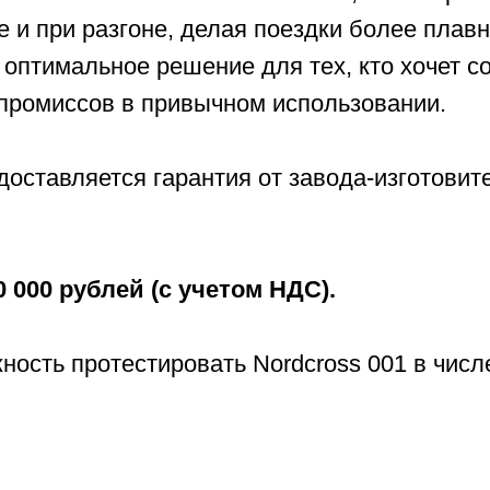
 протестировать Nordcross 001 в числе первых!
Тест-драйв
рвис
Сервис Porsche
Контакт
рвис Nissan
Сервис Voyah
Статьи
рвис Mercedes-Benz
Сервис AITO SERES