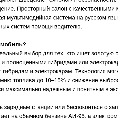
бридам и электрокарам. Технология мягкого гибри
топлива до 10–15% и снижение выбросов, при э
ксимально надежным и понятным в эксплуатации
рядные станции или беспокоиться о запасе хода 
на обычном бензине АИ‑95, а электромотор помо
ри разгоне, делая поездки более плавными и
мальное решение для тех, кто хочет современны
иссов в привычном использовании.
вляется гарантия от завода-изготовителя
3 года
рублей (с учетом НДС).