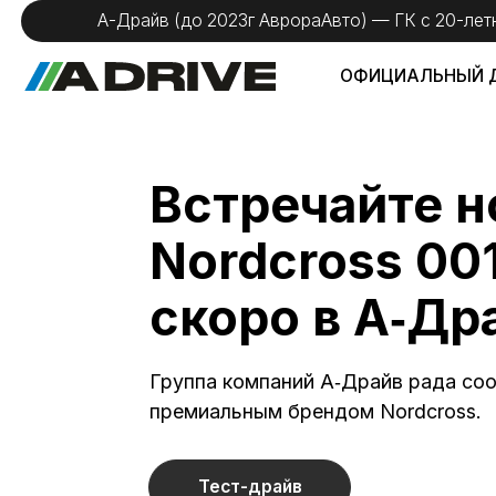
А-Драйв (до 2023г АврораАвто) — ГК с 20-летним оп
ОФИЦИАЛЬНЫЙ ДИЛЕР
Встречайте нов
Nordcross 001 (
скоро в А‑Драй
Группа компаний А‑Драйв рада сообщит
премиальным брендом Nordcross.
Тест-драйв