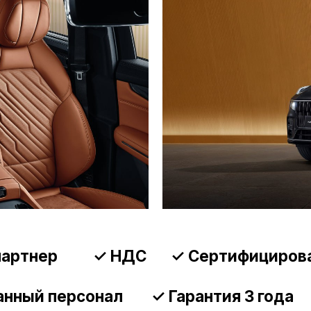
нер
✓ НДС
✓ Сертифицированное об
й персонал
✓ Гарантия 3 года
✓ Преми
м первую модель — полноразмерный семиместн
(
Lynk
&
CO
09
). Тест‑драйвы стартуют в декабре.
ross 001 (
Lynk
&
CO
09
)?
проверенной платформе SPA от Volvo с внушите