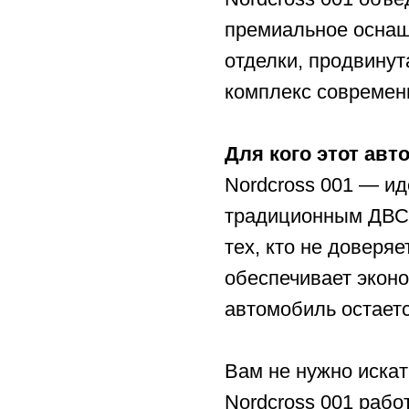
тех, кто не доверяет ги
обеспечивает экономию 
автомобиль остается ма
Вам не нужно искать за
Nordcross 001 работает 
двигателю на старте и п
экономичными. Это опти
технологии без компром
На автомобиль предоста
000 км пробега.
Стоимость — 6 290 000 