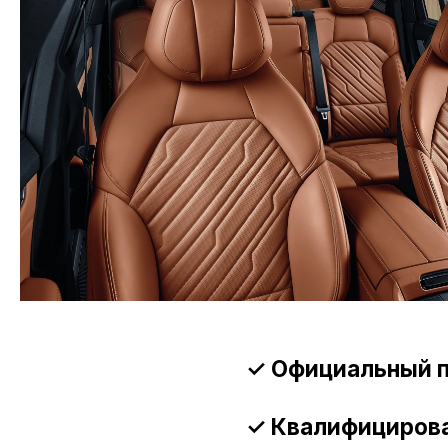
✓ Официальный парт
✓ Квалифицированны
В ноябре мы представи
кроссовер Nordcross 001 
Что особенного в Nordc
Кроссовер построен на 