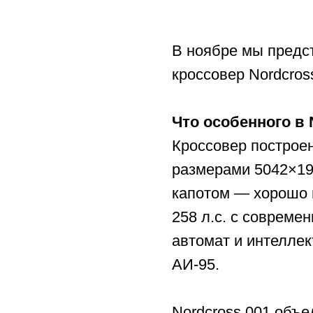
размерами 5042×1977×17
капотом — хорошо изве
258 л.с. с современным 
автомат и интеллектуал
АИ‑95.
Nordcross 001 объединяе
премиальное оснащение
отделки, продвинутая м
комплекс современных 
Для кого этот автомоб
Nordcross 001 — идеаль
традиционным ДВС и пол