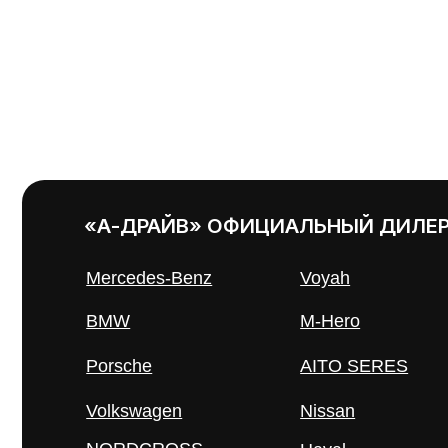
Volkswagen
Nissan
Се
NORDCROSS
Haval
(Lynk&Co)
Evolute
© Группа ко
Представленные на сайте материалы и условия носят
положениями ст. 437 Гражданского кодекса РФ. Для 
специалистам.
Политика обработки персональных данных