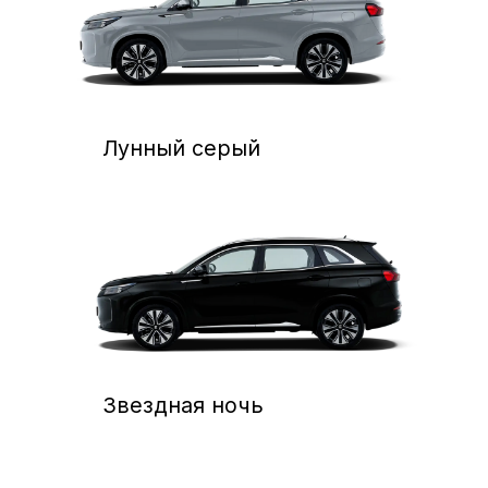
Получить специальное
предложение
на покупку EVOLUTE i-
SPACE в Богучаре
Как к вам обращаться?
Ваш номер телефона