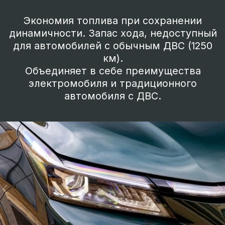
Пространство для
больших путешествий
Уникальная 7-местная компоновка
салона с трансформацией на все случаи
жизни. Доступна 5-местная
конфигурация с более функциональным
багажным отделением. Сиденья второго
ряда складываются в пропорции 40/60 и
имеют мультирегулировку. Сиденья
третьего ряда складываются в
пропорции 50/50. Функция доступа на
третий ряд сидений. Складывая
отдельные сиденья или целые ряды, вы
можете расширить багажное
пространство до 2125 литров.