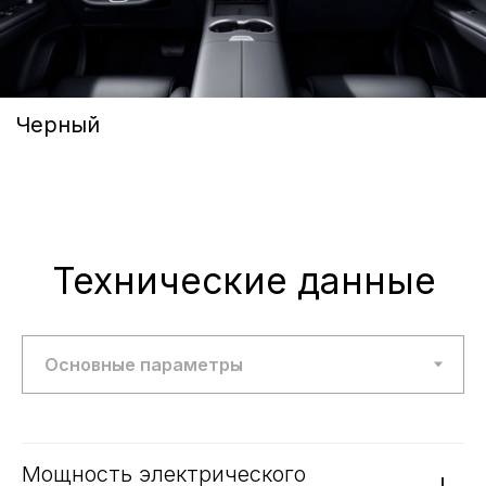
M-Hero
AITO SERES
Nissan
Haval
Evolute
Сервис
Сервис Nissan
Сервис Mercedes-Benz
Сервис BMW
Сервис Porsche
Сервис Voyah
Сервис AITO SERES
Сервис Volkswagen
Контакты
Статьи