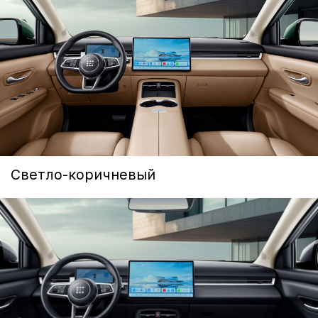
«А-ДРАЙВ» ОФИЦИАЛЬНЫЙ ДИЛЕР
Mercedes-Benz
BMW
Porsche
Volkswagen
NORDCROSS (Lynk&Co)
Voyah