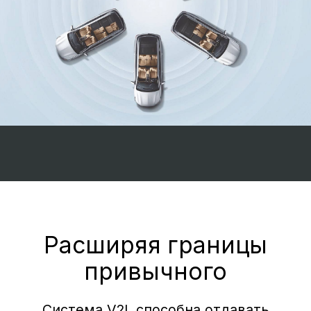
Плюсы в пользу выбора
обновленного EVOLUTE
i‑SPACE
Высокая плавность хода и отзывчивость.
Подключение и отключение ДВС
происходит незаметно, а крутящий
момент передается к колесам плавно и
без разрывов, что гарантирует высокую
плавность хода и отличный отклик на
действия водителя.
Тишина в салоне. На скорости 60 км/ч в
салоне по-настоящему тихо и спокойно.