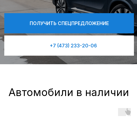
Автомобили в наличии
Обновленный
EVOLUTE i-SPACE
Обновленный EVOLUTE i-SPACE
продолжает следовать философии
бренда, создавая по-настоящему
доступные и современные технологии.
Модель получила не только новый
обтекаемый и стремительный дизайн, но
и полностью обновленную силовую
установку, став еще более автономной,