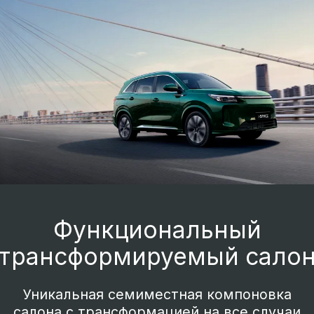
(увеличенная длина подушки сиденья,
оптимальная боковая поддержка).
Премиальная конфигурация консоли
трансмиссионного тоннеля с
интегрированными подстаканниками,
разъемами для зарядки смартфона и
мощной беспроводной зарядкой.
Селектор выбора направления движения
на рулевой колонке.