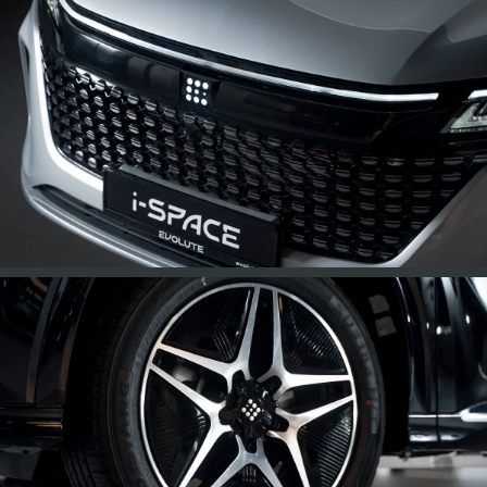
Аудиосистема
высокого класса
В салоне установлено 13 динамиков: 5 в
передней части, 4 в зоне второго и
третьего рядов и 4 в потолке. Кроме
того, автомобиль оснащается
профессиональным усилителем.
Уникальный акустический дизайн и
расположение динамиков обеспечивают
иммерсивный музыкальный опыт с
объемным звучанием, мощными басами
и насыщенными средними частотами.