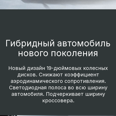
Расширяя границы
привычного
Система V2L способна отдавать
электричество бортовой батареи
автомобиля мощностью до 3,3 кВт, для
того чтобы запитать бытовые
электроприборы, например, проектор
или портативную электрическую плиту.
Заряд аккумуляторной батареи можно
будет пополнить от ДВС. Отдых с
привычным комфортом теперь доступен
везде, вместе с EVOLUTE i-SPACE.