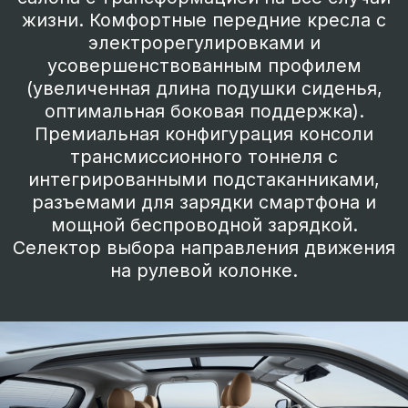
Обновленный EVOLUTE i-
SPACE.
Гибридный кроссовер,
устремленный в будущее
с заботой о настоящем.
Экономия топлива при сохранении
динамичности. Запас хода, недоступный
для автомобилей с обычным ДВС (1250
км).
Объединяет в себе преимущества
электромобиля и традиционного
автомобиля с ДВС.