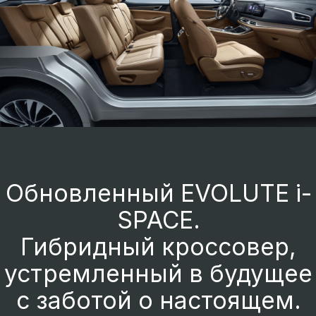
Панорамная крыша
Большая панорамная крыша со
сдвижным люком для наслаждения
видами всей семьей.
Площадь панорамного остекления 1.14
м².