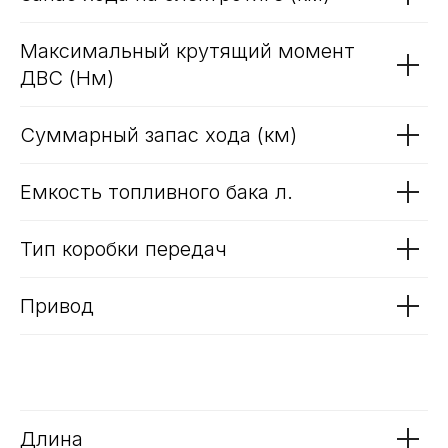
Максимальная скорость км/ч
Врема разгона 0 - 100 км/ч сек
Средний расход топлива л/100км
Запас хода на электротяге (км)
Максимальный крутящий момент
ДВС (Нм)
Суммарный запас хода (км)
Емкость топливного бака л.
Тип коробки передач