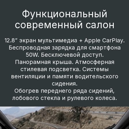
Технологии
Медиасистема нового поколения. В
салоне установлено 6 динамиков
аудиосистемы с объемным звучанием и
атмосферной подсветкой мигающей в
такт звуку Экран медиасистемы с
широкой диагональю и высоким
разрешением, образует полноценный
развлекательный комплекс на борту