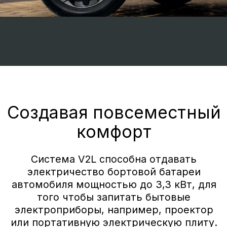
Песочный
Цвета салона
Бежевый