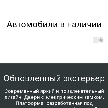
Функциональный
современный салон
12.8” экран мультимедиа + Apple CarPlay.
Беспроводная зарядка для смартфона
50W. Бесключевой доступ.
Панорамная крыша. Атмосферная
стилевая подсветка. Системы
вентиляции и памяти водительского
сидения.
Обогрев переднего ряда сидений,
лобового стекла и рулевого колеса.