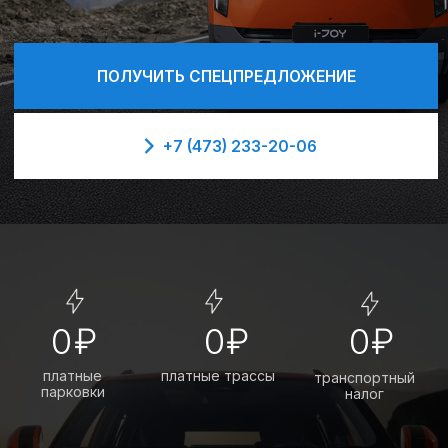
0 ₽
0 ₽
0 ₽
платные
платные трассы
транспортный
парковки
налог
3
925 000 ₽
18
года гарантии
минут зарядка
Государственная
от 30 до 80%
поддержка
10 000 ₽
ТО
386
дешевле
в месяц экономия по
запас хода,
чем на ДВС
сравнению с аналогичным
км
авто на ДВС