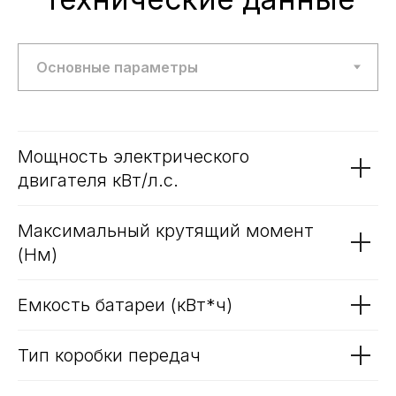
публичной офертой, определяемой
положениями ст. 437 Гражданского кодекса
РФ. Для получения подробной информации о
продуктах, услугах и их стоимости
обращайтесь к нашим специалистам.
Политика обработки персональных данных
Политика использования файлов cookie
Мощность электрического
двигателя кВт/л.с.
Трафик, лиды и продажи
Максимальный крутящий момент
(Нм)
Емкость батареи (кВт*ч)
Тип коробки передач