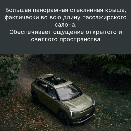
Создавая повсеместный
комфорт
Система V2L способна отдавать
электричество бортовой батареи
автомобиля мощностью до 3,3 кВт, для
того чтобы запитать бытовые
электроприборы, например, проектор
или портативную электрическую плиту.
Отдых с привычным комфортом теперь
доступен везде, вместе с EVOLUTE i-JOY.