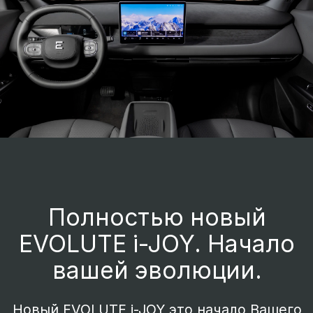
автомобиля.
Медиасистема последнего поколения с
экраном FullHD 12,8” поддерживает
протокол подключения Apple CarPlay.
Рулевое колесо со спортивным
дизайном и обогревом по всей зоне
хвата. Атмосферная стилевая подсветка
салона.
Расширенный зимний набор опций:
обогрев форсунок стеклоомывателя,
обогрев передних сидений и
электрообогрев ветрового стекла.
Продуманная система ниш и отсеков для
хранения вещей.