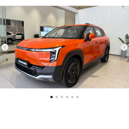
Автомобили в наличии
Обновленный экстерьер
Современный яркий и привлекательный
дизайн. Двери с электрическим замком.
Платформа, разработанная под
оснащение электрической силовой
установкой и скомпонованная для
максимально грамотного использования
пространства в салоне.