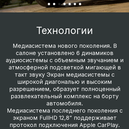
Больше пространства,
чем может казаться
Одна из самых длинных колесных баз в
классе, создает исключительный
простор для всех находящихся в салоне.
Множество мест для хранения:
дополнительная ниша под капотом,
двухуровневый пол багажного отсека
сзади, а также множество скрытых
секций для хранения. Объем багажника
более 500 литров.
Все сидения кроссовера могут
складываться в ровный пол – образуя