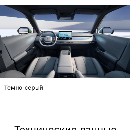
Сервис Nissan
Сервис Mercedes-Benz
Сервис BMW
Сервис Porsche
Сервис Voyah
Сервис AITO SERES
Сервис Volkswagen
Контакты
Статьи
© Группа компаний «А-Драйв» 2003 - 2026
Представленные на сайте материалы и
условия носят исключительно
информационный характер и не являются