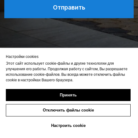
Настройки cookies
Этот сайт использует cookie-файлы и другие технологии для
улучшения его работы. Продолжая работу с сайтом, Вы разрешаете
использование cookie-файлов. Вы всегда можете отключить файлы
cookie в настройках Вашего браузера.
Принять
Отключить файлы cookie
Какие особенности у EVOLUTE i-
JOY?
+7 (473) 233-20-06
Настроить cookie