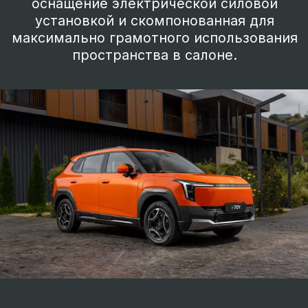
Полностью новый
EVOLUTE i-JOY. Начало
вашей эволюции.
Новый EVOLUTE i-JOY это начало Вашего
пути в мире современных технологий и
передовой электромобильности.
Модель, разработанная с чистого листа
при участии ведущих мировых
автопроизводителей и лидеров
технологического прогресса.