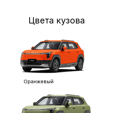
Получить специальное
предложение
на покупку EVOLUTE i-
JOY в Борисоглебске
Как к вам обращаться?
Ваш номер телефона
+7