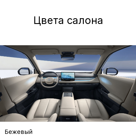
«А-ДРАЙВ» ОФИЦИАЛЬНЫЙ ДИЛЕР
Mercedes-Benz
BMW
Porsche
Volkswagen
NORDCROSS (Lynk&Co)
Voyah
M-Hero
AITO SERES
Nissan
Haval
Evolute
Сервис