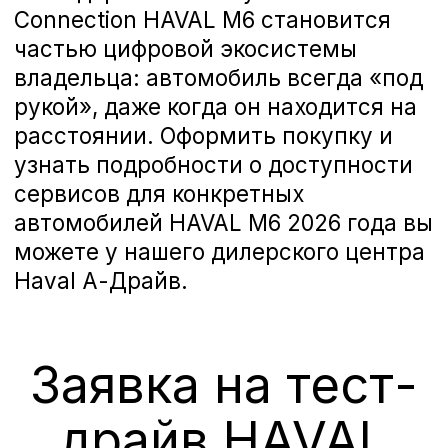
«А-ДРАЙВ» ОФИЦИАЛЬНЫЙ ДИЛЕР
Mercedes-Benz
BMW
Porsche
Volkswagen
NORDCROSS (Lynk&Co)
Voyah
M-Hero
AITO SERES
Nissan