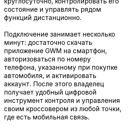
Одна из самых востребованных
функций — удалённый запуск
двигателя и управление
климат‑контролем. Через
приложение GWM можно заранее
завести автомобиль, прогреть или
охладить салон и задать нужную
температуру ещё до выхода из дома
или офиса.
Это особенно актуально в условиях
российского климата: зимой
водитель садится уже в тёплый
салон, а летом — в заранее
охлаждённый.