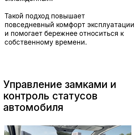
Условия подключения
и период бесплатного
использования
Для HAVAL M6 2026 года цифровые
сервисы GWM Connection
предоставляются владельцам без
дополнительной оплаты в течение
ограниченного периода. Часть
функций (в том числе управление
центральным замком и мониторинг
основных статусов) доступна
бесплатно до 3 лет с момента
первой продажи автомобиля
официальным дилером на
территории России.