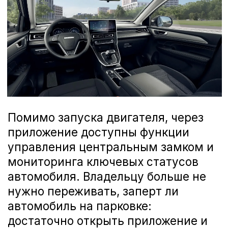
Расширенные функции
дистанционного управления,
включая запуск двигателя и
климат‑контроль, предоставляются
без доплаты в течение 3 месяцев.
Передача данных для работы
сервисов ограничена пакетом
объёмом 100 МБ в месяц, чего
достаточно для штатного
использования удалённых функций.
Цифровой M6: шаг к
умному автомобилю
Расширение цифровых
возможностей HAVAL M6
подчёркивает стремление бренда
развивать автомобили не только
конструктивно и технически, но и в
сфере подключённых сервисов.
Телематика и управление через