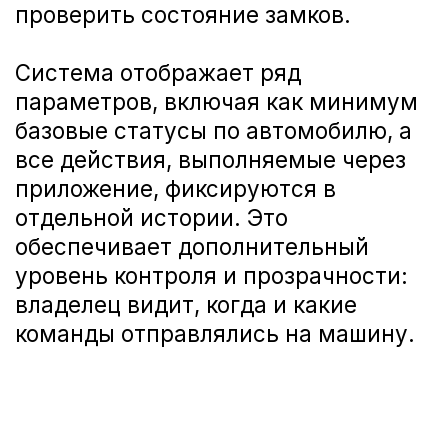
смартфон делают кроссовер более
современным, удобным и
безопасным в повседневной
эксплуатации.
Благодаря комплексу GWM
Connection HAVAL M6 становится
частью цифровой экосистемы
владельца: автомобиль всегда «под
рукой», даже когда он находится на
расстоянии. Оформить покупку и
узнать подробности о доступности
сервисов для конкретных
автомобилей HAVAL M6 2026 года вы
можете у нашего дилерского центра
Haval А-Драйв.
Заявка на тест-
драйв HAVAL