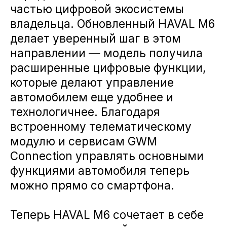
можно прямо со смартфона.
Теперь HAVAL M6 сочетает в себе
практичность семейного
кроссовера и современные
интеллектуальные решения,
повышающие комфорт и
безопасность.
Новый уровень
цифровизации HAVAL M6
Для HAVAL M6 2026 года
производства стал доступен
фирменный комплекс цифровых
сервисов GWM Connection. Он
позволяет владельцу оставаться на
связи с автомобилем
круглосуточно, контролировать его
состояние и управлять рядом
функций дистанционно.