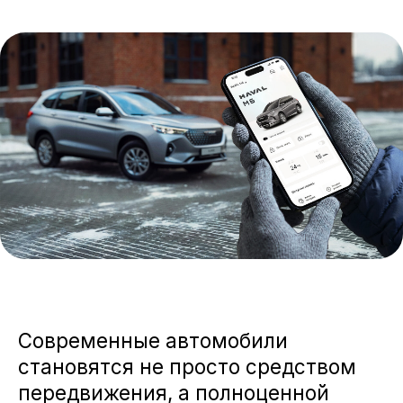
Современные автомобили
становятся не просто средством
передвижения, а полноценной
частью цифровой экосистемы
владельца. Обновленный HAVAL M6
делает уверенный шаг в этом
направлении — модель получила
расширенные цифровые функции,
которые делают управление
автомобилем еще удобнее и
технологичнее. Благодаря
встроенному телематическому
модулю и сервисам GWM
Connection управлять основными
функциями автомобиля теперь