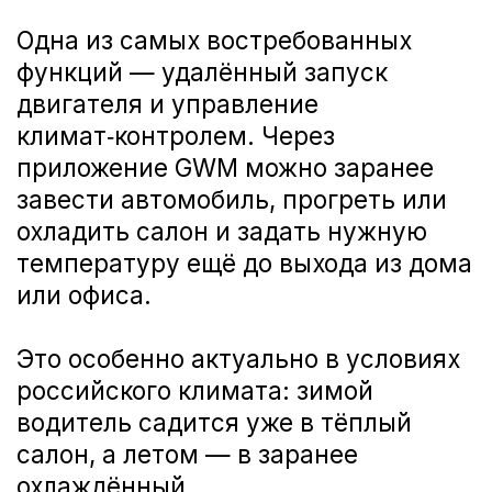
Помимо запуска двигателя, через
приложение доступны функции
управления центральным замком и
мониторинга ключевых статусов
автомобиля. Владельцу больше не
нужно переживать, заперт ли
автомобиль на парковке:
достаточно открыть приложение и
проверить состояние замков.
Система отображает ряд
параметров, включая как минимум
базовые статусы по автомобилю, а
все действия, выполняемые через
приложение, фиксируются в
отдельной истории. Это
обеспечивает дополнительный
уровень контроля и прозрачности:
владелец видит, когда и какие
команды отправлялись на машину.