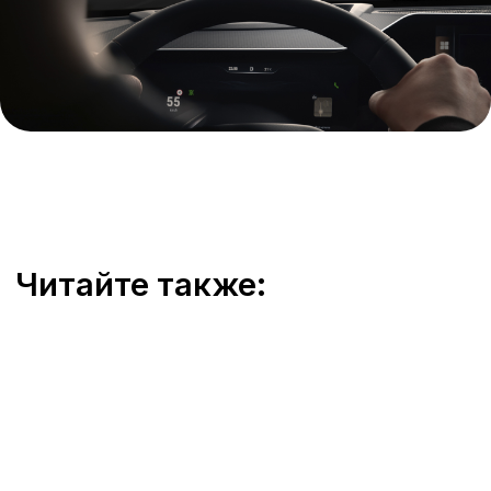
Представленные на сайте материалы и
условия носят исключительно
информационный характер и не являются
публичной офертой, определяемой
положениями ст. 437 Гражданского кодекса
РФ. Для получения подробной информации о
продуктах, услугах и их стоимости
обращайтесь к нашим специалистам.
Политика обработки персональных данных
Политика использования файлов cookie
Трафик, лиды и продажи