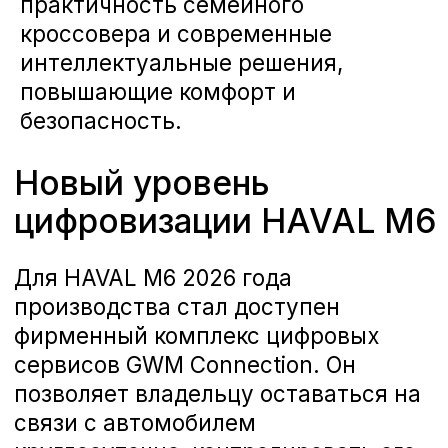
Подключение занимает несколько
минут: достаточно скачать
приложение GWM на смартфон,
авторизоваться по номеру
телефона, указанному при покупке
автомобиля, и активировать
аккаунт. После этого владелец
получает удобный цифровой
инструмент контроля и управления
своим кроссовером из любой точки,
где есть мобильная связь.
Дистанционный запуск и
климат: комфорт ещё до
поездки