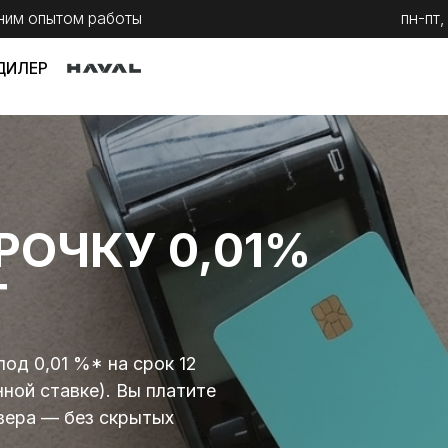
ытом работы
пн-пт, с 9 до 20
сб,
ЧКУ 0,01%
01 %* на срок 12
тавке). Вы платите
— без скрытых
Telegram
кая оценка в Trade-in