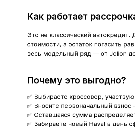
весь модельный ряд — от Jolion до F7x, 
Почему это выгодно?
✅ Выбираете кроссовер, участвующий 
✅ Вносите первоначальный взнос — от 
✅ Оставшаяся сумма распределяется на 
✅ Забираете новый Haval в день оформ
Пример расчёта
Haval Jolion
Цена: 1 799 000 ₽
Первый взнос: 719 600 ₽ (40 %)
Оставшаяся сумма: 1 079 400 ₽
Ежемесячный платёж:
≈ 89 950 ₽ × 12 м
Переплата за год:
< 200 ₽