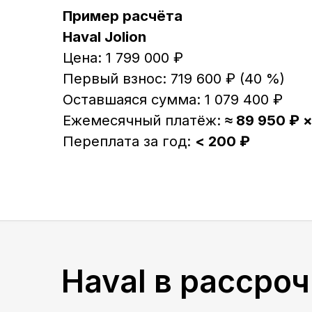
Haval в рассрочку
Первоначальный взнос от
40%
Переплата
0,01 %
Срок рассрочки
12 месяцев
Узнайте больше о
специальных программах
кредитования на покупку автомобиля HAVAL
+7(473)262-79-01