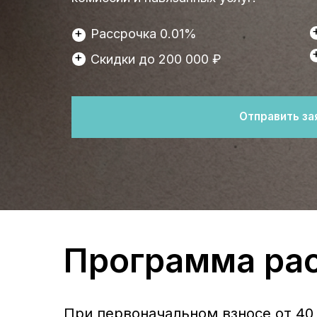
+
Офи
+
Скидки до 200 000 ₽
Отправить заявку
Программа расср
При первоначальном взносе от 40 % год
фиксируются в договоре и не меняются 