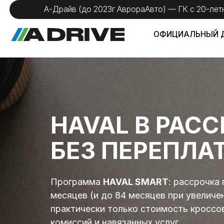
А-Драйв (до 2023г АврораАвто) — ГК с 20-летним оп
ОФИЦИАЛЬНЫЙ ДИЛЕР
HAVAL В РАССРО
БЕЗ ПЕРЕПЛАТ
Программа
HAVAL SMART
: рассрочка под 0,
месяцев (и до 84 месяцев при увеличенной с
практически только стоимость кроссовера 
комиссий и навязанных услуг.
+
Высо
+
Рассрочка 0.01%