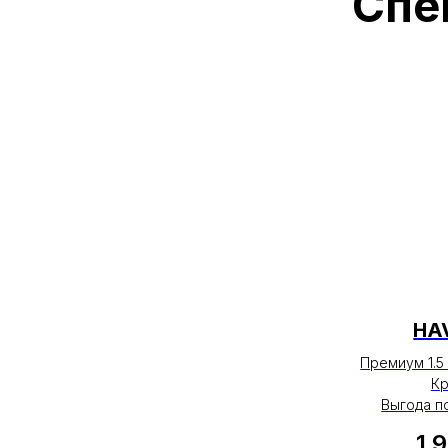
HA
Премиум 1.5 
Кр
Выгода п
1 