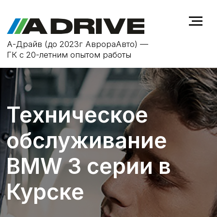
А-Драйв (до 2023г АврораАвто) —
ГК с 20-летним опытом работы
Техническое
обслуживание
BMW 3 серии в
Курске
ТО не только продлевает срок
службы автомобиля
BMW 3 серии
,
но и повышает безопасность на
дороге, устраняя возможные
неисправности на ранней стадии.