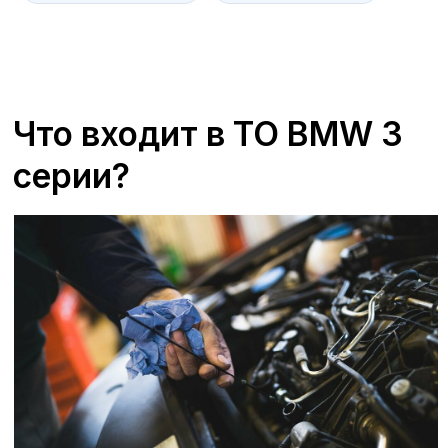
+7 (473) 263-85-40, доб. 163
Zagorskijd@avroraavto.ru
«А-ДРАЙВ» ОФИЦИАЛЬНЫЙ ДИЛЕР
Mercedes-Benz
BMW
Porsche
Volkswagen
NORDCROSS (Lynk&Co)
Voyah
M-Hero
AITO SERES