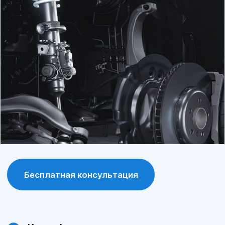
продлевает срок службы автомобиля.
Программа лояльности
постоянные клиенты получают
специальные условия и скидки на
обслуживание и запчасти.
Современное оборудование
сервис А-Драйв оснащен современными
диагностическими и ремонтными
инструментами, что позволяет выявлять и
устранять проблемы максимально точно.
Сохранение гарантии
обслуживание у официального дилера
позволяет сохранить заводскую гарантию
на автомобиль.