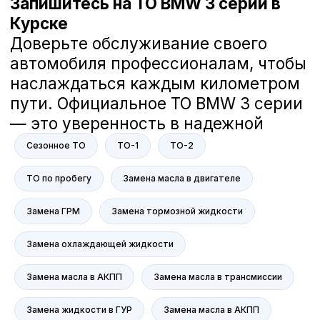
Загорский Дмитрий
Руководитель отдела сервиса компании
А-Драйв
В компании А-Драйв мы заботимся
о вашем комфорте и безопасности
Сезонное ТО
ТО-1
ТО-2
на дороге. Наша команда делает
всё возможное, чтобы ваш
ТО по пробегу
Замена масла в двигателе
автомобиль всегда был в отличном
состоянии. Мне действительно не
Замена ГРМ
Замена тормозной жидкости
всё равно, и я гарантирую, что мы
решим все ваши вопросы с
Замена охлаждающей жидкости
вниманием к каждой детали.
Если у вас есть вопросы или
предложения, мы всегда готовы
Замена масла в АКПП
Замена масла в трансмиссии
помочь. Ваше доверие — наша
главная ценность.
Замена жидкости в ГУР
Замена масла в АКПП