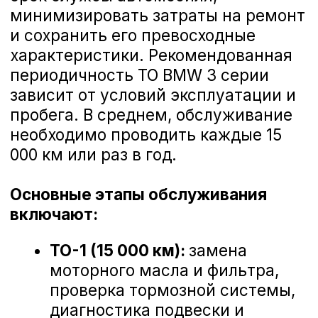
Гарантирует безопасность на
дороге.
Замена стоек стабилизатора BMW 3 серии
Запишитесь на ТО BMW 3 серии в
Курске
Доверьте обслуживание своего
автомобиля профессионалам, чтобы
Замена втулок стабилизатора BMW 3 серии
наслаждаться каждым километром
пути. Официальное ТО BMW 3 серии
— это уверенность в надежной
работе вашего автомобиля и
удовольствие от вождения. С BMW 3
Замена амортизатора подвески BMW 3 сери
серии вы готовы к любым дорогам и
открытиям!
Замена рулевой рейки BMW 3 серии
Замена жидкости ГУР BMW 3 серии