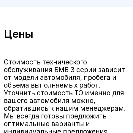
ТО BMW 3 серии в Курске
А-Драйв приглашает владельцев
автомобилей
BMW 3 серии
на
качественное и комплексное
техническое обслуживание,
выполняемое опытными
сертифицированными
специалистами. Мы предлагаем
полную линейку услуг по ТО,
соответствующих стандартам BMW,
чтобы ваш автомобиль всегда
оставался в отличном состоянии и
обеспечивал безопасность и
комфорт на дороге.