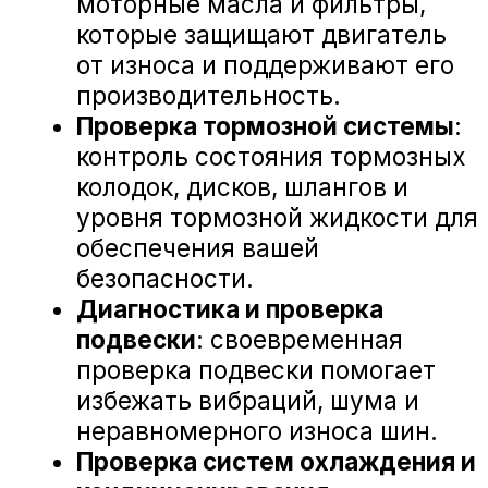
© Группа компаний «А-Драйв» 2003 - 2026
Представленные на сайте материалы и
условия носят исключительно
информационный характер и не являются
публичной офертой, определяемой
положениями ст. 437 Гражданского кодекса
РФ. Для получения подробной информации о
продуктах, услугах и их стоимости
обращайтесь к нашим специалистам.
Политика обработки персональных данных
Политика использования файлов cookie
Трафик, лиды и продажи