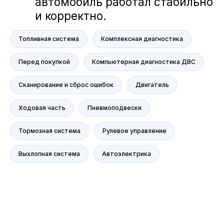
Voyah
M-Hero
AITO SERES
Топливная система
Комплексная диагностика
Nissan
Haval
Перед покупкой
Компьютерная диагностика ДВС
Evolute
Сканирование и сброс ошибок
Двигатель
Сервис
Сервис Nissan
Ходовая часть
Пневмоподвески
Сервис Mercedes-Benz
Тормозная система
Рулевое управление
Сервис BMW
Сервис Porsche
Выхлопная система
Автоэлектрика
Сервис Voyah
Сервис AITO SERES
Сервис Volkswagen
Контакты