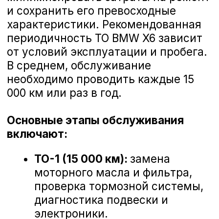
Гарантирует безопасность на
дороге.
Замена стоек стабилизатора BMW X6
Запишитесь на ТО BMW X6 в
Белгороде
Доверьте обслуживание своего
автомобиля профессионалам, чтобы
Замена втулок стабилизатора BMW X6
наслаждаться каждым километром
пути. Официальное ТО BMW X6 — это
уверенность в надежной работе
вашего автомобиля и удовольствие
от вождения. С BMW X6 вы готовы к
Замена амортизатора подвески BMW X6
любым дорогам и открытиям!
Замена рулевой рейки BMW X6
Замена жидкости ГУР BMW X6