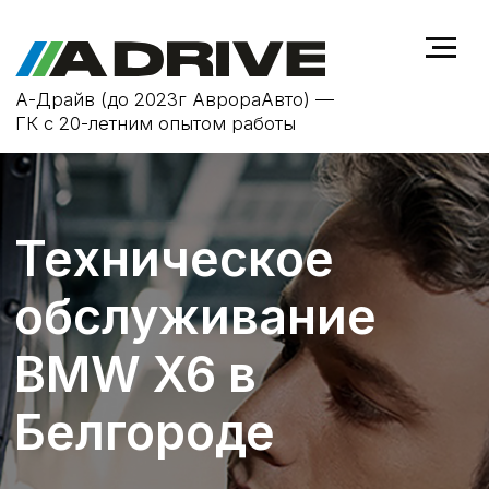
А-Драйв (до 2023г АврораАвто) —
ГК с 20-летним опытом работы
Техническое
обслуживание
BMW X6 в
Белгороде
ТО не только продлевает срок
службы автомобиля
BMW X6
, но и
повышает безопасность на дороге,
устраняя возможные
неисправности на ранней стадии.