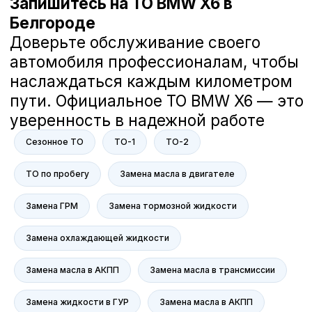
Загорский Дмитрий
Руководитель отдела сервиса компании
А-Драйв
В компании А-Драйв мы заботимся
о вашем комфорте и безопасности
Сезонное ТО
ТО-1
ТО-2
на дороге. Наша команда делает
всё возможное, чтобы ваш
ТО по пробегу
Замена масла в двигателе
автомобиль всегда был в отличном
состоянии. Мне действительно не
Замена ГРМ
Замена тормозной жидкости
всё равно, и я гарантирую, что мы
решим все ваши вопросы с
Замена охлаждающей жидкости
вниманием к каждой детали.
Если у вас есть вопросы или
предложения, мы всегда готовы
Замена масла в АКПП
Замена масла в трансмиссии
помочь. Ваше доверие — наша
главная ценность.
Замена жидкости в ГУР
Замена масла в АКПП