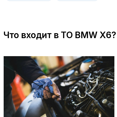
+7 (473) 263-85-40, доб. 163
Zagorskijd@avroraavto.ru
Отзывы
В сервисных центрах А-Драйв мы всегда
ставим на первое место
удовлетворенность наших клиентов. Мы
гордимся качеством предоставляемых
услуг и стремимся к тому, чтобы каждый
визит в наш сервисный центр оставлял
только положительные впечатления.
Наши специалисты проходят регулярное
обучение и используют последние
технологии для диагностики и ремонта
вашего автомобиля. Мы ценим каждое
ваше мнение и готовы рассмотреть