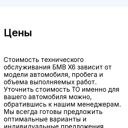
ТО BMW X6 в Белгороде
Сертифицированный
сервис
А-
Драйв приглашает владельцев
автомобилей
BMW X6
на
качественное и комплексное
техническое обслуживание,
выполняемое опытными
сертифицированными
специалистами. Мы предлагаем
полную линейку услуг по ТО,
соответствующих стандартам BMW,
чтобы ваш автомобиль всегда
оставался в отличном состоянии и
обеспечивал безопасность и
комфорт на дороге.