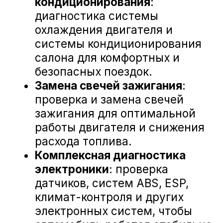
АврораАвто BMW на карте Белгорода — Яндекс Карты
«А-ДРАЙВ» ОФИЦИАЛЬНЫЙ ДИЛЕР
Mercedes-Benz
BMW
Porsche
Volkswagen
NORDCROSS (Lynk&Co)