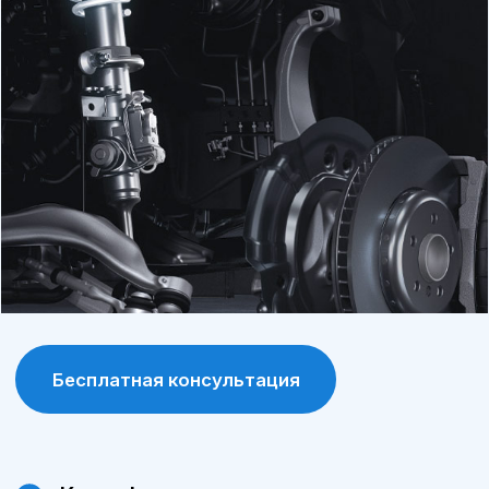
продлевает срок службы автомобиля.
Программа лояльности
постоянные клиенты получают
специальные условия и скидки на
обслуживание и запчасти.
Современное оборудование
сервис А-Драйв оснащен современными
диагностическими и ремонтными
инструментами, что позволяет выявлять и
устранять проблемы максимально точно.
Сохранение гарантии
обслуживание у официального дилера
позволяет сохранить заводскую гарантию
на автомобиль.