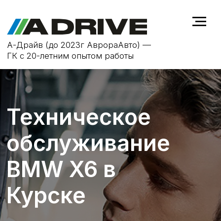
А-Драйв (до 2023г АврораАвто) —
ГК с 20-летним опытом работы
Техническое
обслуживание
BMW X6 в
Курске
ТО не только продлевает срок
службы автомобиля
BMW X6
, но и
повышает безопасность на дороге,
устраняя возможные
неисправности на ранней стадии.