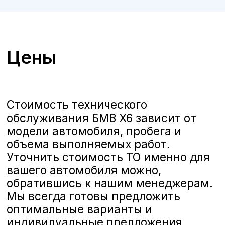
ТО BMW X6 в Курске
Сертифицированный
сервис
А-
Драйв приглашает владельцев
автомобилей
BMW X6
на
качественное и комплексное
техническое обслуживание,
выполняемое опытными
сертифицированными
специалистами. Мы предлагаем
полную линейку услуг по ТО,
соответствующих стандартам BMW,
чтобы ваш автомобиль всегда
оставался в отличном состоянии и
обеспечивал безопасность и
комфорт на дороге.