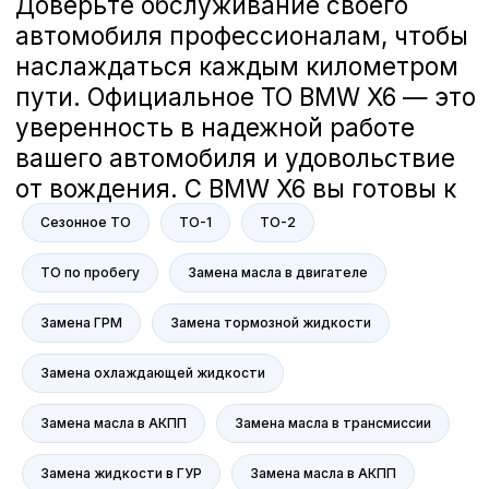
Загорский Дмитрий
Руководитель отдела сервиса компании
А-Драйв
В компании А-Драйв мы заботимся
о вашем комфорте и безопасности
Сезонное ТО
ТО-1
ТО-2
на дороге. Наша команда делает
всё возможное, чтобы ваш
ТО по пробегу
Замена масла в двигателе
автомобиль всегда был в отличном
состоянии. Мне действительно не
Замена ГРМ
Замена тормозной жидкости
всё равно, и я гарантирую, что мы
решим все ваши вопросы с
Замена охлаждающей жидкости
вниманием к каждой детали.
Если у вас есть вопросы или
предложения, мы всегда готовы
Замена масла в АКПП
Замена масла в трансмиссии
помочь. Ваше доверие — наша
главная ценность.
Замена жидкости в ГУР
Замена масла в АКПП