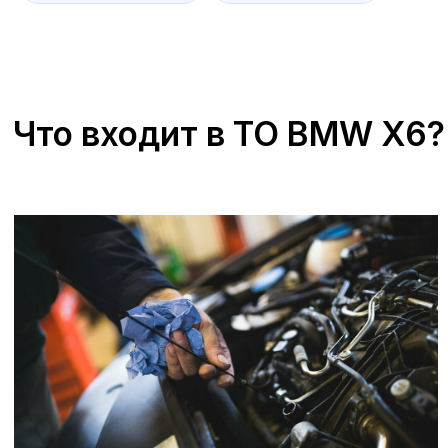
+7 (473) 263-85-40, доб. 163
Zagorskijd@avroraavto.ru
«А-ДРАЙВ» ОФИЦИАЛЬНЫЙ ДИЛЕР
Mercedes-Benz
BMW
Porsche
Volkswagen
NORDCROSS (Lynk&Co)
Voyah
M-Hero
AITO SERES