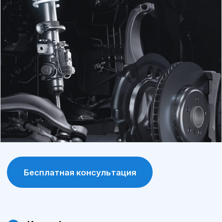
продлевает срок службы автомобиля.
Программа лояльности
постоянные клиенты получают
специальные условия и скидки на
обслуживание и запчасти.
Современное оборудование
сервис А-Драйв оснащен современными
диагностическими и ремонтными
инструментами, что позволяет выявлять и
устранять проблемы максимально точно.
Сохранение гарантии
обслуживание у официального дилера
позволяет сохранить заводскую гарантию
на автомобиль.