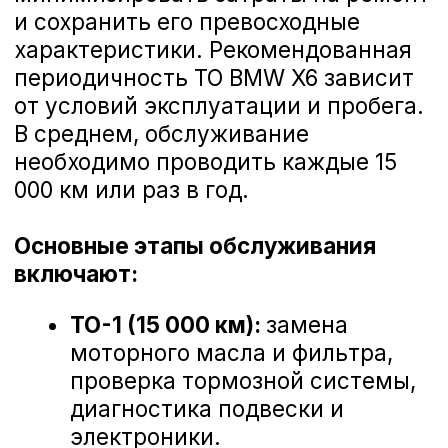
дороге.
Замена стоек стабилизатора BMW X6
Запишитесь на ТО BMW X6 в Курске
Доверьте обслуживание своего
автомобиля профессионалам, чтобы
наслаждаться каждым километром
пути. Официальное ТО BMW X6 — это
Замена втулок стабилизатора BMW X6
уверенность в надежной работе
вашего автомобиля и удовольствие
от вождения. С BMW X6 вы готовы к
любым дорогам и открытиям!
Замена амортизатора подвески BMW X6
Замена рулевой рейки BMW X6
Замена жидкости ГУР BMW X6