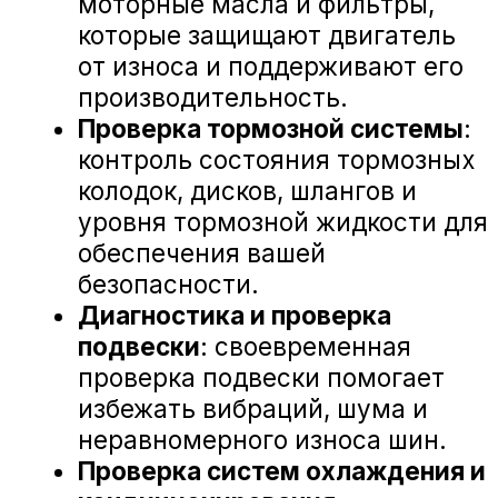
© Группа компаний «А-Драйв» 2003 - 2026
Представленные на сайте материалы и
условия носят исключительно
информационный характер и не являются
публичной офертой, определяемой
положениями ст. 437 Гражданского кодекса
РФ. Для получения подробной информации о
продуктах, услугах и их стоимости
обращайтесь к нашим специалистам.
Политика обработки персональных данных
Политика использования файлов cookie
Трафик, лиды и продажи