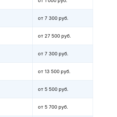
от 1 000 руб.
от 7 300 руб.
от 27 500 руб.
от 7 300 руб.
от 13 500 руб.
айв приглашает владельцев
от 5 500 руб.
мобилей
Haval F7
на
твенное и комплексное
ческое обслуживание,
от 5 700 руб.
лняемое опытными