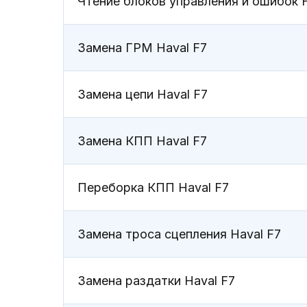
Чтение блоков управления и ошибок H
Замена ГРМ Haval F7
Замена цепи Haval F7
Замена КПП Haval F7
ТО Haval F7 в Ворон
Переборка КПП Haval F7
Замена троса сцепления Haval F7
Замена раздатки Haval F7