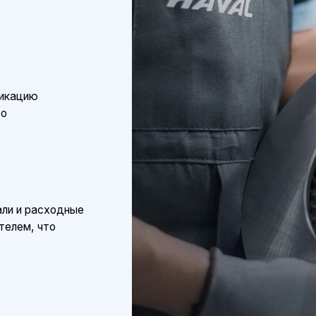
асходные
что
, что
имально