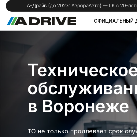
А-Драйв (до 2023г АврораАвто) — ГК с 20-летним оп
ОФИЦИАЛЬНЫЙ ДИЛЕР
Техническое
обслуживание 
в Воронеже
ТО не только продлевает срок службы
автомобиля
Haval F7
, но и повышает
безопасность на дороге, устраняя