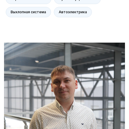
Сервис Voyah
Сервис AITO SERES
Выхлопная система
Автоэлектрика
Сервис Volkswagen
Контакты
Статьи
© Группа компаний «А-Драйв» 2003 - 2026
Представленные на сайте материалы и
условия носят исключительно
информационный характер и не являются
публичной офертой, определяемой
положениями ст. 437 Гражданского кодекса
РФ. Для получения подробной информации о
продуктах, услугах и их стоимости
обращайтесь к нашим специалистам.
Политика обработки персональных данных