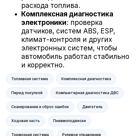
Mercedes-Benz
BMW
Porsche
Volkswagen
NORDCROSS (Lynk&Co)
Voyah
M-Hero
AITO SERES
Nissan
Haval
Топливная система
Комплексная диагностика
Evolute
Перед покупкой
Компьютерная диагностика ДВС
Сервис
Сервис Nissan
Сканирование и сброс ошибок
Двигатель
Сервис Mercedes-Benz
Сервис BMW
Ходовая часть
Пневмоподвески
Сервис Porsche
Тормозная система
Рулевое управление