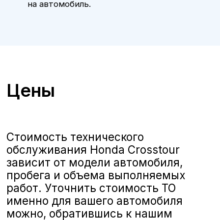
ТО Honda Crosstour в
Воронеже у официального
дилера
Официальный сервис
А-Драйв
приглашает владельцев
автомобилей
Honda Crosstour
на
качественное и комплексное
техническое обслуживание,
выполняемое опытными
сертифицированными
специалистами. Мы предлагаем
полную линейку услуг по ТО,
соответствующих стандартам Kia,
чтобы ваш автомобиль всегда
оставался в отличном состоянии и
обеспечивал безопасность и
комфорт на дороге.