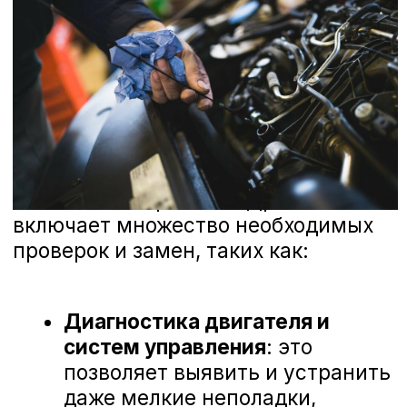
только положительные впечатления.
Наши специалисты проходят регулярное
обучение и используют последние
технологии для диагностики и ремонта
вашего автомобиля. Мы ценим каждое
ваше мнение и готовы рассмотреть
любые предложения, чтобы сделать наш
сервис еще лучше. Ниже вы можете
ознакомиться с отзывами наших
клиентов, которые уже оценили высокий
уровень профессионализма наших
мастеров и качество обслуживания в А-
Драйв Honda.