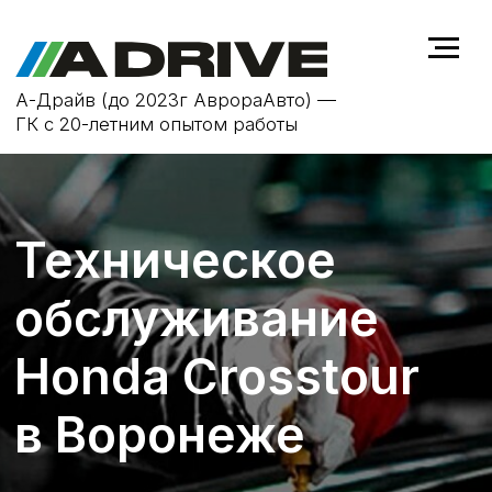
А-Драйв (до 2023г АврораАвто) —
ГК с 20-летним опытом работы
Техническое
обслуживание
Honda Crosstour
в Воронеже
ТО не только продлевает срок
службы автомобиля Honda
Crosstour, но и повышает
безопасность на дороге, устраняя
возможные неисправности на
ранней стадии.