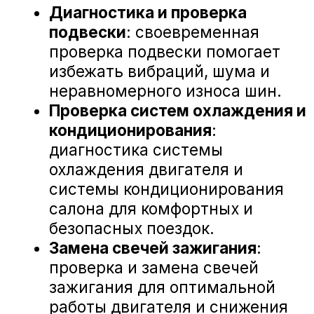
А-Драйв Volkswagen на карте Воронежа — Яндекс Карты
«А-ДРАЙВ» ОФИЦИАЛЬНЫЙ ДИЛЕР