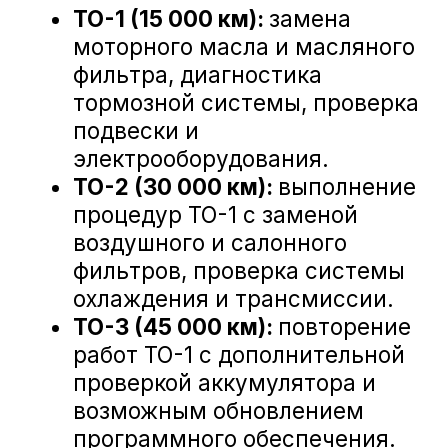
Замена жидкости ГУР Honda Crosstour
Замена рулевой тяги Honda Crosstour
Что входит в ТО Honda
Crosstour?
Замена рулевых наконечников Honda Crosstou
Диагностика ходовой части Honda Crosstour
Техническое обслуживание Honda
Замена амортизатора подвески Honda Crosst
Crosstour в сервисе А-Драйв
включает множество необходимых