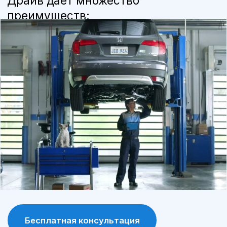
мы используем только оригинальные
детали и расходные материалы,
рекомендованные производителем, что
продлевает срок службы автомобиля.
Программа лояльности
постоянные клиенты получают
специальные условия и скидки на
обслуживание и запчасти.
Современное оборудование
сервис А-Драйв оснащен современными
диагностическими и ремонтными
инструментами, что позволяет выявлять и
устранять проблемы максимально точно.
Сохранение гарантии
обслуживание у официального дилера
позволяет сохранить заводскую гарантию