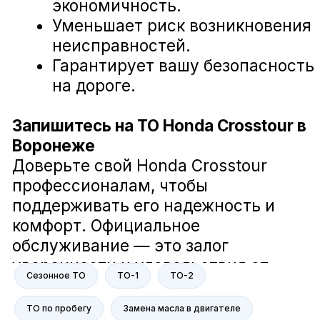
Загорский Дмитрий
Руководитель отдела сервиса компании
А-Драйв
В компании А-Драйв мы заботимся
о вашем комфорте и безопасности
на дороге. Наша команда делает
всё возможное, чтобы ваш
Сезонное ТО
ТО-1
ТО-2
автомобиль всегда был в отличном
состоянии. Мне действительно не
ТО по пробегу
Замена масла в двигателе
всё равно, и я гарантирую, что мы