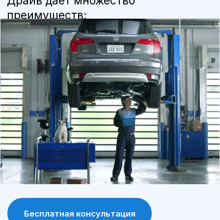
мы используем только оригинальные
детали и расходные материалы,
рекомендованные производителем, что
продлевает срок службы автомобиля.
Программа лояльности
постоянные клиенты получают
специальные условия и скидки на
обслуживание и запчасти.
Современное оборудование
сервис А-Драйв оснащен современными
диагностическими и ремонтными
инструментами, что позволяет выявлять и
устранять проблемы максимально точно.
Сохранение гарантии
обслуживание у официального дилера
позволяет сохранить заводскую гарантию