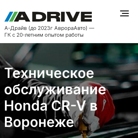
А-Драйв (до 2023г АврораАвто) —
ГК с 20-летним опытом работы
Техническое
обслуживание
Honda CR-V в
Воронеже
ТО не только продлевает срок
службы автомобиля Honda CR-V, но
и повышает безопасность на
дороге, устраняя возможные
неисправности на ранней стадии.