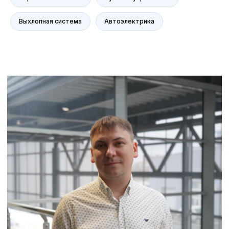
Сервис Voyah
Сервис AITO SERES
Выхлопная система
Автоэлектрика
Сервис Volkswagen
Контакты
Статьи
© Группа компаний «А-Драйв» 2003 - 2026
Представленные на сайте материалы и
условия носят исключительно
информационный характер и не являются
публичной офертой, определяемой
положениями ст. 437 Гражданского кодекса
РФ. Для получения подробной информации о
продуктах, услугах и их стоимости
обращайтесь к нашим специалистам.
Политика обработки персональных данных