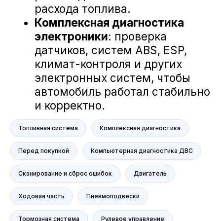
Mercedes-Benz
BMW
Porsche
Volkswagen
NORDCROSS (Lynk&Co)
Voyah
M-Hero
AITO SERES
Nissan
Haval
Топливная система
Комплексная диагностика
Evolute
Перед покупкой
Компьютерная диагностика ДВС
Сервис
Сервис Nissan
Сканирование и сброс ошибок
Двигатель
Сервис Mercedes-Benz
Сервис BMW
Ходовая часть
Пневмоподвески
Сервис Porsche
Тормозная система
Рулевое управление