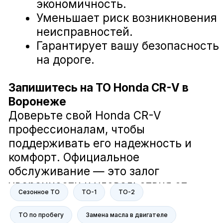
Загорский Дмитрий
Руководитель отдела сервиса компании
А-Драйв
В компании А-Драйв мы заботимся
о вашем комфорте и безопасности
на дороге. Наша команда делает
всё возможное, чтобы ваш
Сезонное ТО
ТО-1
ТО-2
автомобиль всегда был в отличном
состоянии. Мне действительно не
ТО по пробегу
Замена масла в двигателе
всё равно, и я гарантирую, что мы