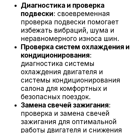
А-Драйв Volkswagen на карте Воронежа — Яндекс Карты
«А-ДРАЙВ» ОФИЦИАЛЬНЫЙ ДИЛЕР