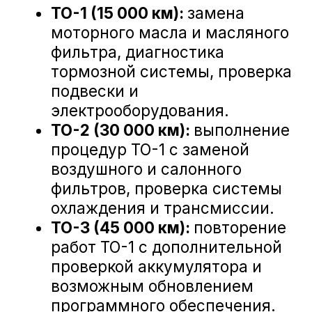
Замена жидкости ГУР Honda CR-V
Замена рулевой тяги Honda CR-V
Что входит в ТО Honda
CR-V?
Замена рулевых наконечников Honda CR-V
Диагностика ходовой части Honda CR-V
Техническое обслуживание Honda
Замена амортизатора подвески Honda CR-V
CR-V в сервисе А-Драйв включает
множество необходимых проверок и