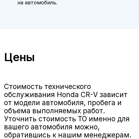
ТО Honda CR-V в Воронеже
А-Драйв приглашает владельцев
автомобилей
Honda CR-V
на
качественное и комплексное
техническое обслуживание,
выполняемое опытными
сертифицированными
специалистами. Мы предлагаем
полную линейку услуг по ТО,
соответствующих стандартам Kia,
чтобы ваш автомобиль всегда
оставался в отличном состоянии и
обеспечивал безопасность и
комфорт на дороге.