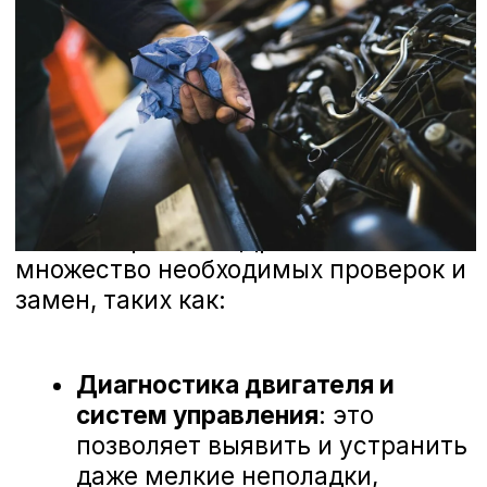
только положительные впечатления.
Наши специалисты проходят регулярное
обучение и используют последние
технологии для диагностики и ремонта
вашего автомобиля. Мы ценим каждое
ваше мнение и готовы рассмотреть
любые предложения, чтобы сделать наш
сервис еще лучше. Ниже вы можете
ознакомиться с отзывами наших
клиентов, которые уже оценили высокий
уровень профессионализма наших
мастеров и качество обслуживания в А-
Драйв Honda.