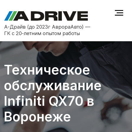
А-Драйв (до 2023г АврораАвто) —
ГК с 20-летним опытом работы
Техническое
обслуживание
Infiniti QX70 в
Воронеже
ТО не только продлевает срок
службы автомобиля
Infiniti QX70
, но
и повышает безопасность на
дороге, устраняя возможные
неисправности на ранней стадии.