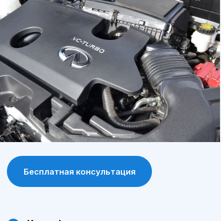
продлевает срок службы автомобиля.
Программа лояльности
постоянные клиенты получают
специальные условия и скидки на
обслуживание и запчасти.
Современное оборудование
сервис А-Драйв оснащен современными
диагностическими и ремонтными
инструментами, что позволяет выявлять и
устранять проблемы максимально точно.
Сохранение гарантии
обслуживание у официального дилера
позволяет сохранить заводскую гарантию
на автомобиль.