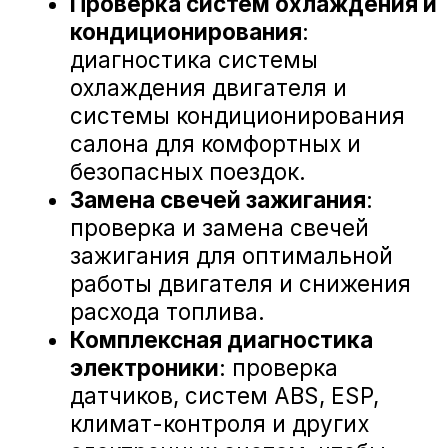
А-Драйв Volkswagen на карте Воронежа — Яндекс Карты
«А-ДРАЙВ» ОФИЦИАЛЬНЫЙ ДИЛЕР
Mercedes-Benz
BMW
Porsche
Volkswagen