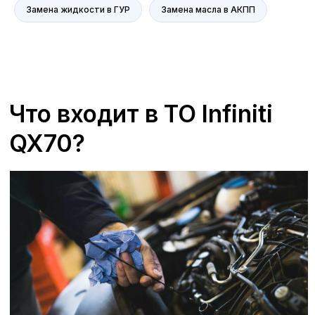
Замена жидкости в ГУР
Замена масла в АКПП
+7 (473) 263-85-40, доб. 163
Zagorskijd@avroraavto.ru
Отзывы
В сервисных центрах А-Драйв Infiniti мы
всегда ставим на первое место
удовлетворенность наших клиентов. Мы
гордимся качеством предоставляемых
услуг и стремимся к тому, чтобы каждый
визит в наш сервисный центр оставлял
только положительные впечатления.
Наши специалисты проходят регулярное
обучение и используют последние
технологии для диагностики и ремонта
вашего автомобиля. Мы ценим каждое