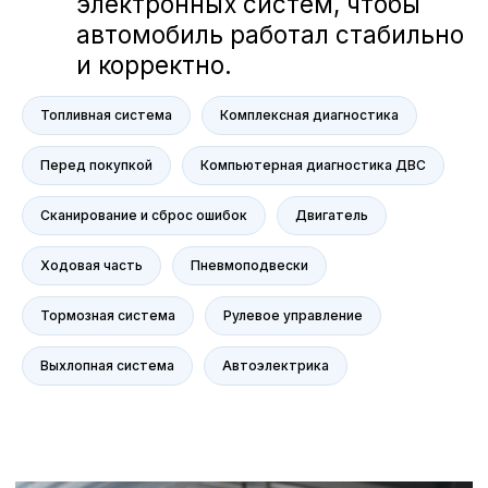
NORDCROSS (Lynk&Co)
Voyah
M-Hero
AITO SERES
Топливная система
Комплексная диагностика
Nissan
Haval
Перед покупкой
Компьютерная диагностика ДВС
Evolute
Сканирование и сброс ошибок
Двигатель
Сервис
Сервис Nissan
Ходовая часть
Пневмоподвески
Сервис Mercedes-Benz
Сервис BMW
Тормозная система
Рулевое управление
Сервис Porsche
Выхлопная система
Автоэлектрика
Сервис Voyah
Сервис AITO SERES
Сервис Volkswagen
Контакты