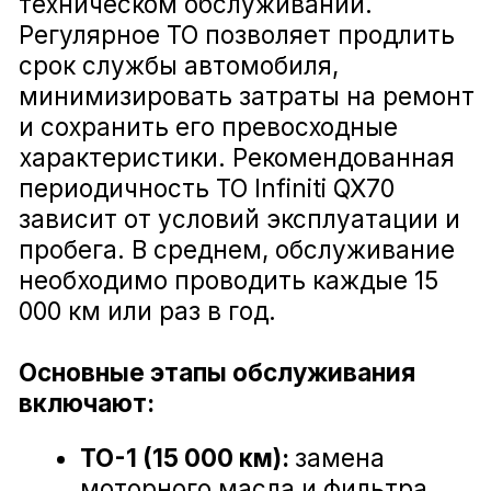
топлива.
Снижает риск появления
Замена стоек стабилизатора Infiniti QX70
неисправностей.
Гарантирует безопасность на
дороге.
Запишитесь на ТО Infiniti QX70 в
Замена втулок стабилизатора Infiniti QX70
Воронеже
Доверьте обслуживание своего
автомобиля профессионалам, чтобы
наслаждаться каждым километром
Замена амортизатора подвески Infiniti QX70
пути. Официальное ТО Infiniti QX70 —
это уверенность в надежной работе
вашего автомобиля и удовольствие
от вождения. С Infiniti QX70 вы готовы
к любым дорогам и открытиям!
Замена рулевой рейки Infiniti QX70
Замена жидкости ГУР Infiniti QX70