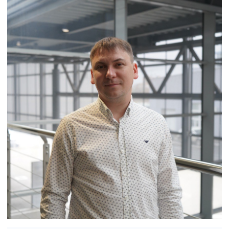
Статьи
© Группа компаний «А-Драйв» 2003 - 2026
Представленные на сайте материалы и
условия носят исключительно
информационный характер и не являются
публичной офертой, определяемой
положениями ст. 437 Гражданского кодекса
РФ. Для получения подробной информации о
продуктах, услугах и их стоимости
обращайтесь к нашим специалистам.
Политика обработки персональных данных
Политика использования файлов cookie