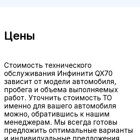
ТО Infiniti QX70 в Воронеже
А-Драйв приглашает владельцев
автомобилей
Infiniti QX70
на
качественное и комплексное
техническое обслуживание,
выполняемое опытными
сертифицированными
специалистами. Мы предлагаем
полную линейку услуг по ТО,
соответствующих стандартам Infiniti,
чтобы ваш автомобиль всегда
оставался в отличном состоянии и
обеспечивал безопасность и
комфорт на дороге.