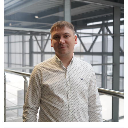
Статьи
© Группа компаний «А-Драйв» 2003 - 2026
Представленные на сайте материалы и
условия носят исключительно
информационный характер и не являются
публичной офертой, определяемой
положениями ст. 437 Гражданского кодекса
РФ. Для получения подробной информации о
продуктах, услугах и их стоимости
обращайтесь к нашим специалистам.
Политика обработки персональных данных
Политика использования файлов cookie