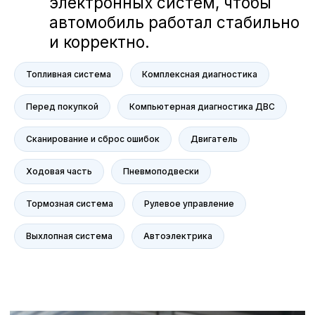
NORDCROSS (Lynk&Co)
Voyah
M-Hero
AITO SERES
Топливная система
Комплексная диагностика
Nissan
Haval
Перед покупкой
Компьютерная диагностика ДВС
Evolute
Сканирование и сброс ошибок
Двигатель
Сервис
Сервис Nissan
Ходовая часть
Пневмоподвески
Сервис Mercedes-Benz
Сервис BMW
Тормозная система
Рулевое управление
Сервис Porsche
Выхлопная система
Автоэлектрика
Сервис Voyah
Сервис AITO SERES
Сервис Volkswagen
Контакты