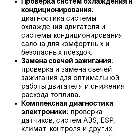
А-Драйв Volkswagen на карте Воронежа — Яндекс Карты
«А-ДРАЙВ» ОФИЦИАЛЬНЫЙ ДИЛЕР
Mercedes-Benz
BMW
Porsche
Volkswagen