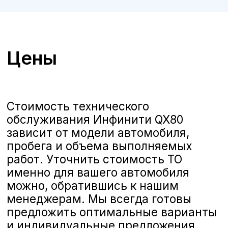
ТО Infiniti QX80 в Воронеже
А-Драйв приглашает владельцев
автомобилей
Infiniti QX80
на
качественное и комплексное
техническое обслуживание,
выполняемое опытными
сертифицированными
специалистами. Мы предлагаем
полную линейку услуг по ТО,
соответствующих стандартам Infiniti,
чтобы ваш автомобиль всегда
оставался в отличном состоянии и
обеспечивал безопасность и
комфорт на дороге.