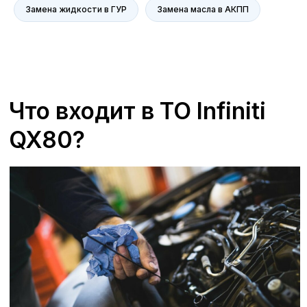
Замена жидкости в ГУР
Замена масла в АКПП
+7 (473) 263-85-40, доб. 163
Zagorskijd@avroraavto.ru
Отзывы
В сервисных центрах А-Драйв Infiniti мы
всегда ставим на первое место
удовлетворенность наших клиентов. Мы
гордимся качеством предоставляемых
услуг и стремимся к тому, чтобы каждый
визит в наш сервисный центр оставлял
только положительные впечатления.
Наши специалисты проходят регулярное
обучение и используют последние
технологии для диагностики и ремонта
вашего автомобиля. Мы ценим каждое