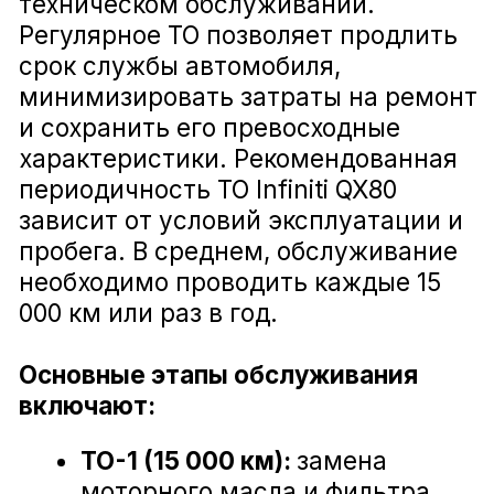
топлива.
Снижает риск появления
Замена стоек стабилизатора Infiniti QX80
неисправностей.
Гарантирует безопасность на
дороге.
Запишитесь на ТО Infiniti QX80 в
Замена втулок стабилизатора Infiniti QX80
Воронеже
Доверьте обслуживание своего
автомобиля профессионалам, чтобы
наслаждаться каждым километром
Замена амортизатора подвески Infiniti QX80
пути. Официальное ТО Infiniti QX80 —
это уверенность в надежной работе
вашего автомобиля и удовольствие
от вождения. С Infiniti QX80 вы готовы
к любым дорогам и открытиям!
Замена рулевой рейки Infiniti QX80
Замена жидкости ГУР Infiniti QX80