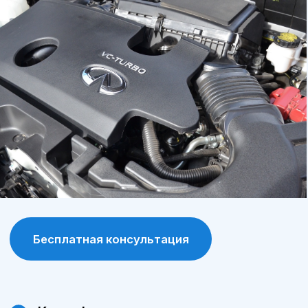
продлевает срок службы автомобиля.
Программа лояльности
постоянные клиенты получают
специальные условия и скидки на
обслуживание и запчасти.
Современное оборудование
сервис А-Драйв оснащен современными
диагностическими и ремонтными
инструментами, что позволяет выявлять и
устранять проблемы максимально точно.
Сохранение гарантии
обслуживание у официального дилера
позволяет сохранить заводскую гарантию
на автомобиль.