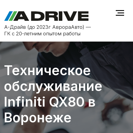
А-Драйв (до 2023г АврораАвто) —
ГК с 20-летним опытом работы
Техническое
обслуживание
Infiniti QX80 в
Воронеже
ТО не только продлевает срок
службы автомобиля
Infiniti QX80
, но
и повышает безопасность на
дороге, устраняя возможные
неисправности на ранней стадии.