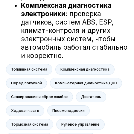
BMW
Porsche
Volkswagen
NORDCROSS (Lynk&Co)
Voyah
M-Hero
AITO SERES
Nissan
Haval
Топливная система
Комплексная диагностика
Evolute
Перед покупкой
Компьютерная диагностика ДВС
Сервис
Сервис Nissan
Сканирование и сброс ошибок
Двигатель
Сервис Mercedes-Benz
Ходовая часть
Пневмоподвески
Сервис BMW
Сервис Porsche
Тормозная система
Рулевое управление
Сервис Voyah