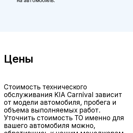
ТО KIA Carnival в Воронеже
А-Драйв приглашает владельцев
автомобилей
KIA Carnival
на
качественное и комплексное
техническое обслуживание,
выполняемое опытными
сертифицированными
специалистами. Мы предлагаем
полную линейку услуг по ТО,
соответствующих стандартам Kia,
чтобы ваш автомобиль всегда
оставался в отличном состоянии и
обеспечивал безопасность и
комфорт на дороге.