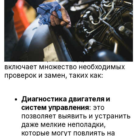
только положительные впечатления.
Наши специалисты проходят регулярное
обучение и используют последние
технологии для диагностики и ремонта
вашего автомобиля. Мы ценим каждое
ваше мнение и готовы рассмотреть
любые предложения, чтобы сделать наш
сервис еще лучше. Ниже вы можете
ознакомиться с отзывами наших
клиентов, которые уже оценили высокий
уровень профессионализма наших
мастеров и качество обслуживания в А-
Драйв KIA.