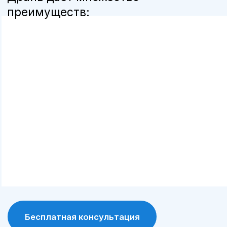
мы используем только оригинальные
детали и расходные материалы,
рекомендованные производителем, что
продлевает срок службы автомобиля.
Программа лояльности
постоянные клиенты получают
специальные условия и скидки на
обслуживание и запчасти.
Современное оборудование
сервис А-Драйв оснащен современными
диагностическими и ремонтными
инструментами, что позволяет выявлять и
устранять проблемы максимально точно.
Сохранение гарантии
обслуживание у официального дилера
позволяет сохранить заводскую гарантию