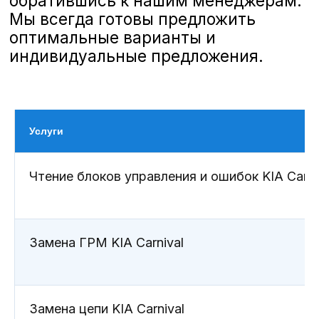
Услуги
Особенности ТО KIA Carnival
KIA Carnival — это компактный,
Чтение блоков управления и ошибок KIA Carni
стильный и экономичный
автомобиль, который требует
профессионального подхода при
техническом обслуживании.
Замена ГРМ KIA Carnival
Регулярное ТО помогает продлить
срок службы автомобиля,
предотвратить поломки и сохранить
его идеальное состояние.
Рекомендуемая периодичность ТО
Замена цепи KIA Carnival
KIA Carnival зависит от условий