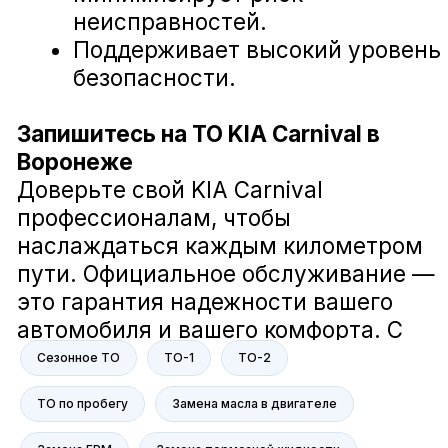
Загорский Дмитрий
Руководитель отдела сервиса компании
А-Драйв
В компании А-Драйв мы заботимся
о вашем комфорте и безопасности
на дороге. Наша команда делает
всё возможное, чтобы ваш
Сезонное ТО
ТО-1
ТО-2
автомобиль всегда был в отличном
состоянии. Мне действительно не
ТО по пробегу
Замена масла в двигателе
всё равно, и я гарантирую, что мы
решим все ваши вопросы с