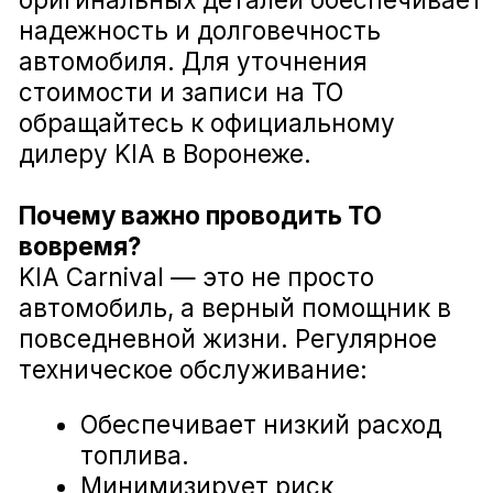
и корректно.
Замена свечей зажигания KIA Carnival
Диагностика ходовой части KIA Carnival