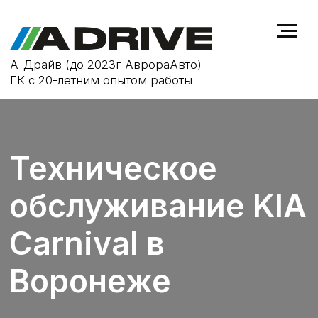
А-Драйв (до 2023г АврораАвто) —
ГК с 20-летним опытом работы
Техническое
обслуживание KIA
Carnival в
Воронеже
ТО не только продлевает срок
службы автомобиля KIA Carnival, но
и повышает безопасность на
дороге, устраняя возможные
неисправности на ранней стадии.