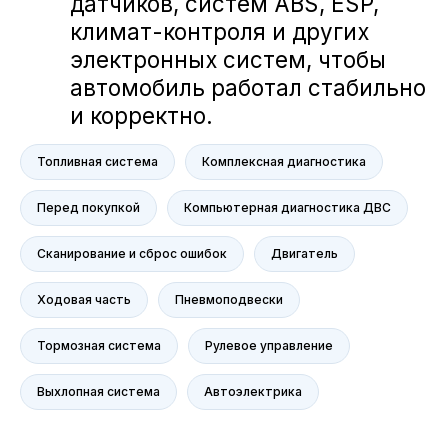
Volkswagen
NORDCROSS (Lynk&Co)
Voyah
M-Hero
AITO SERES
Nissan
Топливная система
Комплексная диагностика
Haval
Evolute
Перед покупкой
Компьютерная диагностика ДВС
Сервис
Сканирование и сброс ошибок
Двигатель
Сервис Nissan
Сервис Mercedes-Benz
Ходовая часть
Пневмоподвески
Сервис BMW
Тормозная система
Рулевое управление
Сервис Porsche
Сервис Voyah
Выхлопная система
Автоэлектрика
Сервис AITO SERES
Сервис Volkswagen