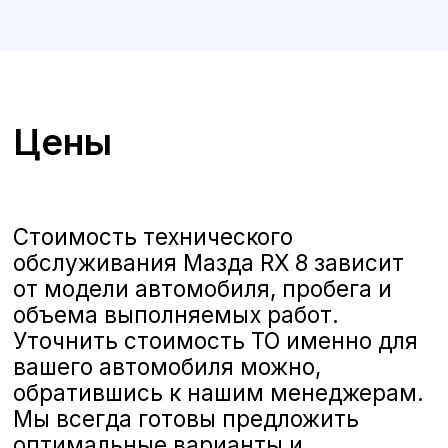
ТО Mazda RX 8 в Воронеже
А-Драйв приглашает владельцев
автомобилей
Mazda RX 8
на
качественное и комплексное
техническое обслуживание,
выполняемое опытными
сертифицированными
специалистами. Мы предлагаем
полную линейку услуг по ТО,
соответствующих стандартам
Mazda, чтобы ваш автомобиль всегда
оставался в отличном состоянии и
обеспечивал безопасность и
комфорт на дороге.