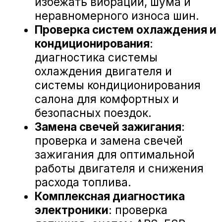
А-Драйв Volkswagen на карте Воронежа — Яндекс Карты
«А-ДРАЙВ» ОФИЦИАЛЬНЫЙ ДИЛЕР
Mercedes-Benz
BMW
Porsche