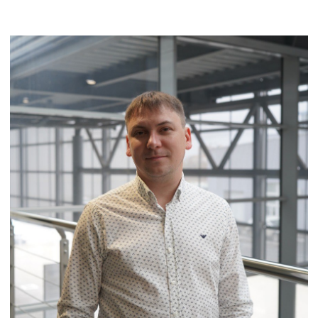
Контакты
Статьи
© Группа компаний «А-Драйв» 2003 - 2026
Представленные на сайте материалы и
условия носят исключительно
информационный характер и не являются
публичной офертой, определяемой
положениями ст. 437 Гражданского кодекса
РФ. Для получения подробной информации о
продуктах, услугах и их стоимости
обращайтесь к нашим специалистам.
Политика обработки персональных данных
Политика использования файлов cookie