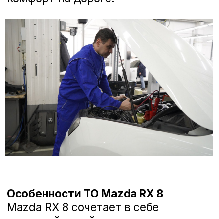
гарантии.
Индивидуальный подход с
учетом особенностей модели и
Регулировка развал-схождения Mazda RX 8
вашего стиля вождения.
Стоимость ТО Mazda RX 8
Цена технического обслуживания
зависит от перечня работ и
Замена шаровой опоры Mazda RX 8
расходных материалов. Применение
оригинальных деталей помогает
сохранить надежность и
динамические характеристики
Замена подшипника ступицы Mazda RX 8
автомобиля. Узнать стоимость и
записаться на ТО вы можете у
официального дилера Mazda в
Воронеже.
Замена тяги рулевой Mazda RX 8
Почему важно проводить ТО
вовремя?
Mazda RX 8 — это не просто
автомобиль, а воплощение вашего
стиля и комфорта. Регулярное
Замена рулевого наконечника Mazda RX 8
техническое обслуживание: