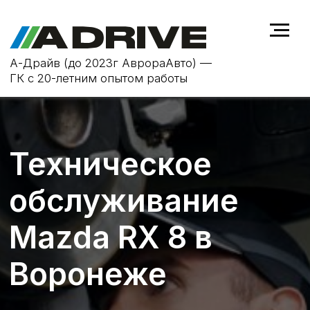
А-Драйв (до 2023г АврораАвто) —
ГК с 20-летним опытом работы
Техническое
обслуживание
Mazda RX 8 в
Воронеже
ТО не только продлевает срок
службы автомобиля
Mazda
RX 8, но
и повышает безопасность на
дороге, устраняя возможные
неисправности на ранней стадии.