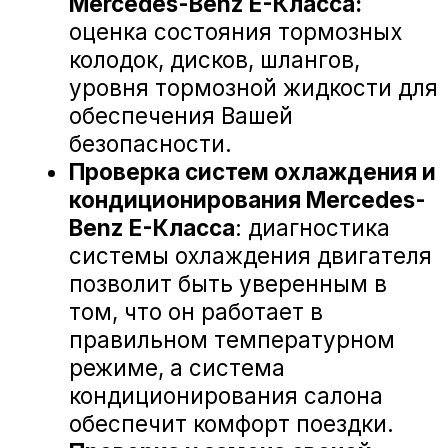
АврораАвто на карте Белгорода — Яндекс Карты
«А-ДРАЙВ» ОФИЦИАЛЬНЫЙ ДИЛЕР
Mercedes-Benz
BMW
Porsche
Volkswagen