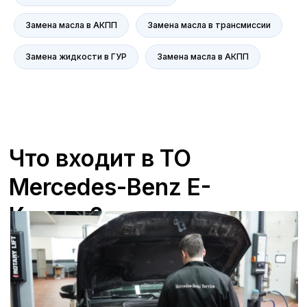
главная ценность.
Замена масла в АКПП
Замена масла в трансмиссии
+7 (473) 263-85-40, доб. 163
Zagorskijd@avroraavto.ru
Замена жидкости в ГУР
Замена масла в АКПП
Отзывы
В Белгороде в сервисах
ГК «А-Драйв»,
являющейся официальным дилером
Mercedes-Benz
,
мы всегда ставим на
первое место удовлетворенность
клиентов. Мы гордимся качеством
предоставляемых услуг и стремимся к
тому, чтобы каждый визит в наш
сервисный центр оставлял только
положительные впечатления. Наши
специалисты проходят регулярное