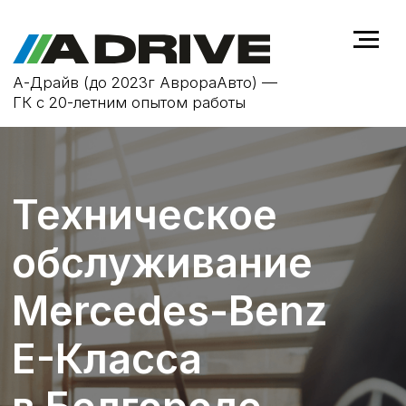
А-Драйв (до 2023г АврораАвто) —
ГК с 20-летним опытом работы
Техническое
обслуживание
Mercedes-Benz
E-Класса
в Белгороде
ТО не только продлевает срок
службы автомобиля
Mercedes-Benz
E-Класса
, но и повышает
безопасность на дороге, устраняя
возможные неисправности на
ранней стадии.