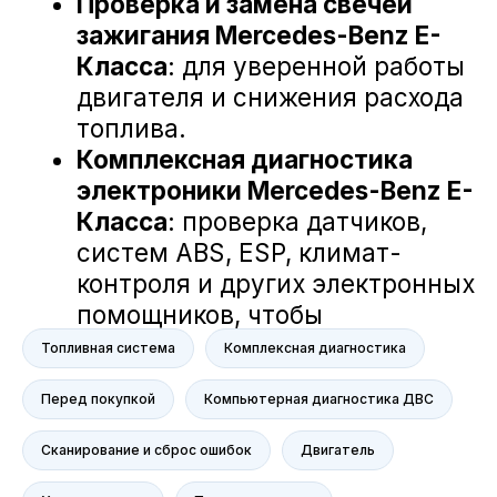
NORDCROSS (Lynk&Co)
Voyah
M-Hero
AITO SERES
Nissan
Haval
Evolute
Сервис
Сервис Nissan
Сервис Mercedes-Benz
Сервис BMW
Топливная система
Комплексная диагностика
Сервис Porsche
Перед покупкой
Компьютерная диагностика ДВС
Сервис Voyah
Сервис AITO SERES
Сканирование и сброс ошибок
Двигатель
Сервис Volkswagen