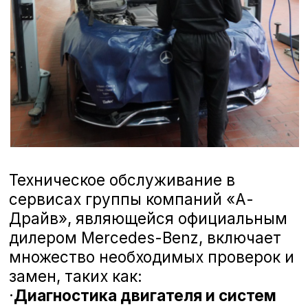
обучение и используют последние
технологии для диагностики и ремонта
Вашего автомобиля. Мы ценим Ваше
мнение и готовы рассмотреть любые
предложения, чтобы сделать наш сервис
еще лучше. Ниже вы можете
ознакомиться с отзывами наших
клиентов, которые уже оценили высокий
уровень профессионализма наших
мастеров и качество обслуживания в
сервисах ГК «А-Драйв».