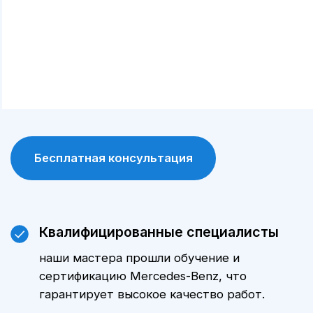
диагностическими и ремонтными
инструментами, что позволяет выявлять и
устранять проблемы максимально точно.
Сохранение гарантии
обслуживание у официального дилера
позволяет сохранить заводскую гарантию
на автомобиль.
Цены
Стоимость технического
обслуживания Мерседес-Бенц E-
Класса серии зависит от модели
автомобиля, пробега и объема
выполняемых работ. Уточнить