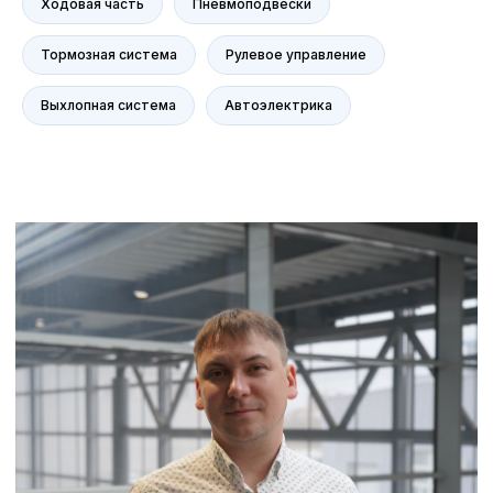
Ходовая часть
Пневмоподвески
Контакты
Статьи
Тормозная система
Рулевое управление
Выхлопная система
Автоэлектрика
© Группа компаний «А-Драйв» 2003 - 2026
Представленные на сайте материалы и
условия носят исключительно
информационный характер и не являются
публичной офертой, определяемой
положениями ст. 437 Гражданского кодекса
РФ. Для получения подробной информации о
продуктах, услугах и их стоимости
обращайтесь к нашим специалистам.
Политика обработки персональных данных
Политика использования файлов cookie