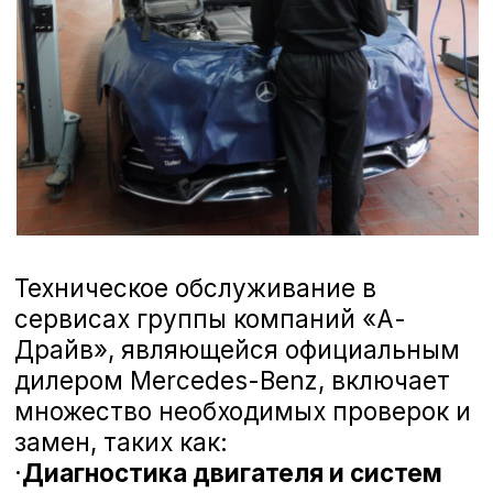
обучение и используют последние
технологии для диагностики и ремонта
Вашего автомобиля. Мы ценим Ваше
мнение и готовы рассмотреть любые
предложения, чтобы сделать наш сервис
еще лучше. Ниже вы можете
ознакомиться с отзывами наших
клиентов, которые уже оценили высокий
уровень профессионализма наших
мастеров и качество обслуживания в
сервисах ГК «А-Драйв».