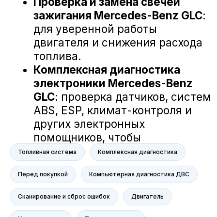
NORDCROSS (Lynk&Co)
Voyah
M-Hero
AITO SERES
Nissan
Haval
Evolute
Сервис
Сервис Nissan
Сервис Mercedes-Benz
Сервис BMW
Топливная система
Комплексная диагностика
Сервис Porsche
Перед покупкой
Компьютерная диагностика ДВС
Сервис Voyah
Сервис AITO SERES
Сканирование и сброс ошибок
Двигатель
Сервис Volkswagen