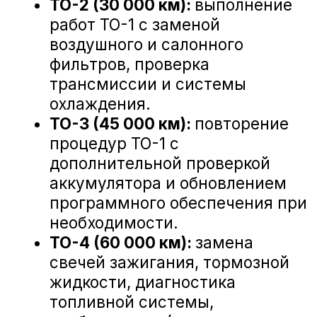
Mercedes-Benz GLC?
Замена рулевых наконечников Mercedes-Benz
Диагностика ходовой части Mercedes-Benz G
Замена амортизатора подвески Mercedes-Be
Замена пружины/рессоры Mercedes-Benz GL
Техническое обслуживание в
сервисах группы компаний «А-
Драйв», являющейся официальным
дилером Mercedes-Benz, включает
Замена пыльника/отбойника Mercedes-Benz 
множество необходимых проверок и
замен, таких как:
·
Диагностика двигателя и систем