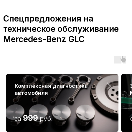
Преимущества
обслуживания
Mercedes-Benz GLC в А-
Драйв
Комплексная диагностика
Обслуживание автомобиля
автомобиля
Мерседес-Бенц в
сертифицированном сервисе А-
Драйв дает множество
999
за
руб.
преимуществ: