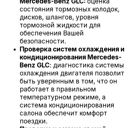
АврораАвто на карте Белгорода — Яндекс Карты
«А-ДРАЙВ» ОФИЦИАЛЬНЫЙ ДИЛЕР
Mercedes-Benz
BMW
Porsche
Volkswagen