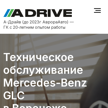
А-Драйв (до 2023г АврораАвто) —
ГК с 20-летним опытом работы
Техническое
обслуживание
Mercedes-Benz
GLC
в Воронеже
ТО не только продлевает срок
службы автомобиля
Mercedes-Benz
GLC
, но и повышает безопасность
на дороге, устраняя возможные
неисправности на ранней стадии.