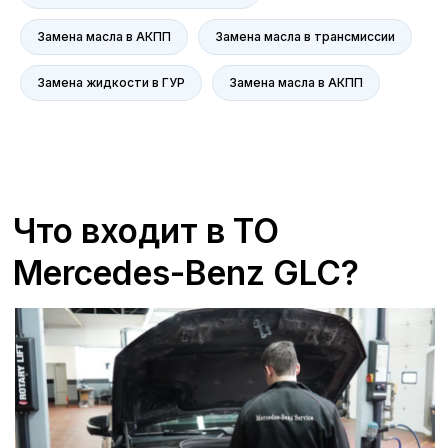
главная ценность.
Замена масла в АКПП
Замена масла в трансмиссии
+7 (473) 263-85-40, доб. 163
Zagorskijd@avroraavto.ru
Замена жидкости в ГУР
Замена масла в АКПП
Отзывы
В Воронеже в сервисах
ГК «А-Драйв»,
являющейся официальным дилером
Mercedes-Benz
,
мы всегда ставим на
первое место удовлетворенность
клиентов. Мы гордимся качеством
предоставляемых услуг и стремимся к
тому, чтобы каждый визит в наш
сервисный центр оставлял только
положительные впечатления. Наши
специалисты проходят регулярное