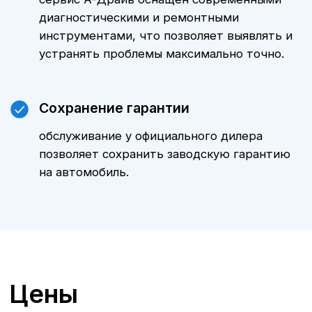
ТО
Mercedes-Benz GLC
у официального
дилера в Воронеже
А-Драйв приглашает владельцев
автомобилей
Mercedes-Benz GLC
на
качественное и комплексное
техническое обслуживание,
выполняемое опытными
сертифицированными
специалистами. Мы предлагаем