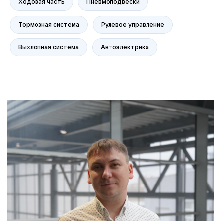
Ходовая часть
Пневмоподвески
Контакты
Статьи
Тормозная система
Рулевое управление
Выхлопная система
Автоэлектрика
© Группа компаний «А-Драйв» 2003 - 2026
Представленные на сайте материалы и
условия носят исключительно
информационный характер и не являются
публичной офертой, определяемой
положениями ст. 437 Гражданского кодекса
РФ. Для получения подробной информации о
продуктах, услугах и их стоимости
обращайтесь к нашим специалистам.
Политика обработки персональных данных
Политика использования файлов cookie