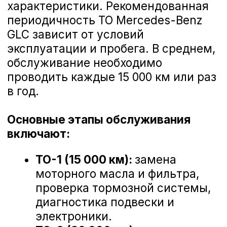
Доверьте обслуживание своего
автомобиля профессионалам, чтобы
наслаждаться каждым километром
пути. Официальное ТО Mercedes-
Замена амортизатора подвески Mercedes-Be
Benz GLC — это уверенность в
надежной работе вашего автомобиля
и удовольствие от вождения. С
Mercedes-Benz GLC вы готовы к
любым дорогам и открытиям!
Замена рулевой рейки Mercedes-Benz GLC
Замена жидкости ГУР Mercedes-Benz GLC
Замена рулевой тяги Mercedes-Benz GLC
Что входит в ТО