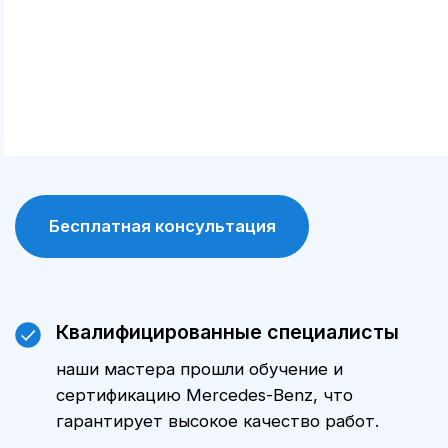
диагностическими и ремонтными
инструментами, что позволяет выявлять и
устранять проблемы максимально точно.
Сохранение гарантии
обслуживание у официального дилера
позволяет сохранить заводскую гарантию
на автомобиль.
Цены
Стоимость технического
обслуживания Мерседес-Бенц GLC
серии зависит от модели
автомобиля, пробега и объема
выполняемых работ. Уточнить