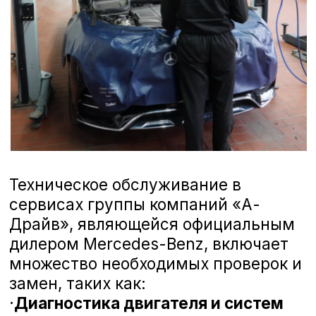
обучение и используют последние
технологии для диагностики и ремонта
Вашего автомобиля. Мы ценим Ваше
мнение и готовы рассмотреть любые
предложения, чтобы сделать наш сервис
еще лучше. Ниже вы можете
ознакомиться с отзывами наших
клиентов, которые уже оценили высокий
уровень профессионализма наших
мастеров и качество обслуживания в
сервисах ГК «А-Драйв».