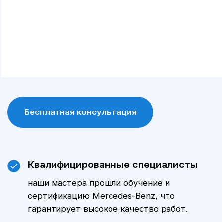
диагностическими и ремонтными
инструментами, что позволяет выявлять и
устранять проблемы максимально точно.
Сохранение гарантии
обслуживание у официального дилера
позволяет сохранить заводскую гарантию
на автомобиль.
Цены
Стоимость технического
обслуживания Мерседес-Бенц С-
Класса серии зависит от модели
автомобиля, пробега и объема
выполняемых работ. Уточнить