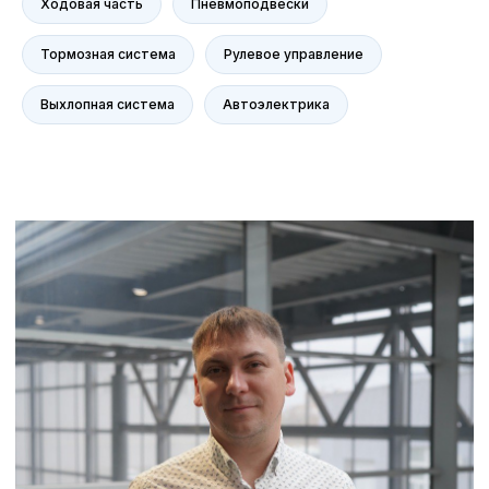
Ходовая часть
Пневмоподвески
Контакты
Статьи
Тормозная система
Рулевое управление
Выхлопная система
Автоэлектрика
© Группа компаний «А-Драйв» 2003 - 2026
Представленные на сайте материалы и
условия носят исключительно
информационный характер и не являются
публичной офертой, определяемой
положениями ст. 437 Гражданского кодекса
РФ. Для получения подробной информации о
продуктах, услугах и их стоимости
обращайтесь к нашим специалистам.
Политика обработки персональных данных
Политика использования файлов cookie