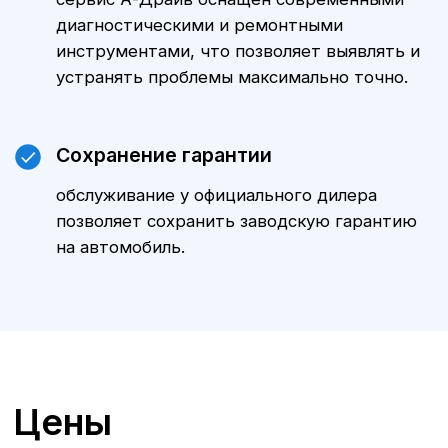
ТО
Mercedes-Benz S-
Класса
у
официального дилера
в Воронеже
А-Драйв приглашает владельцев
автомобилей
Mercedes-Benz S-
Класса
на качественное и
комплексное техническое
обслуживание, выполняемое
опытными сертифицированными
специалистами. Мы предлагаем