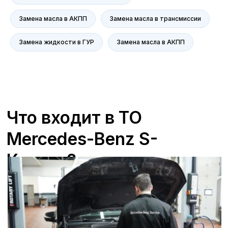
главная ценность.
Замена масла в АКПП
Замена масла в трансмиссии
+7 (473) 263-85-40, доб. 163
Zagorskijd@avroraavto.ru
Замена жидкости в ГУР
Замена масла в АКПП
Отзывы
В Воронеже в сервисах
ГК «А-Драйв»,
являющейся официальным дилером
Mercedes-Benz
,
мы всегда ставим на
первое место удовлетворенность
клиентов. Мы гордимся качеством
предоставляемых услуг и стремимся к
тому, чтобы каждый визит в наш
сервисный центр оставлял только
положительные впечатления. Наши
специалисты проходят регулярное