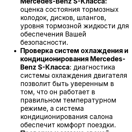
АврораАвто на карте Белгорода — Яндекс Карты
«А-ДРАЙВ» ОФИЦИАЛЬНЫЙ ДИЛЕР
Mercedes-Benz
BMW
Porsche
Volkswagen