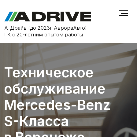
А-Драйв (до 2023г АврораАвто) —
ГК с 20-летним опытом работы
Техническое
обслуживание
Mercedes-Benz
S-Класса
в Воронеже
ТО не только продлевает срок
службы автомобиля
Mercedes-Benz
S-Класса
, но и повышает
безопасность на дороге, устраняя
возможные неисправности на
ранней стадии.