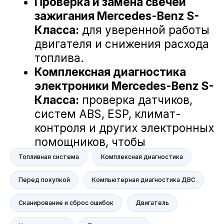
NORDCROSS (Lynk&Co)
Voyah
M-Hero
AITO SERES
Nissan
Haval
Evolute
Сервис
Сервис Nissan
Сервис Mercedes-Benz
Сервис BMW
Топливная система
Комплексная диагностика
Сервис Porsche
Перед покупкой
Компьютерная диагностика ДВС
Сервис Voyah
Сервис AITO SERES
Сканирование и сброс ошибок
Двигатель
Сервис Volkswagen