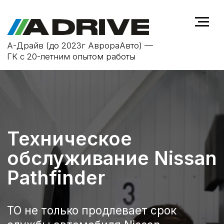
А-Драйв (до 2023г АврораАвто) —
ГК с 20-летним опытом работы
Техническое
обслуживание Nissan
Pathfinder
ТО не только продлевает срок
службы автомобиля Nissan
Pathfinder, но и повышает
безопасность на дороге, устраняя
возможные неисправности на
ранней стадии.