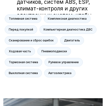
Voyah
M-Hero
AITO SERES
Топливная система
Комплексная диагностика
Nissan
Haval
Перед покупкой
Компьютерная диагностика ДВС
Evolute
Сканирование и сброс ошибок
Двигатель
Сервис
Сервис Nissan
Ходовая часть
Пневмоподвески
Сервис Mercedes-Benz
Тормозная система
Рулевое управление
Сервис BMW
Сервис Porsche
Выхлопная система
Автоэлектрика
Сервис Voyah
Сервис AITO SERES
Сервис Volkswagen
Контакты