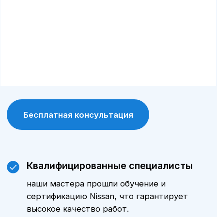
постоянные клиенты получают
специальные условия и скидки на
обслуживание и запчасти.
Современное оборудование
сервис А-Драйв оснащен современными
диагностическими и ремонтными
инструментами, что позволяет выявлять и
устранять проблемы максимально точно.
Сохранение гарантии
обслуживание у официального дилера
позволяет сохранить заводскую гарантию
на автомобиль.