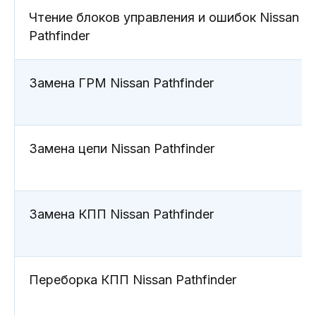
Чтение блоков управления и ошибок Nissan
Pathfinder
Регулярное техническое
Замена ГРМ Nissan Pathfinder
обслуживание (ТО) Nissan Pathfinder
является залогом надежной и
безопасной эксплуатации вашего
автомобиля. Своевременное
проведение ТО позволяет
Замена цепи Nissan Pathfinder
поддерживать оптимальную работу
всех систем и предотвращать
возможные неисправности.
Периодичность и этапы ТО Nissan
Замена КПП Nissan Pathfinder
Pathfinder
Производитель рекомендует
проводить техническое
обслуживание Nissan Pathfinder
Переборка КПП Nissan Pathfinder
каждые 15 000 км пробега или раз в
год, в зависимости от того, что
наступит раньше. Основные этапы