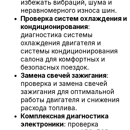
Ниссан - А-Драйв на карте Воронежа — Яндекс Карты
«А-ДРАЙВ» ОФИЦИАЛЬНЫЙ ДИЛЕР
Mercedes-Benz
BMW
Porsche
Volkswagen
NORDCROSS (Lynk&Co)