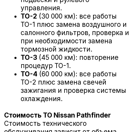
Замена рулевых наконечников Nissan Pathfind
Диагностика ходовой части Nissan Pathfinder
Замена амортизатора подвески Nissan Pathfin
Замена пружины/рессоры Nissan Pathfinder
Техническое обслуживание Ниссан в
сервисе А-Драйв включает
множество необходимых проверок и
замен, таких как:
Замена пыльника/отбойника Nissan Pathfinder
Диагностика двигателя и