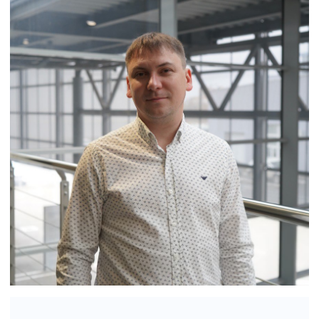
Статьи
© Группа компаний «А-Драйв» 2003 - 2026
Представленные на сайте материалы и
условия носят исключительно
информационный характер и не являются
публичной офертой, определяемой
положениями ст. 437 Гражданского кодекса
РФ. Для получения подробной информации о
продуктах, услугах и их стоимости
обращайтесь к нашим специалистам.
Политика обработки персональных данных
Политика использования файлов cookie