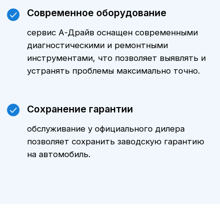
ТО
Volkswagen
Teramont в