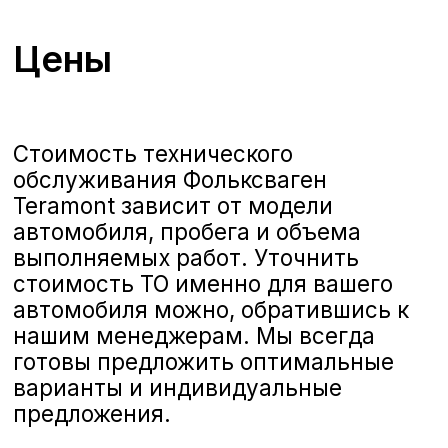
Воронеже у официального
дилера
Официальный сервис
А-Драйв
приглашает владельцев
автомобилей
Volkswagen
Teramont
на качественное и комплексное
техническое обслуживание,
выполняемое опытными
сертифицированными
специалистами. Мы предлагаем
полную линейку услуг по ТО,
соответствующих стандартам
Volkswagen, чтобы ваш автомобиль
всегда оставался в отличном
состоянии и обеспечивал
безопасность и комфорт на дороге.