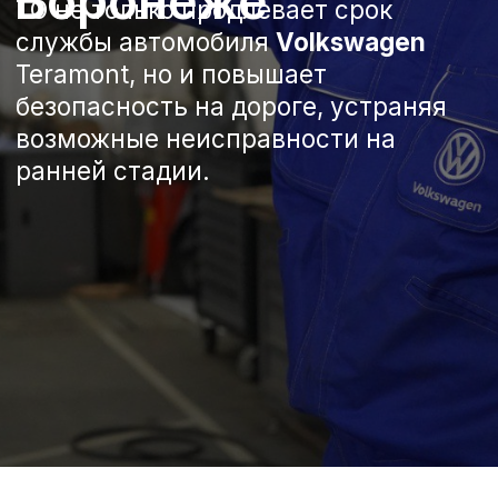
Записаться на сервис
Спецпредложения на
техническое обслуживание
Volkswagen Teramont