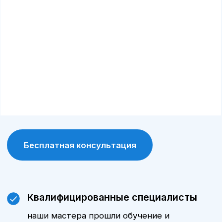
Программа лояльности
постоянные клиенты получают
специальные условия и скидки на
обслуживание и запчасти.
Современное оборудование
сервис А-Драйв оснащен современными
диагностическими и ремонтными
инструментами, что позволяет выявлять и
устранять проблемы максимально точно.
Сохранение гарантии
обслуживание у официального дилера
позволяет сохранить заводскую гарантию
на автомобиль.