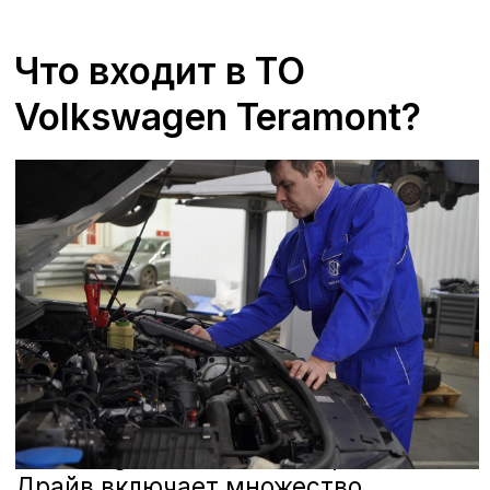
Отзывы
В сервисных центрах А-Драйв Volkswagen
мы всегда ставим на первое место
удовлетворенность наших клиентов. Мы
гордимся качеством предоставляемых
услуг и стремимся к тому, чтобы каждый
визит в наш сервисный центр оставлял
только положительные впечатления.
Наши специалисты проходят регулярное
обучение и используют последние
технологии для диагностики и ремонта
вашего автомобиля. Мы ценим каждое
ваше мнение и готовы рассмотреть
любые предложения, чтобы сделать наш
сервис еще лучше. Ниже вы можете