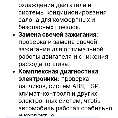
А-Драйв Volkswagen на карте Воронежа — Яндекс Карты
«А-ДРАЙВ» ОФИЦИАЛЬНЫЙ ДИЛЕР
Mercedes-Benz
BMW
Porsche
Volkswagen
NORDCROSS (Lynk&Co)
Voyah
M-Hero