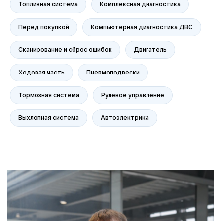
Топливная система
Комплексная диагностика
AITO SERES
Nissan
Перед покупкой
Компьютерная диагностика ДВС
Haval
Evolute
Сканирование и сброс ошибок
Двигатель
Сервис
Ходовая часть
Пневмоподвески
Сервис Nissan
Сервис Mercedes-Benz
Тормозная система
Рулевое управление
Сервис BMW
Выхлопная система
Автоэлектрика
Сервис Porsche
Сервис Voyah
Сервис AITO SERES
Сервис Volkswagen
Контакты
Статьи