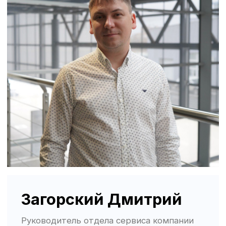
© Группа компаний «А-Драйв» 2003 - 2026
Представленные на сайте материалы и
условия носят исключительно
информационный характер и не являются
публичной офертой, определяемой
положениями ст. 437 Гражданского кодекса
РФ. Для получения подробной информации о
продуктах, услугах и их стоимости
обращайтесь к нашим специалистам.
Политика обработки персональных данных
Политика использования файлов cookie
Трафик, лиды и продажи