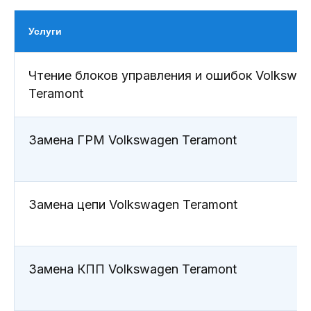
Услуги
Чтение блоков управления и ошибок Volkswa
Teramont
Особенности ТО Volkswagen
Teramont
Volkswagen Teramont отличается
Замена ГРМ Volkswagen Teramont
высокотехнологичными системами,
которые требуют
профессионального подхода. ТО
позволяет продлить срок службы
Замена цепи Volkswagen Teramont
автомобиля, снизить затраты на
ремонт и сохранить оптимальную
производительность.
Периодичность ТО Volkswagen
Teramont зависит от пробега и
Замена КПП Volkswagen Teramont
условий эксплуатации. В среднем,
ТО рекомендуется каждые 15 000 км
пробега или раз в год.