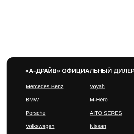
«А-ДРАЙВ» ОФИЦИАЛЬНЫЙ ДИЛЕР
Mercedes-Benz
Voyah
Се
BMW
M-Hero
Се
Porsche
AITO SERES
Се
Volkswagen
Nissan
Се
NORDCROSS
Haval
(Lynk&Co)
Evolute