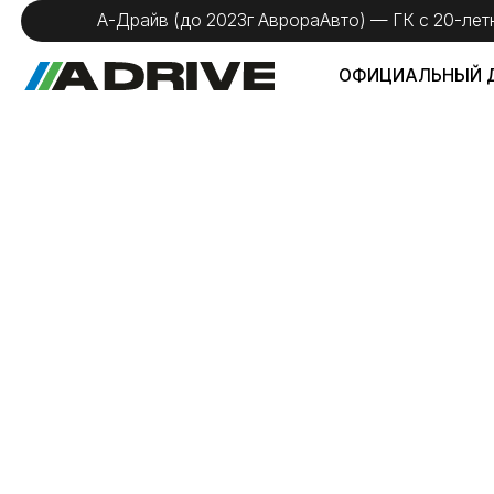
А-Драйв (до 2023г АврораАвто) — ГК с 20-летним оп
ОФИЦИАЛЬНЫЙ ДИЛЕР