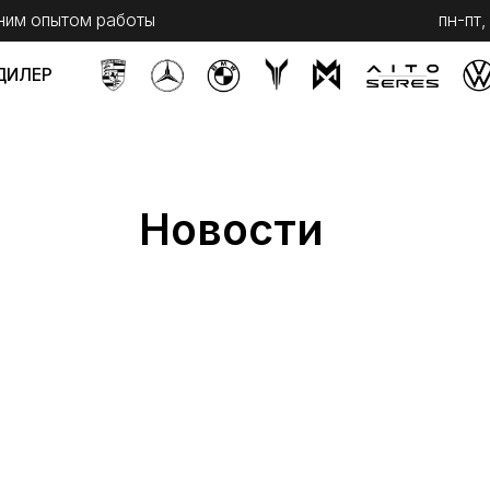
ытом работы
пн-пт, с 9 до 20
сб,
Новости
Telegram