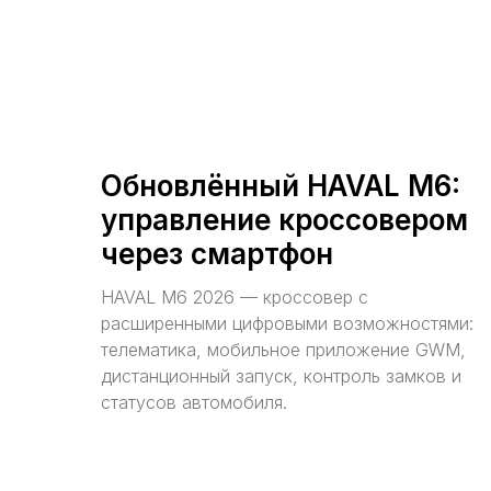
Обновлённый HAVAL M6:
управление кроссовером
через смартфон
HAVAL M6 2026 — кроссовер с
расширенными цифровыми возможностями:
телематика, мобильное приложение GWM,
дистанционный запуск, контроль замков и
статусов автомобиля.