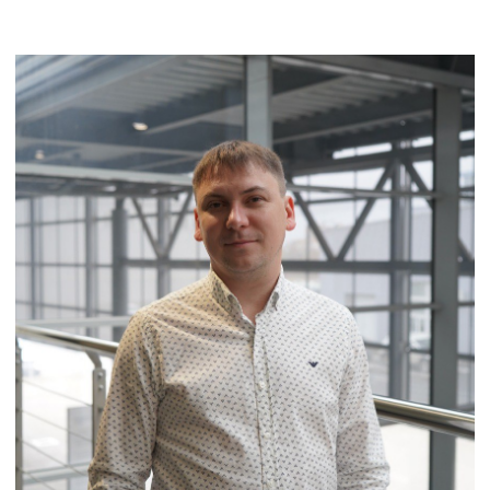
Контакты
Статьи
© Группа компаний «А-Драйв» 2003 - 2026
Представленные на сайте материалы и
условия носят исключительно
информационный характер и не являются
публичной офертой, определяемой
положениями ст. 437 Гражданского кодекса
РФ. Для получения подробной информации о
продуктах, услугах и их стоимости
обращайтесь к нашим специалистам.
Политика обработки персональных данных
Политика использования файлов cookie