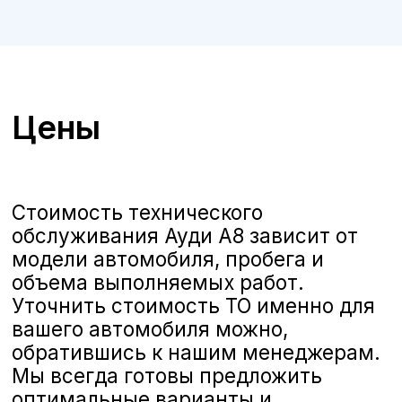
ТО Audi A8 в Воронеже
А-Драйв приглашает владельцев
автомобилей
Audi A8
на
качественное и комплексное
техническое обслуживание,
выполняемое опытными
сертифицированными
специалистами. Мы предлагаем
полную линейку услуг по ТО,
соответствующих стандартам Audi,
чтобы ваш автомобиль всегда
оставался в отличном состоянии и
обеспечивал безопасность и
комфорт на дороге.