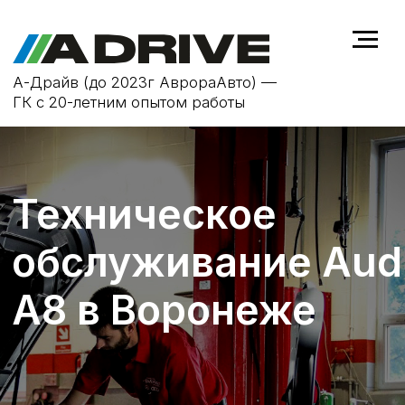
А-Драйв (до 2023г АврораАвто) —
ГК с 20-летним опытом работы
Техническое
обслуживание Audi
A8 в Воронеже
ТО не только продлевает срок
службы автомобиля Audi A8, но и
повышает безопасность на дороге,
устраняя возможные
неисправности на ранней стадии.