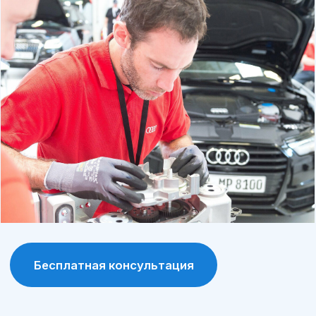
рекомендованные производителем, что
продлевает срок службы автомобиля.
Программа лояльности
постоянные клиенты получают
специальные условия и скидки на
обслуживание и запчасти.
Современное оборудование
сервис А-Драйв оснащен современными
диагностическими и ремонтными
инструментами, что позволяет выявлять и
устранять проблемы максимально точно.
Сохранение гарантии
обслуживание у официального дилера
позволяет сохранить заводскую гарантию
на автомобиль.