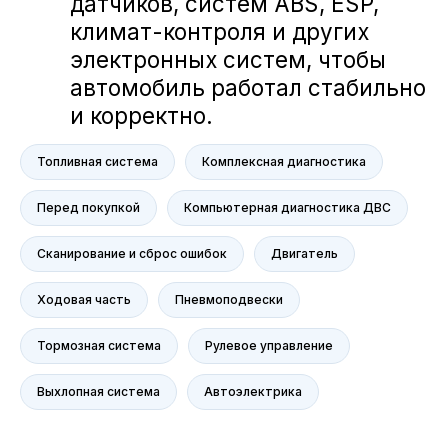
Volkswagen
NORDCROSS (Lynk&Co)
Voyah
M-Hero
AITO SERES
Nissan
Топливная система
Комплексная диагностика
Haval
Evolute
Перед покупкой
Компьютерная диагностика ДВС
Сервис
Сканирование и сброс ошибок
Двигатель
Сервис Nissan
Сервис Mercedes-Benz
Ходовая часть
Пневмоподвески
Сервис BMW
Тормозная система
Рулевое управление
Сервис Porsche
Сервис Voyah
Выхлопная система
Автоэлектрика
Сервис AITO SERES
Сервис Volkswagen