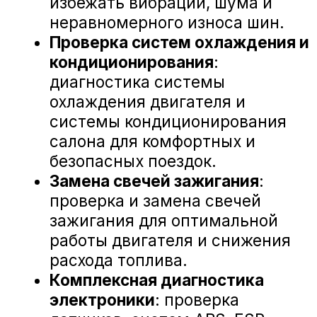
А-Драйв Volkswagen на карте Воронежа — Яндекс Карты
«А-ДРАЙВ» ОФИЦИАЛЬНЫЙ ДИЛЕР
Mercedes-Benz
BMW
Porsche