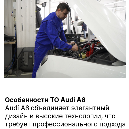
эксплуатации и комплектации
автомобиля.
Регулировка развал-схождения Audi A8
Стоимость ТО Audi A8
Цена технического обслуживания
Audi A8 зависит от перечня
выполняемых работ и применяемых
Замена шаровой опоры Audi A8
материалов. Использование
оригинальных деталей позволяет
сохранить надежность и
производительность автомобиля.
Для уточнения стоимости и записи
Замена подшипника ступицы Audi A8
на ТО обращайтесь к официальному
дилеру Audi в Воронеже.
Почему важно проводить ТО
вовремя?
Замена тяги рулевой Audi A8
Audi A8 — это не просто автомобиль,
а отражение вашего статуса и
уверенности. Регулярное
техническое обслуживание:
Замена рулевого наконечника Audi A8
Обеспечивает стабильную