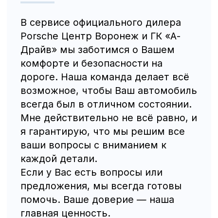
BMW
Porsche
Volkswagen
NORDCROSS (Lynk&Co)
Voyah
M-Hero
AITO SERES
Nissan
Haval
Evolute
Сервис
Сервис Nissan
Сервис Mercedes-Benz
Сервис BMW
Сервис Porsche
Сервис Voyah