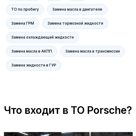
работы систем.
ТО по пробегу
Замена масла в двигателе
Замена рулевой тяги
Замена ГРМ
Замена тормозной жидкости
Замена охлаждающей жидкости
Замена рулевых наконечников
Замена масла в АКПП
Замена масла в трансмиссии
Замена жидкости в ГУР
Замена амортизатора подвески
Обслуживаемые модели
Замена пружины/рессоры
Porsche
Для владельцев Porsche в Воронеже
сервис официального дилера
Замена пыльника/отбойника
Porsche Центр Воронеж (входит в ГК