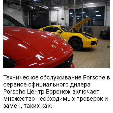
«А-Драйв») — это идеальное место
для поддержания автомобиля в
отличном состоянии. Мы заботимся
о каждом клиенте, предлагаем
Замена опоры стойки/амортизатора
прозрачные условия и всегда готовы
помочь. Запишитесь на ТО прямо
сейчас и воспользуйтесь нашими
спецпредложениями, чтобы
сохранить ваш автомобиль в
Замена пыльника ШРУСа приводного вала
первозданном виде.
Замена подшипника ступицы
Замена масла