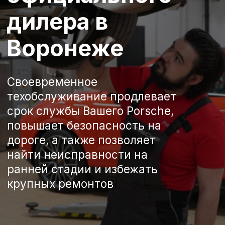
техобслуживание продлевает
срок службы Вашего Porsche,
повышает безопасность на
дороге, а также позволяет
найти неисправности на
ранней стадии и избежать
крупных ремонтов
Преимущества
обслуживания в
сервисе
официального дилера
Записаться на сервис
Porsche Центр
Воронеж
Обслуживание Вашего автомобиля