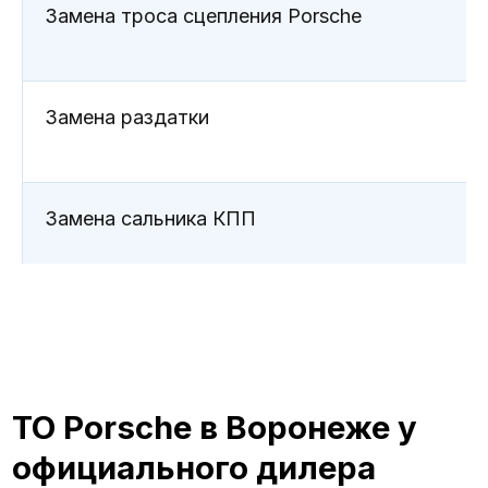
Замена троса сцепления Porsche
Замена раздатки
Что входит в ТО Porsche?
Замена сальника КПП
Снятие и установка привода колеса
Снятие КПП с демонтажем двигателя / рамы
автомобиля