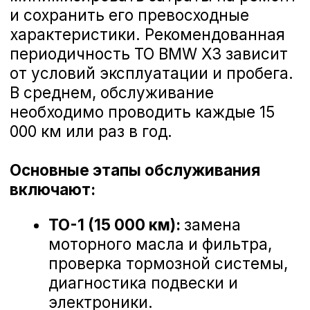
Гарантирует безопасность на
дороге.
Замена стоек стабилизатора BMW X3
Запишитесь на ТО BMW X3 в
Белгороде
Доверьте обслуживание своего
автомобиля профессионалам, чтобы
Замена втулок стабилизатора BMW X3
наслаждаться каждым километром
пути. Официальное ТО BMW X3 — это
уверенность в надежной работе
вашего автомобиля и удовольствие
от вождения. С BMW X3 вы готовы к
Замена амортизатора подвески BMW X3
любым дорогам и открытиям!
Замена рулевой рейки BMW X3
Замена жидкости ГУР BMW X3