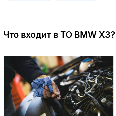
+7 (473) 263-85-40, доб. 163
Zagorskijd@avroraavto.ru
Отзывы
В сервисных центрах А-Драйв мы всегда
ставим на первое место
удовлетворенность наших клиентов. Мы
гордимся качеством предоставляемых
услуг и стремимся к тому, чтобы каждый
визит в наш сервисный центр оставлял
только положительные впечатления.
Наши специалисты проходят регулярное
обучение и используют последние
технологии для диагностики и ремонта
вашего автомобиля. Мы ценим каждое
ваше мнение и готовы рассмотреть