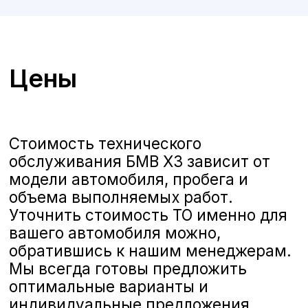
ТО BMW X3 в Белгороде
А-Драйв приглашает владельцев
автомобилей
BMW X3
на
качественное и комплексное
техническое обслуживание,
выполняемое опытными
сертифицированными
специалистами. Мы предлагаем
полную линейку услуг по ТО,
соответствующих стандартам BMW,
чтобы ваш автомобиль всегда
оставался в отличном состоянии и
обеспечивал безопасность и
комфорт на дороге.