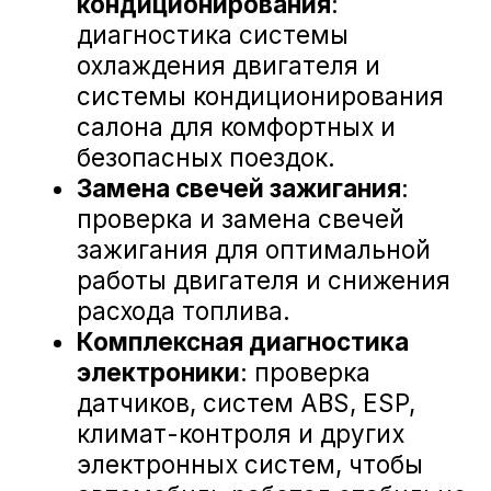
АврораАвто BMW на карте Белгорода — Яндекс Карты
«А-ДРАЙВ» ОФИЦИАЛЬНЫЙ ДИЛЕР
Mercedes-Benz
BMW
Porsche
Volkswagen
NORDCROSS (Lynk&Co)