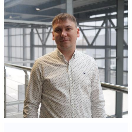
Статьи
© Группа компаний «А-Драйв» 2003 - 2026
Представленные на сайте материалы и
условия носят исключительно
информационный характер и не являются
публичной офертой, определяемой
положениями ст. 437 Гражданского кодекса
РФ. Для получения подробной информации о
продуктах, услугах и их стоимости
обращайтесь к нашим специалистам.
Политика обработки персональных данных
Политика использования файлов cookie