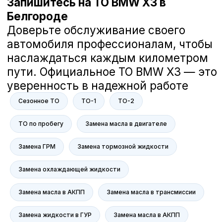
Загорский Дмитрий
Руководитель отдела сервиса компании
А-Драйв
В компании А-Драйв мы заботимся
о вашем комфорте и безопасности
Сезонное ТО
ТО-1
ТО-2
на дороге. Наша команда делает
всё возможное, чтобы ваш
ТО по пробегу
Замена масла в двигателе
автомобиль всегда был в отличном
состоянии. Мне действительно не
Замена ГРМ
Замена тормозной жидкости
всё равно, и я гарантирую, что мы
решим все ваши вопросы с
Замена охлаждающей жидкости
вниманием к каждой детали.
Если у вас есть вопросы или
предложения, мы всегда готовы
Замена масла в АКПП
Замена масла в трансмиссии
помочь. Ваше доверие — наша
главная ценность.
Замена жидкости в ГУР
Замена масла в АКПП