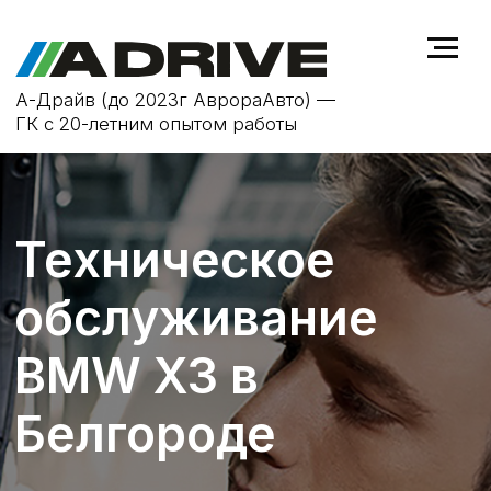
А-Драйв (до 2023г АврораАвто) —
ГК с 20-летним опытом работы
Техническое
обслуживание
BMW X3 в
Белгороде
ТО не только продлевает срок
службы автомобиля
BMW X3
, но и
повышает безопасность на дороге,
устраняя возможные
неисправности на ранней стадии.