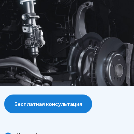
продлевает срок службы автомобиля.
Программа лояльности
постоянные клиенты получают
специальные условия и скидки на
обслуживание и запчасти.
Современное оборудование
сервис А-Драйв оснащен современными
диагностическими и ремонтными
инструментами, что позволяет выявлять и
устранять проблемы максимально точно.
Сохранение гарантии
обслуживание у официального дилера
позволяет сохранить заводскую гарантию
на автомобиль.