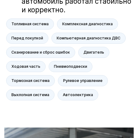
Voyah
M-Hero
AITO SERES
Топливная система
Комплексная диагностика
Nissan
Haval
Перед покупкой
Компьютерная диагностика ДВС
Evolute
Сканирование и сброс ошибок
Двигатель
Сервис
Сервис Nissan
Ходовая часть
Пневмоподвески
Сервис Mercedes-Benz
Тормозная система
Рулевое управление
Сервис BMW
Сервис Porsche
Выхлопная система
Автоэлектрика
Сервис Voyah
Сервис AITO SERES
Сервис Volkswagen
Контакты