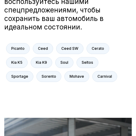
Ниссан - А-Драйв на карте Воронежа — Яндекс Карты
Picanto
Ceed
Ceed SW
Cerato
Kia K5
Kia K9
Soul
Seltos
Sportage
Sorento
Mohave
Carnival