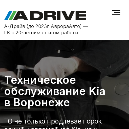
А-Драйв (до 2023г АврораАвто) —
ГК с 20-летним опытом работы
Техническое
обслуживание Kia
в Воронеже
ТО не только продлевает срок
службы автомобиля Kia, но и
повышает безопасность на дороге,
устраняя возможные
неисправности на ранней стадии.