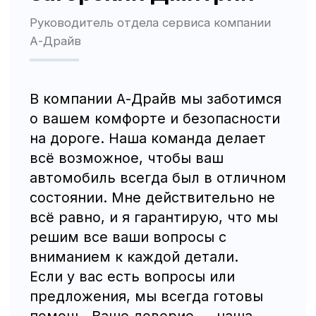
«А-ДРАЙВ» ОФИЦИАЛЬНЫЙ ДИЛЕР
Mercedes-Benz
BMW
Porsche
Volkswagen
NORDCROSS (Lynk&Co)
Voyah
M-Hero
AITO SERES
Nissan
Haval