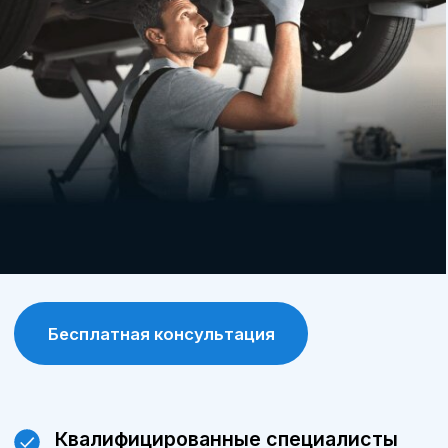
продлевает срок службы автомобиля.
Программа лояльности
постоянные клиенты получают
специальные условия и скидки на
обслуживание и запчасти.
Современное оборудование
сервис А-Драйв оснащен современными
диагностическими и ремонтными
инструментами, что позволяет выявлять и
устранять проблемы максимально точно.
Сохранение гарантии
обслуживание у официального дилера
позволяет сохранить заводскую гарантию
на автомобиль.