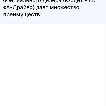
Бесплатная консультация
Квалифицированные специалисты
наши мастера прошли обучение и
сертификацию Mercedes-Benz, поэтому
могут гарантировать высокое качество
работ
Оригинальные запчасти
мы используем только оригинальные
детали и расходные материалы,
рекомендованные производителем, чтобы
продлить срок службы автомобиля
Программа лояльности
постоянные клиенты получают
специальные условия, скидки на
обслуживание и запчасти