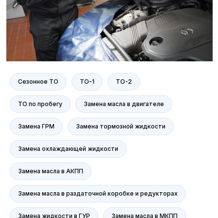
зажигания Mercedes-Benz
: для
уверенной работы двигателя и
снижения расхода топлива.
Замена тяги рулевой
Комплексная диагностика
электроники Mercedes-Benz
:
проверка датчиков, систем ABS,
ESP, климат-контроля и других
Замена рулевого наконечника
электронных помощников,
чтобы гарантировать
Сезонное ТО
ТО-1
ТО-2
безопасность эксплуатации,
стабильность и корректность
ТО по пробегу
Замена масла в двигателе
работы систем.
Замена стоек стабилизатора
Замена ГРМ
Замена тормозной жидкости
Замена охлаждающей жидкости
Замена втулок стабилизатора
Замена масла в АКПП
Замена масла в раздаточной коробке и редукторах
Замена амортизатора подвески
Замена жидкости в ГУР
Замена масла в МКПП