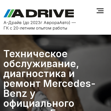
А-Драйв (до 2023г АврораАвто) —
ГК с 20-летним опытом работы
Техническое
обслуживание,
диагностика и
ремонт Mercedes-
Benz у
официального
дилера в Белгороде
Своевременное техобслуживание
продлевает срок службы Вашего
Mercedes-Benz, повышает
безопасность на дороге, а также
позволяет найти неисправности на