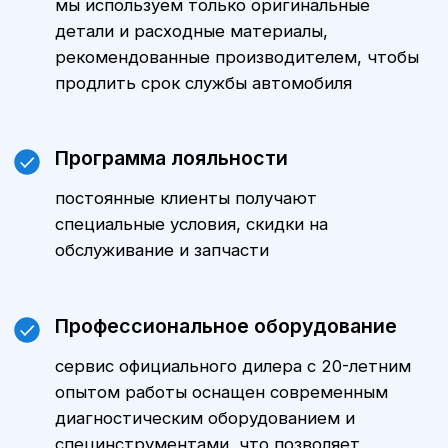
Стоимость ТО Вашего
Mercedes-Benz
Группа компаний «А-Драйв»,
являющаяся официальным дилером
Mercedes-Benz, приглашает
владельцев премиальных
автомобилей в Белгороде на
качественное и комплексное
техническое обслуживание,
выполняемое опытными
сертифицированными
специалистами. Мы предлагаем
полную линейку услуг по
стандартам Mercedes-Benz, чтобы
Ваш автомобиль всегда оставался в
отличном состоянии, обеспечивал
безопасность и комфорт на дороге.
Специалисты сервиса проведут не
только ТО, но и ремонт любой