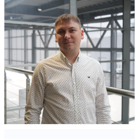
«А-ДРАЙВ» ОФИЦИАЛЬНЫЙ ДИЛЕР
Mercedes-Benz
BMW
Porsche
Volkswagen
NORDCROSS (Lynk&Co)
Voyah
M-Hero
AITO SERES