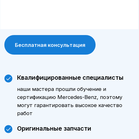
Профессиональное оборудование
сервис официального дилера с 20-летним
опытом работы оснащен современным
диагностическим оборудованием и
специнструментами, что позволяет
выявлять и устранять проблемы
максимально точно
Сохранение гарантии
обслуживание в сервисе у группы
компаний, являющейся официальным
дилером Mercedes-Benz в Белгороде,
позволяет сохранить заводскую гарантию
на автомобиль. Для постгарантийных
Mercedes-Benz предоставляется
собственная гарантия на все виды
произведенных работ и установленные
запчасти