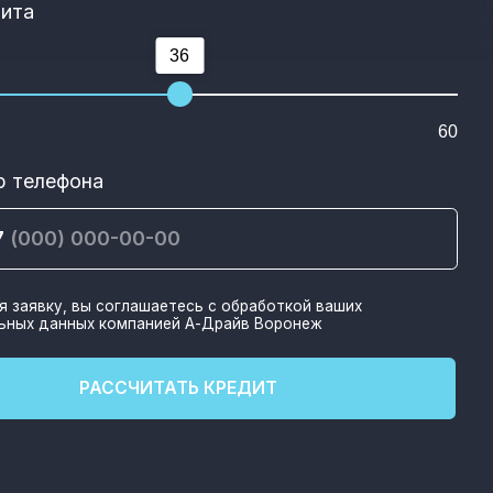
925 000 ₽
р с увеличенным запасом хода
улировкой прозрачности
огревом, вентиляцией и массажем
ма кондиционирования
еями и функцией подъема