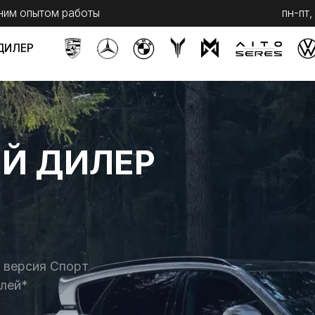
ытом работы
пн-пт, с 9 до 20
сб,
ДИЛЕР
я Спорт
Telegram