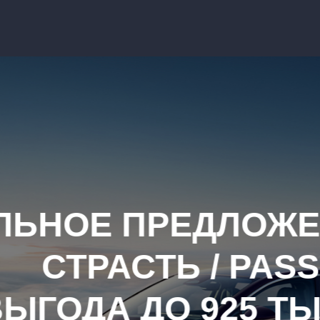
Е НА VOYAH
N
РУБ.