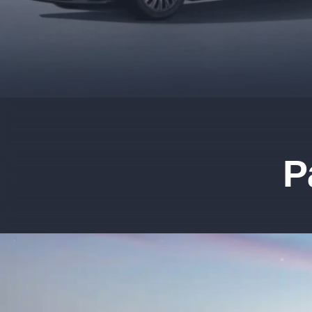
Выгода до
1 840 000
₽ при покупке 
Рассрочка от
0,01%