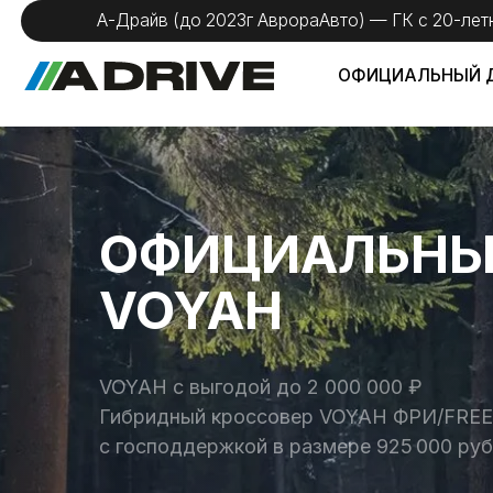
А-Драйв (до 2023г АврораАвто) — ГК с 20-летним оп
ОФИЦИАЛЬНЫЙ ДИЛЕР
ОФИЦИАЛЬНЫЙ 
VOYAH
VOYAH с выгодой до 2 000 000 ₽
Гибридный кроссовер VOYAH ФРИ/FREE верси
с господдержкой в размере 925 000 рублей*