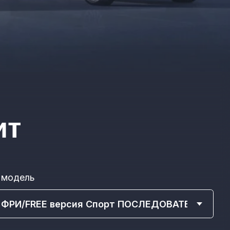
36
60
оглашаетесь с обработкой ваших
омпанией А-Драйв Воронеж
СЧИТАТЬ КРЕДИТ