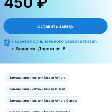
Сервис
Сервис Nissan
Сервис Mercedes-Benz
Сервис BMW
Сервис Porsche
Сервис Voyah
Сервис AITO SERES
Сервис Volkswagen
Контакты
Статьи
Замена ламп и оптики Nissan Almera
Замена ламп и оптики Nissan X-Trail
© Группа компаний «А-Драйв» 2003 - 2026
Замена ламп и оптики Nissan Almera Classic
Представленные на сайте материалы и
условия носят исключительно