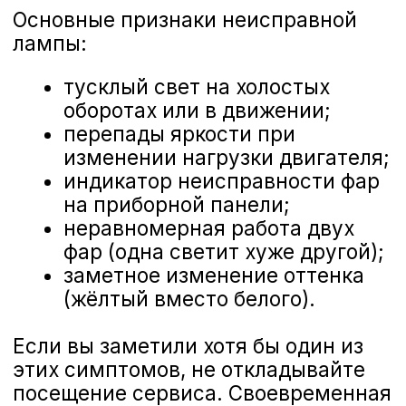
Наталья
Менеджер отдела сервиса
+7 (473) 263-85-40
Замена ламп и оптики Nissan
Длительность
45–90 минут
Что включено
диагностика, демонтаж старой фары, установка
новой/восстановленной, герметизация и
подключение, регулировка и др.
Формат
по записи, экспресс‑приём
Гарантия
12 месяцев на работы
Материалы
оригинальные фары Nissan или аналоги (галоген,
ксенон, LED), комплект уплотнений и крепежей
450 ₽
Оставить заявку