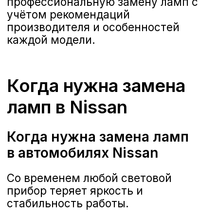
Со временем любой световой
прибор теряет яркость и
стабильность работы.
Основные признаки неисправной
лампы:
тусклый свет на холостых
оборотах или в движении;
перепады яркости при
изменении нагрузки двигателя;
индикатор неисправности фар
на приборной панели;
неравномерная работа двух
фар (одна светит хуже другой);
заметное изменение оттенка
(жёлтый вместо белого).
Если вы заметили хотя бы один из
этих симптомов, не откладывайте
посещение сервиса. Своевременная
замена ламп Nissan восстановит
правильный световой поток и
обеспечит оптимальную видимость.