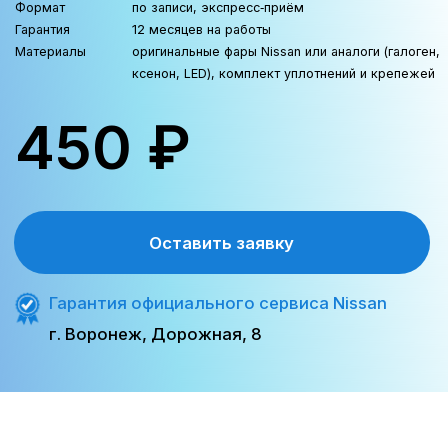
Типы ламп для разных
моделей Ниссан
Выбор ламп зависит от модели и
года выпуска. В нашем сервисе
подбирают только
сертифицированные лампы,
которые точно соответствуют
заводским требованиям.
Галогенные лампы (H4, H7, H11).
Наиболее распространённый
вариант для Qashqai, X-Trail, Almera
и Note. Простые по конструкции,
дают надёжный чистый свет
“теплого” оттенка.
Ксеноновые лампы (D2S, D4S).
Встречаются на комплектациях
премиум-класса (Teana, Murano, GT-
R). Обеспечивают яркий бело-