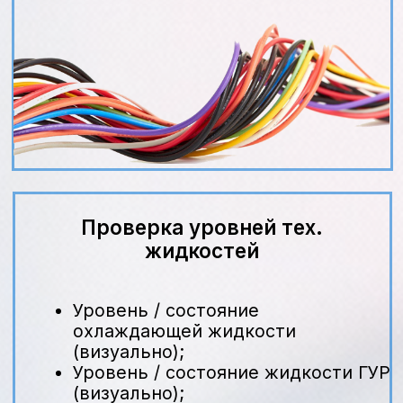
Длительность
45–90 минут
Что включено
диагностика, демонтаж старой фары, установка
новой/восстановленной, герметизация и
подключение, регулировка и др.
Формат
по записи, экспресс‑приём
Гарантия
12 месяцев на работы
Материалы
оригинальные фары Nissan или аналоги (галоген,
ксенон, LED), комплект уплотнений и крепежей
450 ₽
Оставить заявку
Гарантия официального сервиса Nissan
г. Воронеж, Дорожная, 8