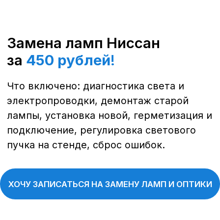
голубой свет и долговечность до 2–3
лет при правильной эксплуатации.
Светодиодные лампы (LED).
Современное решение для любых
моделей Nissan. Экономичны,
быстро включаются, обеспечивают
чёткий контур светового пятна и
ресурс до 5–7 лет.
Противотуманные лампы и
габаритные огни.
Чаще всего
используются лампы типоразмера
H8, H3 или W5W. Меняются
одновременно с основной оптикой,
чтобы сохранить единый стиль и
функциональность.
Замена ламп головного
света Nissan
Замена ламп ближнего и дальнего