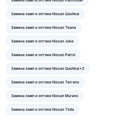
Замена ламп и оптики Nissan Pathfinder
информационный характер и не являются
публичной офертой, определяемой
положениями ст. 437 Гражданского кодекса
Замена ламп и оптики Nissan Qashkai
РФ. Для получения подробной информации о
продуктах, услугах и их стоимости
Замена ламп и оптики Nissan Teana
обращайтесь к нашим специалистам.
Замена ламп и оптики Nissan Juke
Политика обработки персональных данных
Замена ламп и оптики Nissan Patrol
Политика использования файлов cookie
Замена ламп и оптики Nissan Qashkai+2
Трафик, лиды и продажи
Замена ламп и оптики Nissan Terrano
Замена ламп и оптики Nissan Murano
Замена ламп и оптики Nissan Tiida