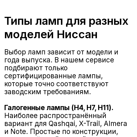
света в официальном сервисе
выполняется в строгом порядке:
Открываем доступ к блоку
фары, снимая декоративные
накладки.
Отключаем разъём питания
лампы и переводим крепёжный
пружинный фиксатор в рабочее
положение.
Извлекаем старую лампу, не
прикасаясь к её стеклу —
пятно от пальцев снижает
ресурс и меняет световой
рисунок.
Устанавливаем новую лампу,
фиксируем защёлкой и
подключаем питание.
Проверяем работу фары:
ровность светового пятна,
отсутствие мерцания и ошибок
в ЭБУ.
Для ксеноновых блоков
дополнительно выполняется