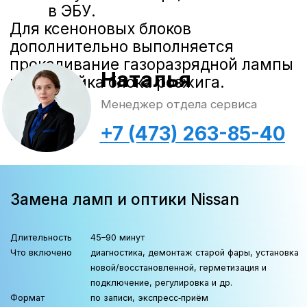
Контроль функций внешнего и
внутреннего освещения;
Проверка работоспособности и
эффективности климатической
установки;
Считывание неисправностей
блоков управления.
Записаться на ТО
Проверка уровней тех.
жидкостей
Уровень / состояние