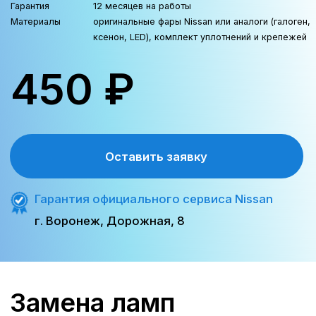
охлаждающей жидкости
(визуально);
Уровень / состояние жидкости ГУР
(визуально);
Уровень жидкости переднего и
заднего стеклоомывателя.
Записаться на ТО
Проверка ходовой части
Рулевые тяги, рулевые
наконечники (люфт);
Шаровые опоры (люфт);
Рычаги, втулки, сайлентблоки