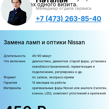
«А-ДРАЙВ» ОФИЦИАЛЬНЫЙ ДИЛЕР
Mercedes-Benz
BMW
Porsche
Volkswagen
NORDCROSS (Lynk&Co)
Voyah
M-Hero
AITO SERES
Nissan
Haval
Evolute