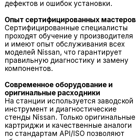
NORDCROSS (Lynk&Co)
Voyah
M-Hero
AITO SERES
Nissan
Haval
Evolute
Сервис
Сервис Nissan
Сервис Mercedes-Benz
Сервис BMW
Сервис Porsche
Сервис Voyah
Сервис AITO SERES
Сервис Volkswagen
Контакты