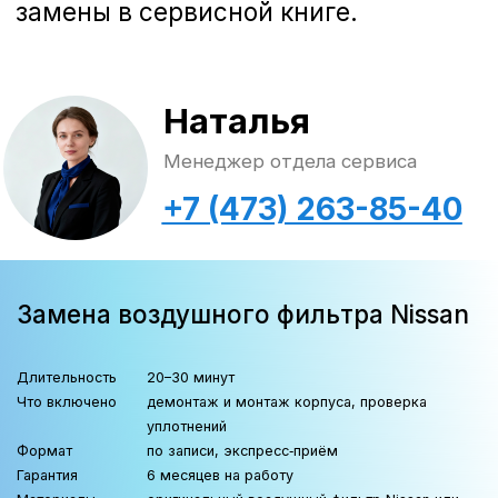
Ниссан
Зная, где находится корпус
воздушного фильтра, можно
сэкономить время при
обслуживании и предварительном
осмотре.
Nissan Qashqai (J10, J11), Т31, Т32
У кроссоверов Qashqai воздушный
фильтр расположен в
прямоугольном пластиковом
корпусе справа в моторном отсеке,
рядом с аккумулятором. Доступ к
нему открыт, достаточно ослабить
защёлки и снять крышку.
Nissan Almera
На седанах Almera фильтр размещён
под капотом ближе к лобовому
стеклу. Корпус снабжён
фиксаторами, которые легко
открываются без специальных