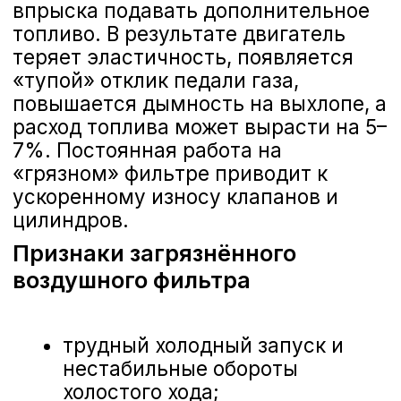
Воронеже.
Интервалы
обслуживания и
регламент замены
Для сохранения гарантии и
оптимальной работы двигателя
важно следовать рекомендациям
завода-изготовителя.
Рекомендации завода-изготовителя
Nissan рекомендует менять
воздушный фильтр каждые 15 000–20
000 км пробега или 12 месяцев
эксплуатации. Для некоторых
моделей, например Qashqai и X-Trail,
межсервисный интервал может
быть увеличен до 30 000 км при
идеальных условиях эксплуатации.
Корректировка интервала при
городском цикле