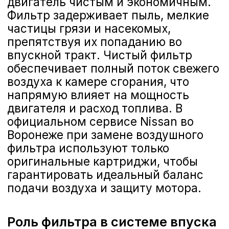
подачи воздуха и защиту мотора.
Роль фильтра в системе впуска
Воздушный фильтр — первый
барьер между атмосферой и
двигателем. Он очищает воздух от
твёрдых частиц, сохраняя
внутренние детали
цилиндропоршневой группы и
форсунки. Благодаря фильтру
салонный воздух также проходит
менее загрязнённым, что особенно
важно зимой при использовании
рециркуляции.
Последствия засорения фильтра
При сильном загрязнении
воздушного фильтра падает приток
воздуха, что заставляет систему
впрыска подавать дополнительное
топливо. В результате двигатель
теряет эластичность, появляется
«тупой» отклик педали газа,