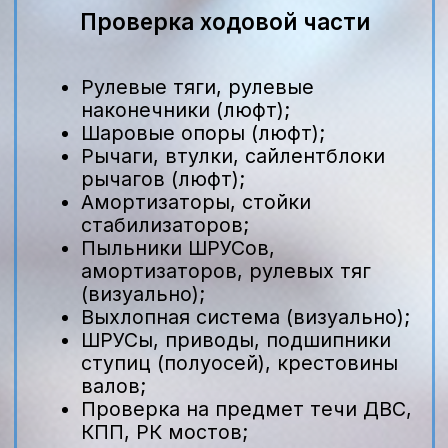
Влияет ли новый фильтр
на динамику разгона
Свежий воздушный фильтр
обеспечивает максимальный поток
воздуха в камеру сгорания, что
позволяет двигателю быстрее
реагировать на нажатие педали
газа. После замены автомобиль
чувствуется «живее»: сокращается
задержка отклика, улучшается
ускорение с низких оборотов и
повышается общая эластичность
мотора.
Цены на замену в
официальном
сервисе Nissan
Стоимость оригинального
воздушного фильтра и работ