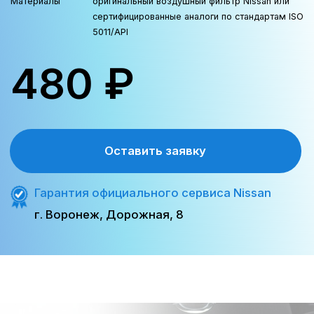
инструментов.
Nissan Primera и другие модели
У Primera и старых моделей фильтр
монтируется в правой части
моторного отсека.
Наталья
Менеджер отдела сервиса
+7 (473) 263-85-40
Замена воздушного фильтра Nissan
Длительность
20–30 минут
Что включено
демонтаж и монтаж корпуса, проверка
уплотнений
Формат
по записи, экспресс‑приём
Гарантия
6 месяцев на работу
Материалы
оригинальный воздушный фильтр Nissan или
сертифицированные аналоги по стандартам ISO