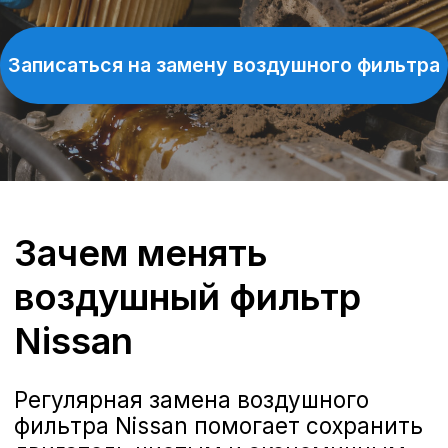
Зачем менять
воздушный фильтр
Nissan
Регулярная замена воздушного
фильтра Nissan помогает сохранить
двигатель чистым и экономичным.
Фильтр задерживает пыль, мелкие
частицы грязи и насекомых,
препятствуя их попаданию во
впускной тракт. Чистый фильтр
обеспечивает полный поток свежего
воздуха к камере сгорания, что
напрямую влияет на мощность
двигателя и расход топлива. В
официальном сервисе Nissan во
Воронеже при замене воздушного
фильтра используют только
оригинальные картриджи, чтобы
гарантировать идеальный баланс