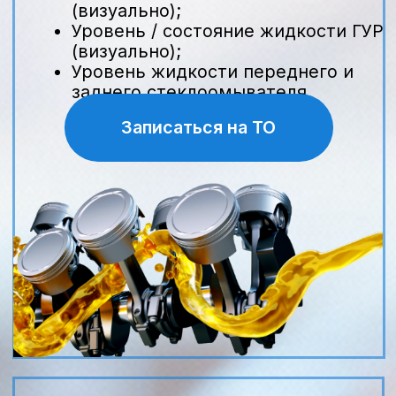
эффективность фильтрации. Для
восстановления пропускной
способности и защиты двигателя
рекомендуется только полная
замена картриджа на новый
оригинальный элемент.
Оригинал или аналог:
что выбрать?
Оригинальный воздушный фильтр
Nissan гарантирует точное
соответствие размерам и
характеристикам, одобренным
заводом. Аналоги от проверенных
производителей могут стоить на 20–
30% дешевле, но важно выбирать
изделия с сертификатом API или ISO
5011. В официальном сервисе Nissan
во Воронеже используются только
оригиналы и признанные аналоги,
чтобы сохранить мощность мотора
и срок службы впускной системы.