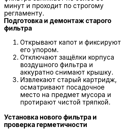
+7 (473) 263-85-40
Замена воздушного фильтра Nissan
Длительность
20–30 минут
Что включено
демонтаж и монтаж корпуса, проверка
уплотнений
Формат
по записи, экспресс‑приём
Гарантия
6 месяцев на работу
Материалы
оригинальный воздушный фильтр Nissan или
сертифицированные аналоги по стандартам ISO
5011/API
480 ₽
Оставить заявку
Гарантия официального сервиса Nissan
г. Воронеж, Дорожная, 8