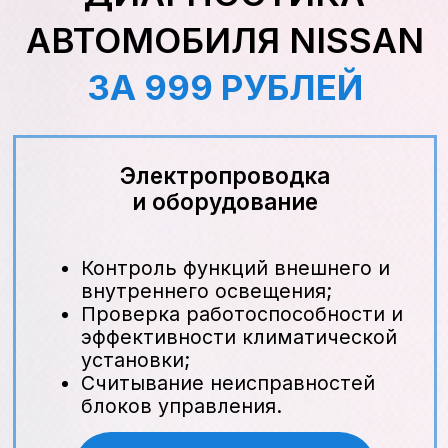
минут и проходит по строгому
регламенту.
Подготовка и демонтаж старого
фильтра
Открывают капот и фиксируют
его упором.
Отключают защёлки корпуса
воздушного фильтра и
аккуратно снимают крышку.
Извлекают старый картридж,
осматривают посадочное
место на предмет мусора и
протирают чистой тряпкой.
Установка нового фильтра и
проверка герметичности
Вставляют новый
оригинальный элемент Nissan,
проверяя правильную
ориентацию.
Закрывают крышку корпуса,
фиксируют защёлки и