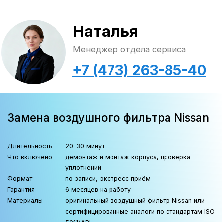
наконечники (люфт);
Шаровые опоры (люфт);
Рычаги, втулки, сайлентблоки
рычагов (люфт);
Амортизаторы, стойки
стабилизаторов;
Пыльники ШРУСов,
амортизаторов, рулевых тяг
(визуально);
Выхлопная система (визуально);
ШРУСы, приводы, подшипники
ступиц (полуосей), крестовины
валов;
Проверка на предмет течи ДВС,
КПП, РК мостов;
Проверка на предмет течи
тормозной системы, ГУР,
системы охлаждения;
Контроль и смазка замков и
петель дверей;
Колесные диски, шины, глубина
протектора, давление в шинах,
момент затяжки болтов,
крепления колес.
Записаться на ТО