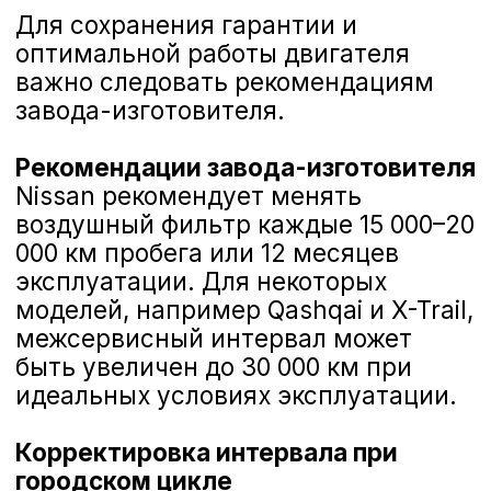
+7 (473) 263-85-40
Замена воздушного фильтра Nissan
Длительность
20–30 минут
Что включено
демонтаж и монтаж корпуса, проверка
уплотнений
Формат
по записи, экспресс‑приём
Гарантия
6 месяцев на работу
Материалы
оригинальный воздушный фильтр Nissan или
сертифицированные аналоги по стандартам ISO
5011/API
480 ₽
Оставить заявку
Гарантия официального сервиса Nissan
г. Воронеж, Дорожная, 8