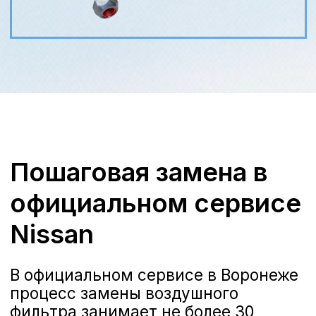
дефектов и ошибок установки.
Опыт сертифицированных мастеров
Сертифицированные специалисты
проходят обучение у производителя
и имеют опыт обслуживания всех
моделей Nissan, что гарантирует
правильную диагностику и замену
компонентов.
Современное оборудование и
оригинальные расходники
На станции используется заводской
инструмент и диагностические
стенды Nissan. Только оригинальные
картриджи и качественные аналоги
по стандартам API/ISO позволяют
обеспечить долговечность и
надёжность системы впуска.
Наталья
Менеджер отдела сервиса