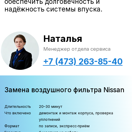
Статьи
© Группа компаний «А-Драйв» 2003 - 2026
Представленные на сайте материалы и
условия носят исключительно
информационный характер и не являются
публичной офертой, определяемой
положениями ст. 437 Гражданского кодекса
РФ. Для получения подробной информации о
продуктах, услугах и их стоимости
обращайтесь к нашим специалистам.
Политика обработки персональных данных
Политика использования файлов cookie