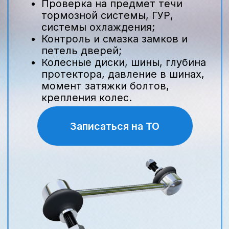
оригинальный картридж
Nissan: от 1 200 ₽;
работы по замене: от 480 ₽;
общая цена услуги: от 2 000 до
2 500 ₽ в зависимости от
модели.
Сравнение с неоригинальными
аналогами
Неоригинальные фильтры могут
стоить от 400 ₽, но их ресурс часто
на 20–30% ниже. Экономия 400–500
₽ компенсируется более частой
заменой и риском снижения
мощности двигателя.
Преимущества официального
сервиса в Воронеже
Гарантия на работы и запчасти
Гарантия 6 месяцев на выполненные
работы и 12 месяцев на
оригинальные фильтры Nissan
обеспечивает защиту от заводских