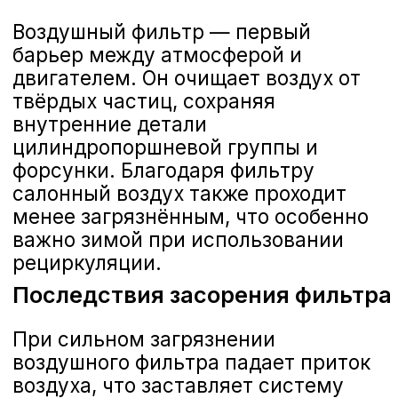
повышается дымность на выхлопе, а
расход топлива может вырасти на 5–
7%. Постоянная работа на
«грязном» фильтре приводит к
ускоренному износу клапанов и
цилиндров.
Признаки загрязнённого
воздушного фильтра
трудный холодный запуск и
нестабильные обороты
холостого хода;
потеря динамики при разгоне,
«затыки» на низких оборотах;
чёрные копоти на свече
зажигания и в выхлопе;
запах гари при интенсивной
езде по пыльным дорогам.
Если хотя бы один из симптомов
проявляется, стоит записаться на
замену воздушного фильтра Nissan в
нашем официальном сервисе в