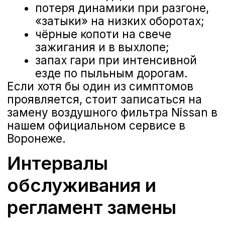
В условиях города с частыми
остановками и пылными улицами
интервал стоит сократить до 10 000–
12 000 км. Также на ресурс фильтра
влияет климат: при сухой погоде и
на грунтовых дорогах замена может
понадобиться уже через 8 000 км.
Проверка состояния при каждом ТО
В официальном сервисе Nissan во
Воронеже давление воздуха и
степень загрязнения фильтра
проверяют при каждом техосмотре.
Если визуальный осмотр выявляет
сильное загрязнение, мастера
заменят фильтр раньше регламента
и зафиксируют дату следующей
замены в сервисной книге.
Наталья
Менеджер отдела сервиса