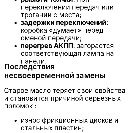
используются различные жидкости :
ATF Matic-S
— для современных
коробок с электронным
управлением:
артикул: 999MP-MTS00P или
KE90899933;
применяется в JR710E, JR711E и
других новых агрегатах;
синтетическая основа, высокие
эксплуатационные
характеристики.
ATF Matic-J
— для классических
гидромеханических АКПП:
артикул: KE90899932R;
используется в RE5R05A,
JF613E и аналогичных коробках;
универсальная жидкость для
большинства моделей Nissan.
ATF Matic-D
— для более простых 4-
ступенчатых коробок:
артикул: KE90899931R;
подходит для RE4F03A/B,