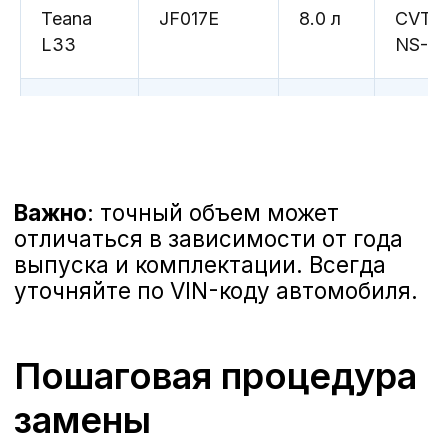
Teana
JF017E
8.0 л
CVT
Проверка уровней тех.
L33
NS-3
жидкостей
Уровень / состояние
Almera
JF414E
7.3 л
Matic
охлаждающей жидкости
(визуально);
G15
Уровень / состояние жидкости ГУР
(визуально);
Уровень жидкости переднего и
заднего стеклоомывателя.
Qashqai
JF015E
7.8 л
CVT
Записаться на ТО
J10
NS-2
Qashqai
JF016E
7.8 л
CVT
J11
NS-3
X-Trail
RE4F04B
9.6 л
Matic
T30