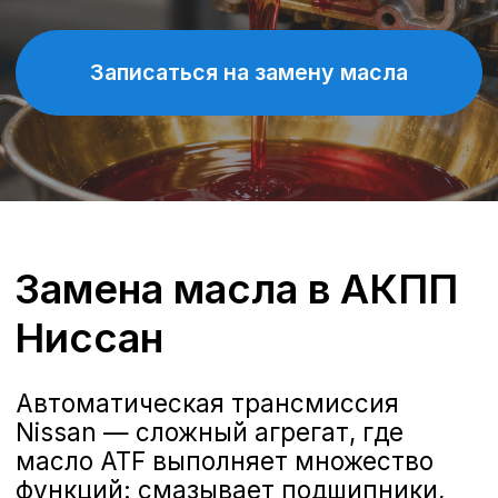
Замена масла в АКПП
Ниссан
Автоматическая трансмиссия
Nissan — сложный агрегат, где
масло ATF выполняет множество
функций: смазывает подшипники,
охлаждает фрикционы, создает
рабочее давление в гидроблоке и
передает усилие через
гидротрансформатор. Без
качественной жидкости коробка
быстро выйдет из строя, а ремонт
обойдется в сотни тысяч рублей.
Когда менять масло
в АКПП Nissan?
Регламент производителя
и реальные условия