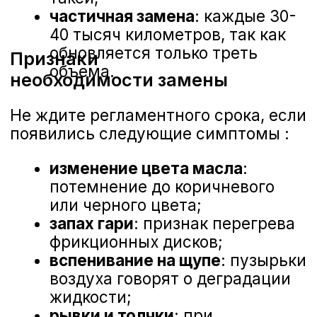
Старое масло теряет свои свойства
и становится причиной серьезных
поломок :
износ фрикционных дисков и
стальных пластин;
засорение каналов гидроблока
продуктами износа;
перегрев
гидротрансформатора;
выход из строя соленоидов и
клапанов;
полная поломка АКПП с
необходимостью капитального
ремонта.
Какое масло заливать в
АКПП Nissan
Оригинальные спецификации
ATF
Для разных типов АКПП Ниссан