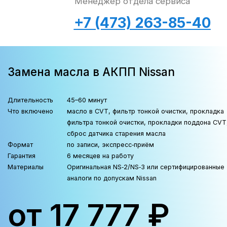
Прогон селектора
:
переключение P-R-N-D с
задержкой в каждом положении
Контроль уровня
: проверка
щупом при температуре 60-
80°C
Тест-драйв
: проверка
плавности переключений под
нагрузкой
Повторная диагностика
:
контроль отсутствия ошибок
Наталья
Менеджер отдела сервиса
+7 (473) 263-85-40
Замена масла в АКПП Nissan
Длительность
45–60 минут
Что включено
масло в CVT, фильтр тонкой очистки, прокладка
фильтра тонкой очистки, прокладки поддона CVT,
сброс датчика старения масла