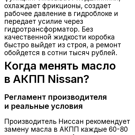
Производитель Ниссан рекомендует
замену масла в АКПП каждые 60-80
тысяч километров. Автоматические
коробки для Nissan производит
японская компания Jatco, которая
также указывает на необходимость
регулярной замены через 40-60
тысяч километров.
В российских условиях
эксплуатации этот интервал стоит
сократить:
городской режим
: до 45-50
тысяч километров из-за пробок
и частых остановок;
тяжелые условия
: до 30-40
тысяч километров при
буксировке прицепов,
агрессивной езде или работе в
такси;
частичная замена
: каждые 30-
40 тысяч километров, так как
обновляется только треть
Признаки