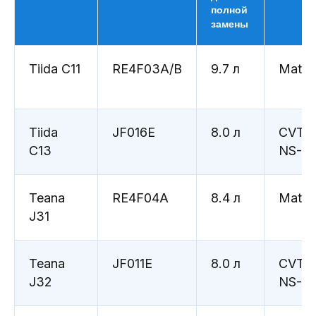
полной
замены
Электропроводка
и оборудование
Tiida C11
RE4F03A/B
9.7 л
Matic
Контроль функций внешнего и
внутреннего освещения;
Проверка работоспособности и
эффективности климатической
Tiida
JF016E
8.0 л
CVT
установки;
Считывание неисправностей
C13
NS-3
блоков управления.
Записаться на ТО
Teana
RE4F04A
8.4 л
Matic
J31
Teana
JF011E
8.0 л
CVT
J32
NS-2