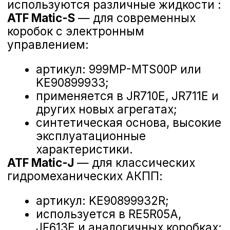
смешивать CVT и ATF
: это
жидкости с разными
свойствами и назначением;
заливать «универсальные»
масла
: каждая коробка требует
определенную спецификацию;
использовать просроченную
жидкость
: даже в закрытой
канистре масло имеет срок
Наталья
годности 3-5 лет.
Менеджер отдела сервиса
+7 (473) 263-85-40
Замена масла в АКПП Nissan
Длительность
45–60 минут
Что включено
масло, новый фильтр, медная шайба, работа
Формат
по записи, экспресс‑приём
Гарантия
6 месяцев на работу
Материалы
оригинал Nissan или аналоги по API/ACEA