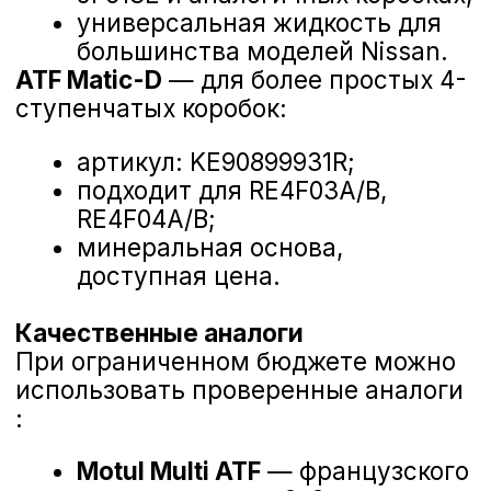
от 17 777 ₽
Оставить заявку
Гарантия официального сервиса Nissan
г. Воронеж, Дорожная, 8
Замена масла в АКПП
по акции от
17777 рублей
!
Замена масла в АКПП, прокладки
сливной пробки, фильтра
масляного.
ХОЧУ ЗАПИСАТЬСЯ НА ЗАМЕНУ МАСЛА