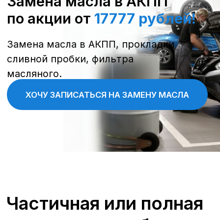
Наталья
Менеджер отдела сервиса
+7 (473) 263-85-40
Замена масла в АКПП Nissan
Длительность
45–60 минут
Что включено
масло в CVT, фильтр тонкой очистки, прокладка
фильтра тонкой очистки, прокладки поддона CVT,
сброс датчика старения масла
Формат
по записи, экспресс‑приём
Гарантия
6 месяцев на работу
Материалы
Оригинальная NS‑2/NS‑3 или сертифицированные
аналоги по допускам Nissan
от 17 777 ₽
Оставить заявку