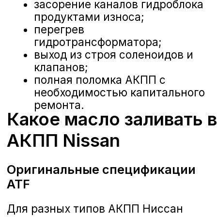
RE4F04A/B;
минеральная основа,
доступная цена.
Качественные аналоги
При ограниченном бюджете можно
использовать проверенные аналоги
:
Motul Multi ATF
— французского
производства, в 2-3 раза
дешевле оригинала;
Shell Spirax S4 ATF
— немецкое
качество с допусками Jatco;
Eneos ATF
— японская
альтернатива с отличными
характеристиками.
Важно
: всегда проверяйте
соответствие допусков на канистре.
Неподходящая жидкость может
повредить АКПП уже через
несколько тысяч километров.
Чего нельзя делать