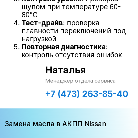
разумно
Допустимые способы экономии
:
выбор качественных аналогов
вместо оригинального масла
(экономия до 50%);
совмещение с другими
работами по ТО;
использование сезонных акций
официальных дилеров;
покупка масла канистрами при
регулярном обслуживании.
На чем экономить нельзя
:
качество масла и соответствие
допусков;
замена фильтров и прокладок;
компьютерная диагностика до
и после работ;
соблюдение технологии
замены.
Наталья