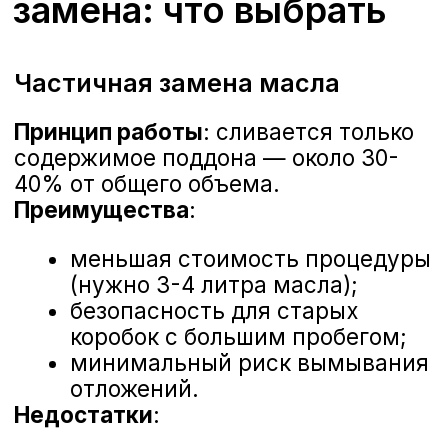
Гарантия официального сервиса Nissan
г. Воронеж, Дорожная, 8
Объемы и ориентиры
по моделям