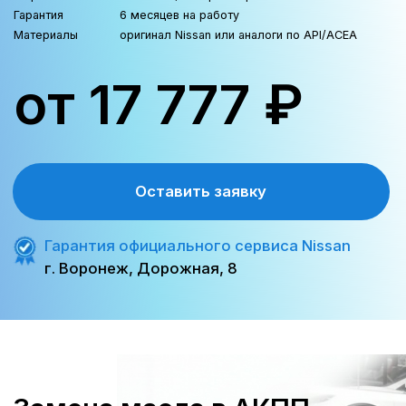
максимальный эффект для
восстановления работы АКПП;
увеличенные интервалы между
заменами.
Недостатки
:
более высокая стоимость
(больше масла).
Когда выбирать полную
замену
Полная замена рекомендуется в
следующих случаях :
пробег автомобиля менее 150
тысяч километров;
первая замена после покупки
подержанного авто;
переход на другой тип или
бренд масла;
наличие признаков перегрева
или загрязнения;
желание максимально
продлить ресурс коробки.