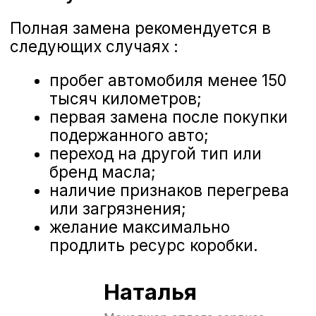
АКПП;
сливается масло;
заливается новое масло с
корректировкой уровня масла в
АКПП.
Дополнительные работы
:
снятие поддона и очистка
магнитных ловушек от
металлической стружки;
замена внутреннего фильтра
грубой очистки (если
предусмотрен);
установка новой прокладки
поддона и уплотнений;
промывка радиатора
охлаждения при сильном
загрязнении.
Завершающий этап
Прогрев системы
: работа
двигателя 5-10 минут на
холостых