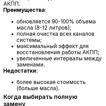
Подготовительный этап
Компьютерная диагностика
:
считывание ошибок блока
управления АКПП
Проверка уровня масла
:
контроль при рабочей
температуре 60-80°C
Капельная проба
: оценка цвета,
запаха и наличия
металлических частиц
Тест-драйв
: проверка работы
коробки во всех режимах
Полная замена
Этапы процедуры
:
сливается старое масло;
заливается новое масло;
запускается двигатель и
селектором АКПП переводится
в разные режимы работы