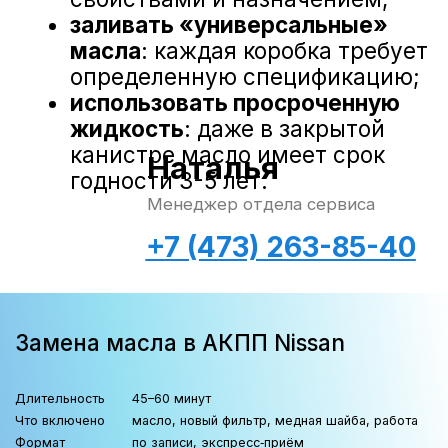
в гидротрансформаторе
остается 6-8 литров старого
масла;
новое масло смешивается со
старым, быстрее теряет
свойства;
требуется повторение каждые
Полная аппаратная замена
30-40 тысяч километров.
Принцип работы
: сливается
содержимое поддона, заливается
новое масло, двигатель
запускается, селектром АКПП
переводится в разные режимы, тем
самым новое масло смешивается со
старым. После этого сливается
масло с АКПП и заливается новое с
корректировкой уровня масла в
АКПП.
Преимущества
:
обновляется 90-100% объема
масла (8-12 литров);
полная очистка всех каналов
системы;