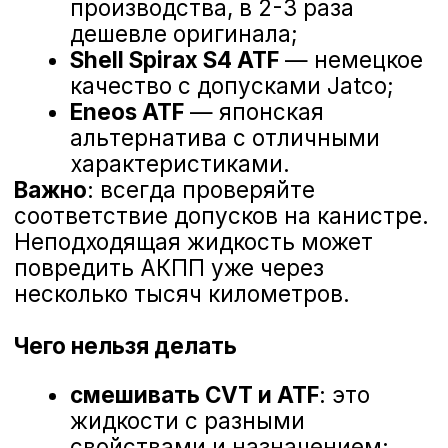
Частичная или полная
замена: что выбрать
Частичная замена масла
Принцип работы
: сливается только
содержимое поддона — около 30-
40% от общего объема.
Преимущества
:
меньшая стоимость процедуры
(нужно 3-4 литра масла);
безопасность для старых
коробок с большим пробегом;
минимальный риск вымывания
отложений.
Недостатки
: